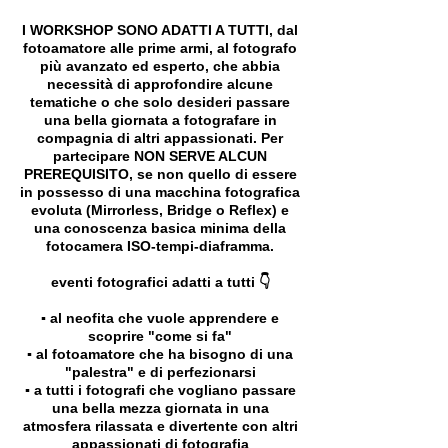
I WORKSHOP SONO ADATTI A TUTTI, dal
fotoamatore alle prime armi, al fotografo
più avanzato ed esperto, che abbia
necessità di approfondire alcune
tematiche o che solo desideri passare
una bella giornata a fotografare in
compagnia di altri appassionati. Per
partecipare NON SERVE ALCUN
PREREQUISITO, se non quello di essere
in possesso di una macchina fotografica
evoluta (Mirrorless, Bridge o Reflex) e
una conoscenza basica minima della
fotocamera ISO-tempi-diaframma.
eventi fotografici adatti a tutti 👇
▪️ al neofita che vuole apprendere e
scoprire "come si fa"
▪️ al fotoamatore che ha bisogno di una
"palestra" e di perfezionarsi
▪️ a tutti i fotografi che vogliano passare
una bella mezza giornata in una
atmosfera rilassata e divertente con altri
appassionati di fotografia