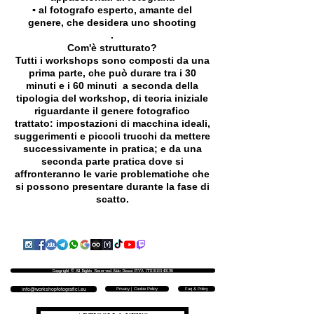
▪️ al fotografo esperto, amante del
genere, che desidera uno shooting
.
Com'è strutturato?
Tutti i workshops sono composti da una
prima parte, che può durare tra i 30
minuti e i 60 minuti a seconda della
tipologia del workshop, di teoria iniziale
riguardante il genere fotografico
trattato: impostazioni di macchina ideali,
suggerimenti e piccoli trucchi da mettere
successivamente in pratica; e da una
seconda parte pratica dove si
affronteranno le varie problematiche che
si possono presentare durante la fase di
scatto.
Copyright © All Rights Reserved Aldo Diazzi P.IVA IT01618140196
Privacy | Cookie Policy
Faq & Policy
info@workshopfotografici.eu