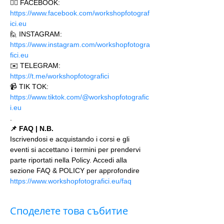
🙋‍♂️ FACEBOOK: 
https://www.facebook.com/workshopfotograf
ici.eu 
🙋 INSTAGRAM: 
https://www.instagram.com/workshopfotogra
fici.eu
✉️ TELEGRAM: 
https://t.me/workshopfotografici 
📹 TIK TOK: 
https://www.tiktok.com/@workshopfotografic
i.eu
.
📌 FAQ | N.B.
Iscrivendosi e acquistando i corsi e gli 
eventi si accettano i termini per prendervi 
parte riportati nella Policy. Accedi alla 
sezione FAQ & POLICY per approfondire 
https://www.workshopfotografici.eu/faq
Споделете това събитие