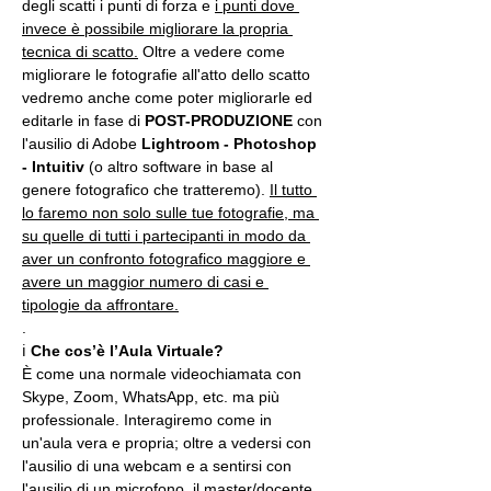
degli scatti i punti di forza e 
i punti dove 
invece è possibile migliorare la propria 
tecnica di scatto.
 Oltre a vedere come 
migliorare le fotografie all'atto dello scatto 
vedremo anche come poter migliorarle ed 
editarle in fase di 
POST-PRODUZIONE 
con 
l'ausilio di Adobe 
Lightroom - Photoshop 
- Intuitiv
 (o altro software in base al 
genere fotografico che tratteremo). 
Il tutto 
lo faremo non solo sulle tue fotografie, ma 
su quelle di tutti i partecipanti in modo da 
aver un confronto fotografico maggiore e 
avere un maggior numero di casi e 
tipologie da affrontare.
.
ℹ 
Che cos’è l’Aula Virtuale?
È come una normale videochiamata con 
Skype, Zoom, WhatsApp, etc. ma più 
professionale. Interagiremo come in 
un'aula vera e propria; oltre a vedersi con 
l'ausilio di una webcam e a sentirsi con 
l'ausilio di un microfono, il master/docente 