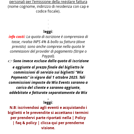
personali per l'emissione della regolare fattura
(nome cognome, indirizzo di residenza con cap e
codice fiscale).
.
.
.
leggi:
info costi
: La quota di iscrizione è comprensiva di
tasse, rivalsa INPS 4% & bollo su fattura (dove
previsto) sono anche comprese nella quota le
commissioni del provider di pagamento (Stripe o
Paypal).
👉
S
ono invece escluse dalla quota di iscrizione
e aggiunte al prezzo finale del biglietto le
commissioni di servizio sui biglietti "Wix
Payments" in vigore dal 1 ottobre 2025. Tali
commissioni imposte da Wix Events saranno a
carico del cliente e saranno aggiunte,
addebitate e fatturate separatamente da Wix
.
leggi:
N.B: iscrivendosi agli eventi e acquistando i
biglietti e le prevendite si accettano i termini
per prendervi parte riportati nella | Policy
|
faq & policy | clicca qui per prenderne
visione.