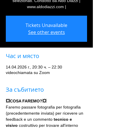
selezionati. Condotto da Aldo Diazzi |
www.aldodiazzi.com |
Tickets Unavailable
See other events
Час и място
14.04.2026 г., 20:30 ч. – 22:30
videochiamata su Zoom
За събитието
💥COSA FAREMO?💥
Faremo passare fotografia per fotografia 
(precedentemente inviata) per ricevere un 
feedback e un commento 
tecnico e 
visivo
 costruttivo per trovare all'interno 