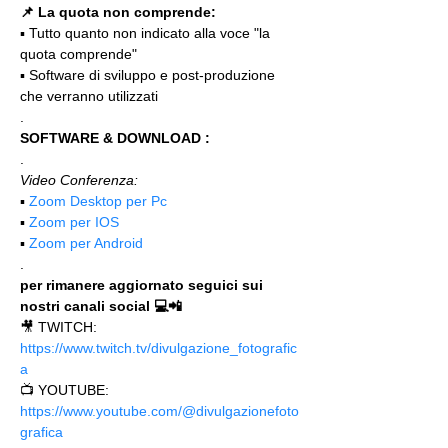
📌 La quota non comprende:
▪️ Tutto quanto non indicato alla voce "la 
quota comprende"
▪️ Software di sviluppo e post-produzione 
che verranno utilizzati
.
SOFTWARE & DOWNLOAD :
.
Video Conferenza:
▪️ 
Zoom Desktop per Pc
▪️ 
Zoom per IOS
▪️ 
Zoom per Android
.
per rimanere aggiornato seguici sui 
nostri canali social 💻📲
🎥 TWITCH: 
https://www.twitch.tv/divulgazione_fotografic
a
📺 YOUTUBE: 
https://www.youtube.com/@divulgazionefoto
grafica