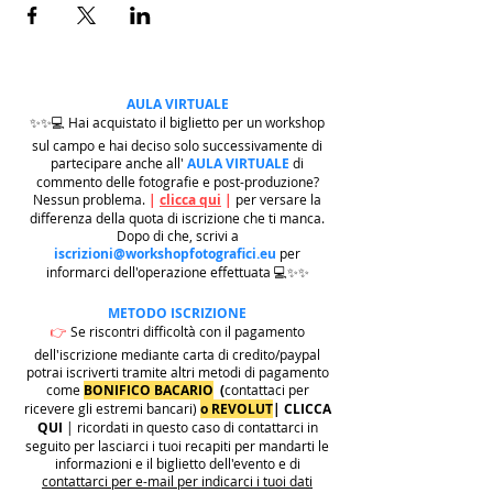
AULA VIRTUALE
✨✨💻 Hai acquistato il biglietto per un workshop
sul campo e hai deciso solo successivamente di
partecipare anche all'
AULA VIRTUALE
di
commento delle fotografie e post-produzione?
Nessun problema.
|
clicca qui
|
per versare la
differenza della quota di iscrizione che ti manca.
Dopo di che, scrivi a
iscrizioni@workshopfotografici.eu
per
informarci dell'operazione effettuata 💻✨✨
METODO ISCRIZIONE
👉
Se riscontri difficoltà con il pagamento
dell'iscrizione mediante carta di credito/paypal
potrai iscriverti tramite altri metodi di pagamento
come
BONIFICO BACARIO
(
contattaci per
ricevere gli estremi bancari)
o REVOLUT
|
CLICCA
QUI
| ricordati in questo caso di contattarci in
seguito per lasciarci i tuoi recapiti per mandarti le
informazioni e il biglietto dell'evento e di
contattarci per e-mail per indicarci i tuoi dati