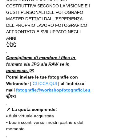
COSTRUTTIVA SECONDO LA VISIONE E I 
GUSTI PERSONALI DEL FOTOGRAFO 
MASTER DETTATI DALL'ESPERIENZA 
DEL PROPRIO LAVORO FOTOGRAFICO 
AFFRONTATO E SVILUPPATO NEGLI 
ANNI.
👆👆👆
.
Consigliamo di mandare i files in 
formato sia JPG sia RAW se in 
possesso. 
✉️
Potrai inviare le tue fotografie con 
Wetransfer | 
CLICCA QUI
 | all'indirizzo 
mail 
fotografie@workshopfotografici.eu
📫✉️
.
📌 La quota comprende:
▪️ Aula virtuale acquistata
▪️ buoni sconti verso i nostri partners del 
momento
.