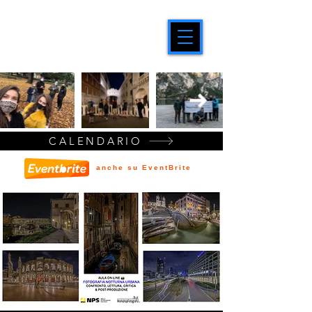
CALENDARIO
anche su EventBrite