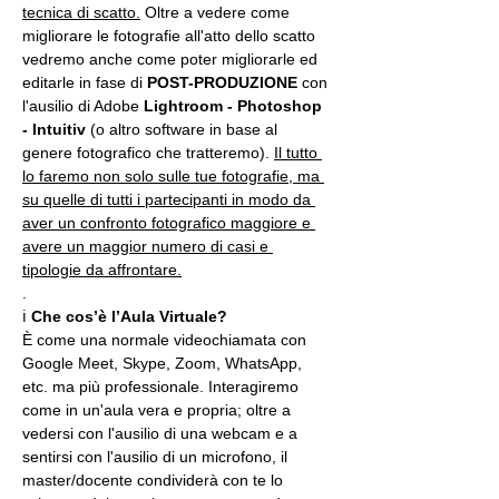
tecnica di scatto.
 Oltre a vedere come 
migliorare le fotografie all'atto dello scatto 
vedremo anche come poter migliorarle ed 
editarle in fase di 
POST-PRODUZIONE 
con 
l'ausilio di Adobe 
Lightroom - Photoshop 
- Intuitiv
 (o altro software in base al 
genere fotografico che tratteremo). 
Il tutto 
lo faremo non solo sulle tue fotografie, ma 
su quelle di tutti i partecipanti in modo da 
aver un confronto fotografico maggiore e 
avere un maggior numero di casi e 
tipologie da affrontare.
.
ℹ 
Che cos’è l’Aula Virtuale?
È come una normale videochiamata con 
Google Meet, Skype, Zoom, WhatsApp, 
etc. ma più professionale. Interagiremo 
come in un'aula vera e propria; oltre a 
vedersi con l'ausilio di una webcam e a 
sentirsi con l'ausilio di un microfono, il 
master/docente condividerà con te lo 