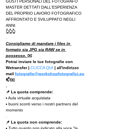
GUSTI PERSONALI DEL FOTOGRAFO 
MASTER DETTATI DALL'ESPERIENZA 
DEL PROPRIO LAVORO FOTOGRAFICO 
AFFRONTATO E SVILUPPATO NEGLI 
ANNI.
👆👆👆
.
Consigliamo di mandare i files in 
formato sia JPG sia RAW se in 
possesso. 
✉️
Potrai inviare le tue fotografie con 
Wetransfer | 
CLICCA QUI
 | all'indirizzo 
mail 
fotografie@workshopfotografici.eu
📫✉️
.
📌 La quota comprende:
▪️ Aula virtuale acquistata
▪️ buoni sconti verso i nostri partners del 
momento
.
📌 La quota non comprende:
▪️ Tutto quanto non indicato alla voce "la 