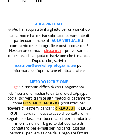
AULA VIRTUALE
✨✨💻 Hai acquistato il biglietto per un workshop
sul campo e hai deciso solo successivamente di
partecipare anche all'
AULA VIRTUALE
di
commento delle fotografie e post-produzione?
Nessun problema.
|
clicca qui
|
per versare la
differenza della quota di iscrizione che ti manca.
Dopo di che, scrivi a
iscrizioni@workshopfotografici.eu
per
informarci dell'operazione effettuata 💻✨✨
METODO ISCRIZIONE
👉
Se riscontri difficoltà con il pagamento
dell'iscrizione mediante carta di credito/paypal
potrai iscriverti tramite altri metodi di pagamento
come
BONIFICO BACARIO
(
contattaci per
ricevere gli estremi bancari)
o REVOLUT
|
CLICCA
QUI
| ricordati in questo caso di contattarci in
seguito per lasciarci i tuoi recapiti per mandarti le
informazioni e il biglietto dell'evento e di
contattarci per e-mail per indicarci i tuoi dati
personali per l'emissione della regolare fattura