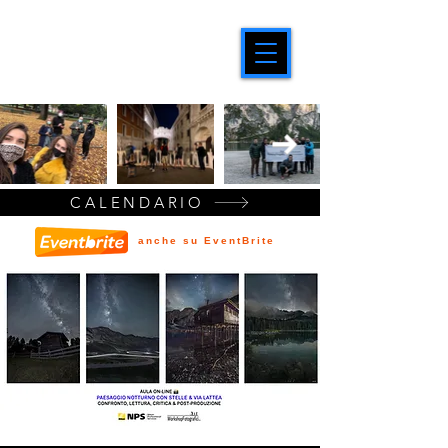
CALENDARIO
anche su EventBrite