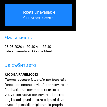
Tickets Unavailable
See other events
Час и място
23.06.2026 г., 20:30 ч. – 22:30
videochiamata su Google Meet
За събитието
💥COSA FAREMO?💥
Faremo passare fotografia per fotografia 
(precedentemente inviata) per ricevere un 
feedback e un commento 
tecnico e 
visivo
 costruttivo per trovare all'interno 
degli scatti i punti di forza e 
i punti dove 
invece è possibile migliorare la propria 