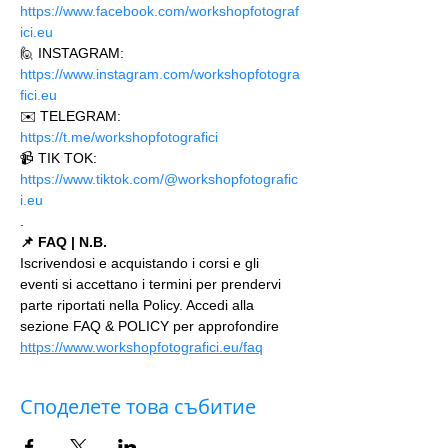
https://www.facebook.com/workshopfotograf
ici.eu 
🙋 INSTAGRAM: 
https://www.instagram.com/workshopfotogra
fici.eu
✉️ TELEGRAM: 
https://t.me/workshopfotografici 
📹 TIK TOK: 
https://www.tiktok.com/@workshopfotografic
i.eu
.
📌 FAQ | N.B.
Iscrivendosi e acquistando i corsi e gli 
eventi si accettano i termini per prendervi 
parte riportati nella Policy. Accedi alla 
sezione FAQ & POLICY per approfondire 
https://www.workshopfotografici.eu/faq
Споделете това събитие