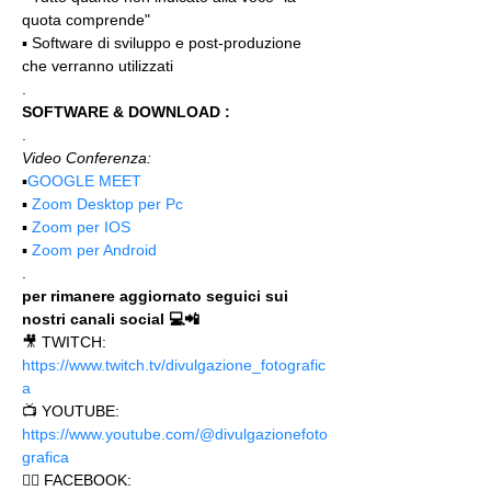
quota comprende"
▪️ Software di sviluppo e post-produzione 
che verranno utilizzati
.
SOFTWARE & DOWNLOAD :
.
Video Conferenza:
▪️
GOOGLE MEET
▪️ 
Zoom Desktop per Pc
▪️ 
Zoom per IOS
▪️ 
Zoom per Android
.
per rimanere aggiornato seguici sui 
nostri canali social 💻📲
🎥 TWITCH: 
https://www.twitch.tv/divulgazione_fotografic
a
📺 YOUTUBE: 
https://www.youtube.com/@divulgazionefoto
grafica
🙋‍♂️ FACEBOOK: 