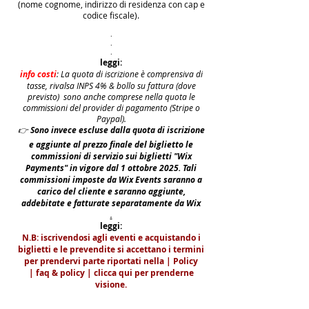
(nome cognome, indirizzo di residenza con cap e
codice fiscale).
.
.
.
leggi:
info costi
: La quota di iscrizione è comprensiva di
tasse, rivalsa INPS 4% & bollo su fattura (dove
previsto) sono anche comprese nella quota le
commissioni del provider di pagamento (Stripe o
Paypal).
👉
S
ono invece escluse dalla quota di iscrizione
e aggiunte al prezzo finale del biglietto le
commissioni di servizio sui biglietti "Wix
Payments" in vigore dal 1 ottobre 2025. Tali
commissioni imposte da Wix Events saranno a
carico del cliente e saranno aggiunte,
addebitate e fatturate separatamente da Wix
.
leggi:
N.B: iscrivendosi agli eventi e acquistando i
biglietti e le prevendite si accettano i termini
per prendervi parte riportati nella | Policy
|
faq & policy | clicca qui per prenderne
visione.