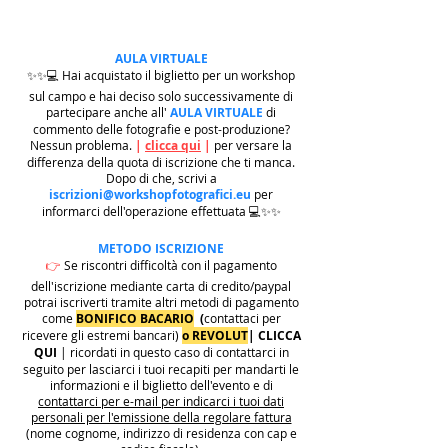
AULA VIRTUALE
✨✨💻 Hai acquistato il biglietto per un workshop
sul campo e hai deciso solo successivamente di
partecipare anche all'
AULA VIRTUALE
di
commento delle fotografie e post-produzione?
Nessun problema.
|
clicca qui
|
per versare la
differenza della quota di iscrizione che ti manca.
Dopo di che, scrivi a
iscrizioni@workshopfotografici.eu
per
informarci dell'operazione effettuata 💻✨✨
METODO ISCRIZIONE
👉
Se riscontri difficoltà con il pagamento
dell'iscrizione mediante carta di credito/paypal
potrai iscriverti tramite altri metodi di pagamento
come
BONIFICO BACARIO
(
contattaci per
ricevere gli estremi bancari)
o REVOLUT
|
CLICCA
QUI
| ricordati in questo caso di contattarci in
seguito per lasciarci i tuoi recapiti per mandarti le
informazioni e il biglietto dell'evento e di
contattarci per e-mail per indicarci i tuoi dati
personali per l'emissione della regolare fattura
(nome cognome, indirizzo di residenza con cap e