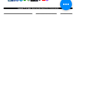
Copyright © All Rights Reserved Aldo Diazzi P.IVA IT01618140196
Privacy | Cookie Policy
Faq & Policy
info@workshopfotografici.eu
ARTICOLI & NEWS