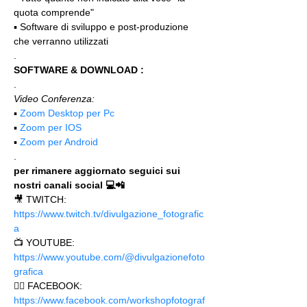
quota comprende"
▪️ Software di sviluppo e post-produzione 
che verranno utilizzati
.
SOFTWARE & DOWNLOAD :
.
Video Conferenza:
▪️ 
Zoom Desktop per Pc
▪️ 
Zoom per IOS
▪️ 
Zoom per Android
.
per rimanere aggiornato seguici sui 
nostri canali social 💻📲
🎥 TWITCH: 
https://www.twitch.tv/divulgazione_fotografic
a
📺 YOUTUBE: 
https://www.youtube.com/@divulgazionefoto
grafica
🙋‍♂️ FACEBOOK: 
https://www.facebook.com/workshopfotograf