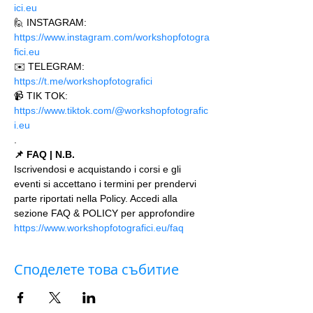
ici.eu 
🙋 INSTAGRAM: 
https://www.instagram.com/workshopfotogra
fici.eu
✉️ TELEGRAM: 
https://t.me/workshopfotografici 
📹 TIK TOK: 
https://www.tiktok.com/@workshopfotografic
i.eu
.
📌 FAQ | N.B.
Iscrivendosi e acquistando i corsi e gli 
eventi si accettano i termini per prendervi 
parte riportati nella Policy. Accedi alla 
sezione FAQ & POLICY per approfondire 
https://www.workshopfotografici.eu/faq
Споделете това събитие