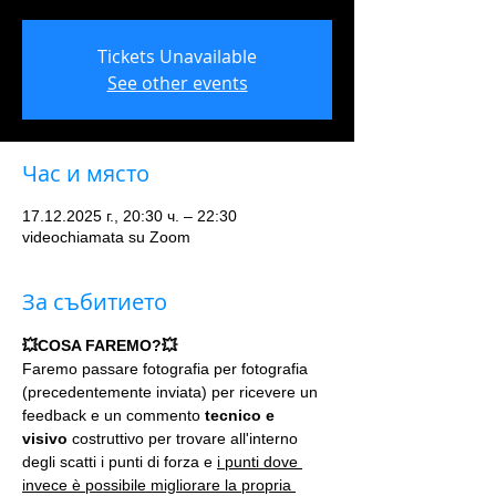
Tickets Unavailable
See other events
Час и място
17.12.2025 г., 20:30 ч. – 22:30
videochiamata su Zoom
За събитието
💥COSA FAREMO?💥
Faremo passare fotografia per fotografia 
(precedentemente inviata) per ricevere un 
feedback e un commento 
tecnico e 
visivo
 costruttivo per trovare all'interno 
degli scatti i punti di forza e 
i punti dove 
invece è possibile migliorare la propria 