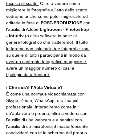
tecnica di scatto.
 Oltre a vedere come 
migliorare le fotografie all'atto dello scatto 
vedremo anche come poter migliorarle ed 
editarle in fase di 
POST-PRODUZIONE 
con 
l'ausilio di Adobe 
Lightroom - Photoshop 
- Intuitiv
 (o altro software in base al 
genere fotografico che tratteremo). 
Il tutto 
lo faremo non solo sulle tue fotografie, ma 
su quelle di tutti i partecipanti in modo da 
aver un confronto fotografico maggiore e 
avere un maggior numero di casi e 
tipologie da affrontare.
.
ℹ 
Che cos’è l’Aula Virtuale?
È come una normale videochiamata con 
Skype, Zoom, WhatsApp, etc. ma più 
professionale. Interagiremo come in 
un'aula vera e propria; oltre a vedersi con 
l'ausilio di una webcam e a sentirsi con 
l'ausilio di un microfono, il master/docente 
condividerà con te lo schermo del proprio 