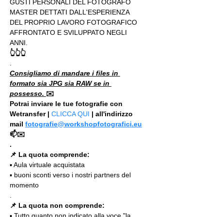
GUSTI PERSONALI DEL FOTOGRAFO 
MASTER DETTATI DALL'ESPERIENZA 
DEL PROPRIO LAVORO FOTOGRAFICO 
AFFRONTATO E SVILUPPATO NEGLI 
ANNI.
👆👆👆
.
Consigliamo di mandare i files in 
formato sia JPG sia RAW se in 
possesso. 
✉️
Potrai inviare le tue fotografie con 
Wetransfer | 
CLICCA QUI
 | all'indirizzo 
mail 
fotografie@workshopfotografici.eu
📫✉️
.
📌 La quota comprende:
▪️ Aula virtuale acquistata
▪️ buoni sconti verso i nostri partners del 
momento
.
📌 La quota non comprende:
▪️ Tutto quanto non indicato alla voce "la 