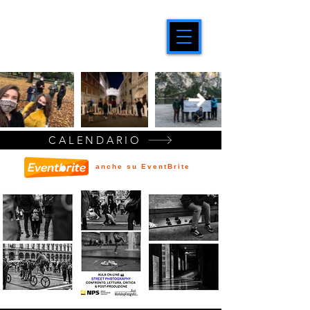
CALENDARIO
anche su EventBrite