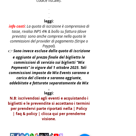
codice fiscale).
.
.
.
leggi:
info costi
: La quota di iscrizione è comprensiva di
tasse, rivalsa INPS 4% & bollo su fattura (dove
previsto) sono anche comprese nella quota le
commissioni del provider di pagamento (Stripe o
Paypal).
👉
S
ono invece escluse dalla quota di iscrizione
e aggiunte al prezzo finale del biglietto le
commissioni di servizio sui biglietti "Wix
Payments" in vigore dal 1 ottobre 2025. Tali
commissioni imposte da Wix Events saranno a
carico del cliente e saranno aggiunte,
addebitate e fatturate separatamente da Wix
.
leggi:
N.B: iscrivendosi agli eventi e acquistando i
biglietti e le prevendite si accettano i termini
per prendervi parte riportati nella | Policy
|
faq & policy | clicca qui per prenderne
visione.