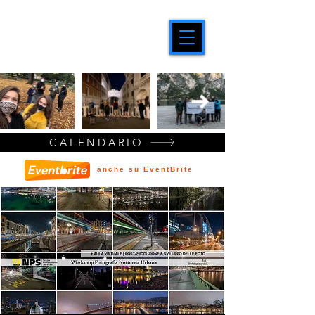
CALENDARIO
anche su EventBrite