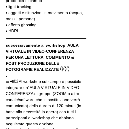
profondità di campo
▪️ light tracking
▪️ oggetti e situazioni in movimento (acqua, 
mezzi, persone)
▪️ effetto ghosting
▪️ HDRI
successivamente al workshop  AULA 
VIRTUALE IN VIDEO-CONFERENZA
PER UNA LETTURA, COMMENTO & 
POST-PRODUZIONE DELLE 
FOTOGRAFIE REALIZZATE 👇👇👇
.
💻📲💥 Al workshop sul campo è possibile 
integrare un' AULA VIRTUALE IN VIDEO-
CONFERENZA di gruppo (ZOOM o altro 
canale/software che in sostituzione verrà 
comunicato) della durata di 120 minuti (in 
base alla necessità in opera) con tutti i 
partecipanti al workshop che abbiano 
acquistato questa opzione.