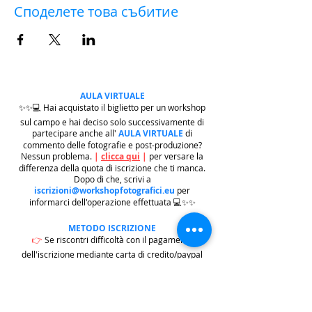
Споделете това събитие
AULA VIRTUALE
✨✨💻 Hai acquistato il biglietto per un workshop
sul campo e hai deciso solo successivamente di
partecipare anche all'
AULA VIRTUALE
di
commento delle fotografie e post-produzione?
Nessun problema.
|
clicca qui
|
per versare la
differenza della quota di iscrizione che ti manca.
Dopo di che, scrivi a
iscrizioni@workshopfotografici.eu
per
informarci dell'operazione effettuata 💻✨✨
METODO ISCRIZIONE
👉
Se riscontri difficoltà con il pagamento
dell'iscrizione mediante carta di credito/paypal
potrai iscriverti tramite altri metodi di pagamento
come
BONIFICO BACARIO
(
contattaci per
ricevere gli estremi bancari)
o REVOLUT
|
CLICCA
QUI
| ricordati in questo caso di contattarci in
seguito per lasciarci i tuoi recapiti per mandarti le