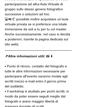
partecipazione ad altra Aula Virtuale di 
gruppo sullo stesso genere fotografico 
successive o soluzioni ad hoc.
💻📲 E' possibile inoltre acquistare un'aula 
virtuale privata se si preferisce una totale 
immersione da soli a tu per tu col master. 
Anche successivamente, nel caso si decida 
a posteriori, tramite la pagina dedicata sul 
sito web).
📌Altre informazioni utili: 
📸 ⬇️
.
▪️ Punto di ritrovo, contatto del fotografo e 
tutte le altre informazioni necessarie per 
partecipare all'evento saranno inviate agli 
iscritti mezzo e-mail entro il giorno prima 
del suddetto.
▪️ Il workshop è studiato per pochi iscritti, in 
modo da poter essere seguiti meglio dal 
fotografo e avere maggior libertà di 
manovra durante gli scatti.