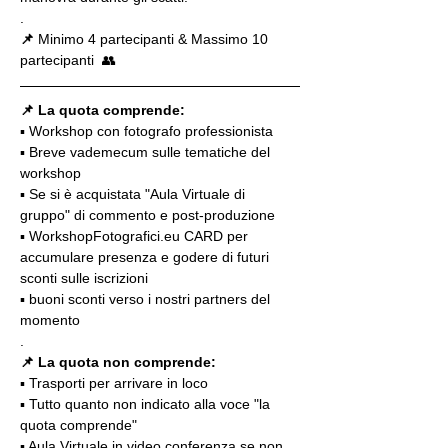
.
📌
 Minimo 4 partecipanti & Massimo 10 
partecipanti  👥
📌 La quota comprende:
▪️ Workshop con fotografo professionista
▪️ Breve vademecum sulle tematiche del 
workshop
▪️ Se si è acquistata "Aula Virtuale di 
gruppo" di commento e post-produzione
▪️ WorkshopFotografici.eu CARD per 
accumulare presenza e godere di futuri 
sconti sulle iscrizioni
▪️ buoni sconti verso i nostri partners del 
momento
.
📌 La quota non comprende:
▪️ Trasporti per arrivare in loco
▪️ Tutto quanto non indicato alla voce "la 
quota comprende"
▪️ Aula Virtuale in video conferenza se non 