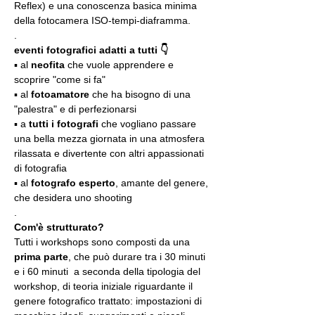
Reflex) e una conoscenza basica minima 
della fotocamera ISO-tempi-diaframma.
.
eventi fotografici adatti a tutti 👇
▪️ al 
neofita
 che vuole apprendere e 
scoprire "come si fa"
▪️ al 
fotoamatore
 che ha bisogno di una 
"palestra" e di perfezionarsi
▪️ a 
tutti i fotografi
 che vogliano passare 
una bella mezza giornata in una atmosfera 
rilassata e divertente con altri appassionati 
di fotografia
▪️ al 
fotografo esperto
, amante del genere, 
che desidera uno shooting
.
Com'è strutturato?
Tutti i workshops sono composti da una 
prima parte
, che può durare tra i 30 minuti 
e i 60 minuti  a seconda della tipologia del 
workshop, di teoria iniziale riguardante il 
genere fotografico trattato: impostazioni di 