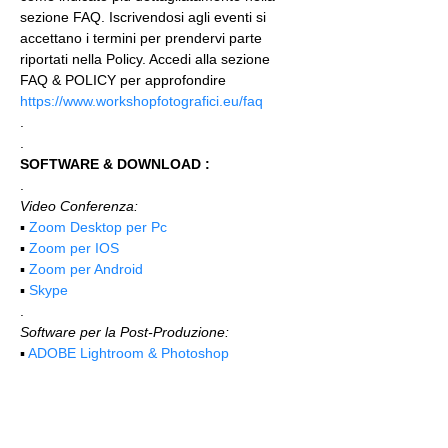
sezione FAQ. Iscrivendosi agli eventi si 
accettano i termini per prendervi parte 
riportati nella Policy. Accedi alla sezione 
FAQ & POLICY per approfondire 
https://www.workshopfotografici.eu/faq
.
.
SOFTWARE & DOWNLOAD :
.
Video Conferenza:
▪️ 
Zoom Desktop per Pc
▪️ 
Zoom per IOS
▪️ 
Zoom per Android
▪️ 
Skype
.
Software per la Post-Produzione:
▪️ 
ADOBE Lightroom & Photoshop