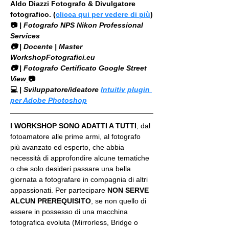
Aldo Diazzi Fotografo & Divulgatore 
fotografico. (
clicca qui per vedere di più
)
📷
 | Fotografo NPS Nikon Professional 
Services
​📷 | Docente | Master 
WorkshopFotografici.eu
📷 | Fotografo Certificato Google Street 
View
📷
💻
 | Sviluppatore/ideatore 
Intuitiv plugin 
per Adobe Photoshop
I WORKSHOP SONO ADATTI A TUTTI
, dal 
fotoamatore alle prime armi, al fotografo 
più avanzato ed esperto, che abbia 
necessità di approfondire alcune tematiche 
o che solo desideri passare una bella 
giornata a fotografare in compagnia di altri 
appassionati. Per partecipare 
NON SERVE 
ALCUN PREREQUISITO
, se non quello di 
essere in possesso di una macchina 
fotografica evoluta (Mirrorless, Bridge o 