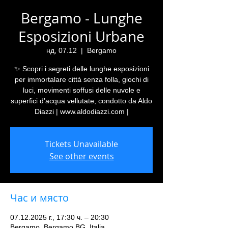
Bergamo - Lunghe
Esposizioni Urbane
нд, 07.12
  |  
Bergamo
✨ Scopri i segreti delle lunghe esposizioni
per immortalare città senza folla, giochi di
luci, movimenti soffusi delle nuvole e
superfici d’acqua vellutate; condotto da Aldo
Diazzi | www.aldodiazzi.com |
Tickets Unavailable
See other events
Час и място
07.12.2025 г., 17:30 ч. – 20:30
Bergamo, Bergamo BG, Italia