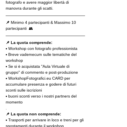
fotografo e avere maggior libertà di 
manovra durante gli scatti.
📌
 Minimo 4 partecipanti & Massimo 10 
partecipanti  👥
📌 La quota comprende:
▪️ Workshop con fotografo professionista
▪️ Breve vademecum sulle tematiche del 
workshop
▪️ Se si è acquistata "Aula Virtuale di 
gruppo" di commento e post-produzione
▪️ WorkshopFotografici.eu CARD per 
accumulare presenza e godere di futuri 
sconti sulle iscrizioni
▪️ buoni sconti verso i nostri partners del 
momento
.
📌 La quota non comprende:
▪️ Trasporti per arrivare in loco e treni per gli 
spostamenti durante il workshop