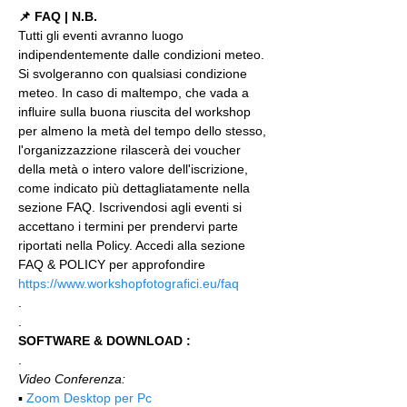
📌 FAQ | N.B.
Tutti gli eventi avranno luogo 
indipendentemente dalle condizioni meteo. 
Si svolgeranno con qualsiasi condizione 
meteo. In caso di maltempo, che vada a 
influire sulla buona riuscita del workshop 
per almeno la metà del tempo dello stesso, 
l'organizzazzione rilascerà dei voucher 
della metà o intero valore dell'iscrizione, 
come indicato più dettagliatamente nella 
sezione FAQ. Iscrivendosi agli eventi si 
accettano i termini per prendervi parte 
riportati nella Policy. Accedi alla sezione 
FAQ & POLICY per approfondire 
https://www.workshopfotografici.eu/faq
.
.
SOFTWARE & DOWNLOAD :
.
Video Conferenza:
▪️ 
Zoom Desktop per Pc