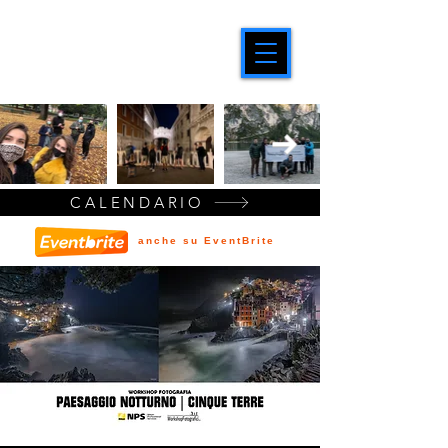
CALENDARIO
anche su EventBrite