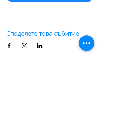
Споделете това събитие
AULA VIRTUALE
✨✨💻 Hai acquistato il biglietto per un workshop
sul campo e hai deciso solo successivamente di
partecipare anche all'
AULA VIRTUALE
di
commento delle fotografie e post-produzione?
Nessun problema.
|
clicca qui
|
per versare la
differenza della quota di iscrizione che ti manca.
Dopo di che, scrivi a
iscrizioni@workshopfotografici.eu
per
informarci dell'operazione effettuata 💻✨✨
METODO ISCRIZIONE
👉
Se riscontri difficoltà con il pagamento