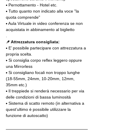
▪️ Pernottamento - Hotel etc.
▪️ Tutto quanto non indicato alla voce "la 
quota comprende"
▪️ Aula Virtuale in video conferenza se non 
acquistata in abbinamento al biglietto
.
📌 Attrezzatura consigliata:
▪️ E’ possibile partecipare con attrezzatura a 
propria scelta.
▪️ Si consiglia corpo reflex leggero oppure 
una Mirrorless
▪️ Si consigliano focali non troppo lunghe 
(18-55mm, 24mm, 10-20mm, 12mm, 
35mm etc.)
▪️ Il treppiede si renderà necessario per via 
delle condizioni di bassa luminosità
▪️ Sistema di scatto remoto (in alternativa a 
quest’ultimo è possibile utilizzare la 
funzione di autoscatto)