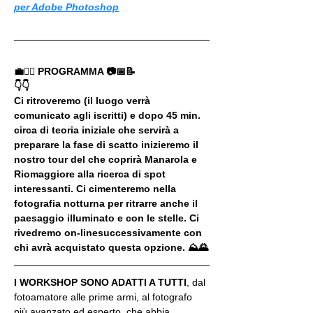
per Adobe Photoshop
💼🚶‍♂️ PROGRAMMA 📷📅📝
👇👇
Ci ritroveremo (il luogo verrà 
comunicato agli iscritti) e dopo 45 min. 
circa di teoria iniziale che servirà a 
preparare la fase di scatto inizieremo il 
nostro tour del che coprirà Manarola e 
Riomaggiore alla ricerca di spot 
interessanti. Ci cimenteremo nella 
fotografia notturna per ritrarre anche il 
paesaggio illuminato e con le stelle. Ci 
rivedremo on-linesuccessivamente con 
chi avrà acquistato questa opzione. ⛰🌄
I WORKSHOP SONO ADATTI A TUTTI
, dal 
fotoamatore alle prime armi, al fotografo 
più avanzato ed esperto, che abbia 