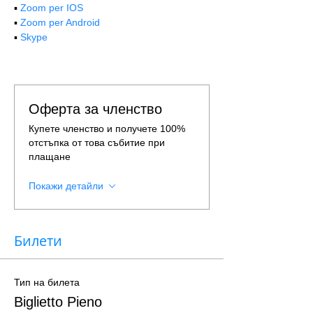
▪️ 
Zoom per IOS
▪️ 
Zoom per Android
▪️ 
Skype
Оферта за членство
Купете членство и получете 100%
отстъпка от това събитие при
плащане
Покажи детайли
Билети
Тип на билета
Biglietto Pieno