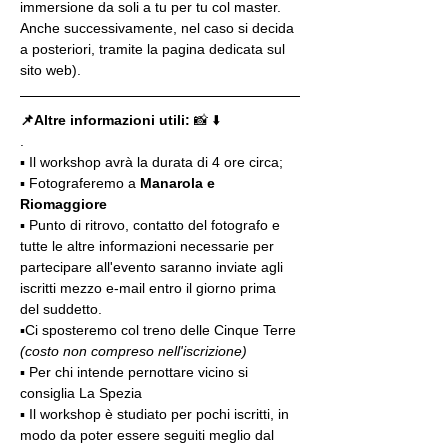
immersione da soli a tu per tu col master. 
Anche successivamente, nel caso si decida 
a posteriori, tramite la pagina dedicata sul 
sito web).
📌Altre informazioni utili: 
📸 ⬇️
.
▪️ Il workshop avrà la durata di 4 ore circa; 
▪️ Fotograferemo a 
Manarola e 
Riomaggiore
▪️ Punto di ritrovo, contatto del fotografo e 
tutte le altre informazioni necessarie per 
partecipare all'evento saranno inviate agli 
iscritti mezzo e-mail entro il giorno prima 
del suddetto.
▪️Ci sposteremo col treno delle Cinque Terre 
(costo non compreso nell'iscrizione)
▪️ Per chi intende pernottare vicino si 
consiglia La Spezia
▪️ Il workshop è studiato per pochi iscritti, in 
modo da poter essere seguiti meglio dal 