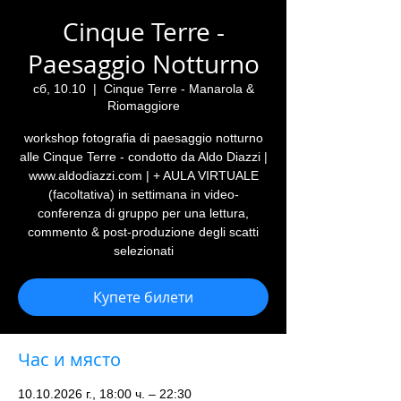
Cinque Terre -
Paesaggio Notturno
сб, 10.10
  |  
Cinque Terre - Manarola &
Riomaggiore
workshop fotografia di paesaggio notturno
alle Cinque Terre - condotto da Aldo Diazzi |
www.aldodiazzi.com | + AULA VIRTUALE
(facoltativa) in settimana in video-
conferenza di gruppo per una lettura,
commento & post-produzione degli scatti
selezionati
Купете билети
Час и място
10.10.2026 г., 18:00 ч. – 22:30