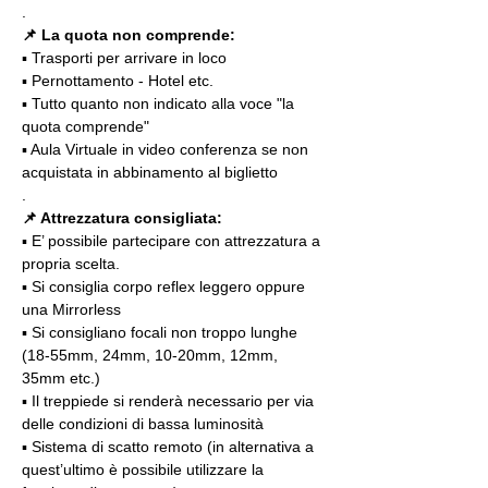
.
📌 La quota non comprende:
▪️ Trasporti per arrivare in loco
▪️ Pernottamento - Hotel etc.
▪️ Tutto quanto non indicato alla voce "la 
quota comprende"
▪️ Aula Virtuale in video conferenza se non 
acquistata in abbinamento al biglietto
.
📌 Attrezzatura consigliata:
▪️ E’ possibile partecipare con attrezzatura a 
propria scelta.
▪️ Si consiglia corpo reflex leggero oppure 
una Mirrorless
▪️ Si consigliano focali non troppo lunghe 
(18-55mm, 24mm, 10-20mm, 12mm, 
35mm etc.)
▪️ Il treppiede si renderà necessario per via 
delle condizioni di bassa luminosità
▪️ Sistema di scatto remoto (in alternativa a 
quest’ultimo è possibile utilizzare la 