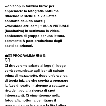
workshop in formula breve per 
apprendere la fotografia notturna 
ritraendo le stelle e la Via Lattea 
condotto da Aldo Diazzi | 
www.aldodiazzi.com | + AULA VIRTUALE 
(facoltativa) in settimana in video-
conferenza di gruppo per una lettura, 
commento & post-produzione degli 
scatti selezionati.
.
💼🚶‍♂️ PROGRAMMA 📷📅📝
👇👇
Ci ritroveremo sabato al lago (il luogo 
verrà comunicato agli iscritti) sabato 
prima di mezzanotte, dopo un'ora circa 
di teoria iniziale che servirà a preparare 
la fase di scatto inizieremo a scattare a 
riva del lago alla ricerca di spot 
interessanti. Ci cimenteremo nella 
fotografia notturna per ritrarre il 
paesaggio con le stelle e la Via Lattea. 