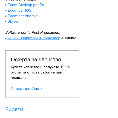
▪️ 
Zoom Desktop per Pc
▪️ 
Zoom per IOS
▪️ 
Zoom per Android
▪️ 
Skype
.
Software per la Post-Produzione:
▪️ 
ADOBE Lightroom & Photoshop
 & Intuitiv
Оферта за членство
Купете членство и получете 100%
отстъпка от това събитие при
плащане
Покажи детайли
Билети