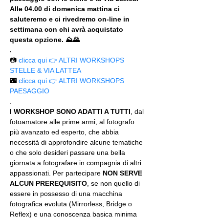
Alle 04.00 di domenica mattina ci 
saluteremo e ci rivedremo on-line in 
settimana con chi avrà acquistato 
questa opzione. ⛰🌄
.
📷 
clicca qui 👉 ALTRI WORKSHOPS 
STELLE & VIA LATTEA
🌃 
clicca qui 👉 ALTRI WORKSHOPS 
PAESAGGIO
.
I WORKSHOP SONO ADATTI A TUTTI
, dal 
fotoamatore alle prime armi, al fotografo 
più avanzato ed esperto, che abbia 
necessità di approfondire alcune tematiche 
o che solo desideri passare una bella 
giornata a fotografare in compagnia di altri 
appassionati. Per partecipare 
NON SERVE 
ALCUN PREREQUISITO
, se non quello di 
essere in possesso di una macchina 
fotografica evoluta (Mirrorless, Bridge o 
Reflex) e una conoscenza basica minima 