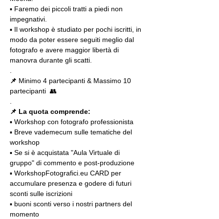
▪ Faremo dei piccoli tratti a piedi non 
impegnativi.
▪️ Il workshop è studiato per pochi iscritti, in 
modo da poter essere seguiti meglio dal 
fotografo e avere maggior libertà di 
manovra durante gli scatti.
.
📌
 Minimo 4 partecipanti & Massimo 10 
partecipanti  👥
.
📌 La quota comprende:
▪️ Workshop con fotografo professionista
▪️ Breve vademecum sulle tematiche del 
workshop
▪️ Se si è acquistata "Aula Virtuale di 
gruppo" di commento e post-produzione
▪️ WorkshopFotografici.eu CARD per 
accumulare presenza e godere di futuri 
sconti sulle iscrizioni
▪️ buoni sconti verso i nostri partners del 
momento