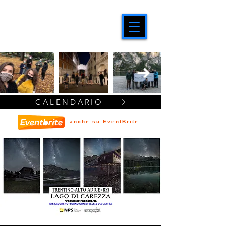
CALENDARIO
anche su EventBrite