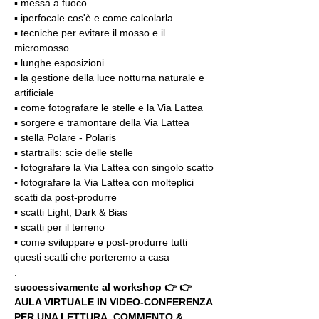
▪️ messa a fuoco
▪️ iperfocale cos'è e come calcolarla
▪️ tecniche per evitare il mosso e il 
micromosso
▪️ lunghe esposizioni
▪️ la gestione della luce notturna naturale e 
artificiale
▪️ come fotografare le stelle e la Via Lattea
▪️ sorgere e tramontare della Via Lattea
▪️ stella Polare - Polaris
▪️ startrails: scie delle stelle
▪️ fotografare la Via Lattea con singolo scatto
▪️ fotografare la Via Lattea con molteplici 
scatti da post-produrre
▪️ scatti Light, Dark & Bias
▪️ scatti per il terreno
▪️ come sviluppare e post-produrre tutti 
questi scatti che porteremo a casa
.
successivamente al workshop 👉 👉 
AULA VIRTUALE IN VIDEO-CONFERENZA
PER UNA LETTURA, COMMENTO & 