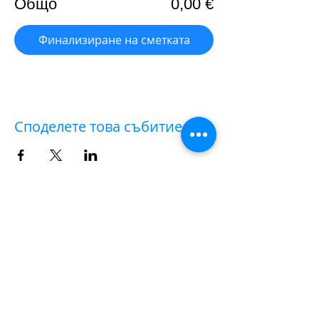
Общо
0,00 €
Финализиране на сметката
Споделете това събитие
AULA VIRTUALE
✨✨💻 Hai acquistato il biglietto per un workshop
sul campo e hai deciso solo successivamente di
partecipare anche all'
AULA VIRTUALE
di
commento delle fotografie e post-produzione?
Nessun problema.
|
clicca qui
|
per versare la
differenza della quota di iscrizione che ti manca.
Dopo di che, scrivi a
iscrizioni@workshopfotografici.eu
per