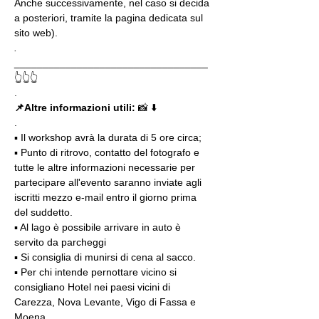
Anche successivamente, nel caso si decida 
a posteriori, tramite la pagina dedicata sul 
sito web).
.
__________________________________
👆👆👆
.
📌Altre informazioni utili: 
📸 ⬇️
.
▪️ Il workshop avrà la durata di 5 ore circa; 
▪️ Punto di ritrovo, contatto del fotografo e 
tutte le altre informazioni necessarie per 
partecipare all'evento saranno inviate agli 
iscritti mezzo e-mail entro il giorno prima 
del suddetto.
▪️ Al lago è possibile arrivare in auto è 
servito da parcheggi
▪️ Si consiglia di munirsi di cena al sacco.
▪️ Per chi intende pernottare vicino si 
consigliano Hotel nei paesi vicini di 
Carezza, Nova Levante, Vigo di Fassa e 
Moena.