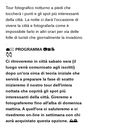
.
Tour fotografico notturno a piedi che 
toccherà i punti e gli spot più interessanti 
della città. La notte ci darà l'occasione di 
vivere la città e fotografarla come è 
impossibile farlo in altri orari per via delle 
folle di turisti che giornalmente la invadono.
.
💼🚶‍♂️ PROGRAMMA 📷📅📝
👇👇
Ci ritroveremo in città sabato sera (il 
luogo verrà comunicato agli iscritti) 
dopo un'ora circa di teoria iniziale che 
servirà a preparare la fase di scatto 
inizieremo il nostro tour dell'intera 
nottata che coprirà gli spot più 
interessanti della città. Gireremo e 
fotograferemo fino all'alba di domenica 
mattina. A quell'ora ci saluteremo e ci 
rivedremo on-line in settimana con chi 
avrà acquistato questa opzione. ⛰🌄
.