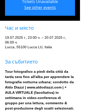
Tickets Unavailable
See other events
Час и място
19.07.2025 г., 23:00 ч. – 20.07.2025 г.,
06:00 ч.
Lucca, 55100 Lucca LU, Italia
За събитието
Tour fotografico a piedi della città da 
tarda sera fino all'alba per apprendere la 
fotografia notturna urbana; condotto da 
Aldo Diazzi | www.aldodiazzi.com | + 
AULA VIRTUALE (facoltativa) in 
settimana in video-conferenza di 
gruppo per una lettura, commento & 
post-produzione degli scatti selezionati.