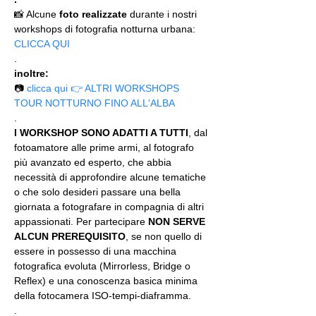
📸 Alcune 
foto realizzate
 durante i nostri 
workshops di fotografia notturna urbana: 
CLICCA QUI
.
inoltre:
📷 
clicca qui 👉 ALTRI WORKSHOPS 
TOUR NOTTURNO FINO ALL'ALBA
.
I WORKSHOP SONO ADATTI A TUTTI
, dal 
fotoamatore alle prime armi, al fotografo 
più avanzato ed esperto, che abbia 
necessità di approfondire alcune tematiche 
o che solo desideri passare una bella 
giornata a fotografare in compagnia di altri 
appassionati. Per partecipare 
NON SERVE 
ALCUN PREREQUISITO
, se non quello di 
essere in possesso di una macchina 
fotografica evoluta (Mirrorless, Bridge o 
Reflex) e una conoscenza basica minima 
della fotocamera ISO-tempi-diaframma.
.