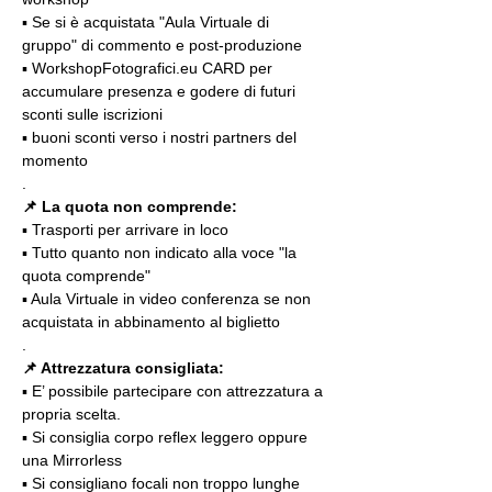
▪️ Se si è acquistata "Aula Virtuale di 
gruppo" di commento e post-produzione
▪️ WorkshopFotografici.eu CARD per 
accumulare presenza e godere di futuri 
sconti sulle iscrizioni
▪️ buoni sconti verso i nostri partners del 
momento
.
📌 La quota non comprende:
▪️ Trasporti per arrivare in loco
▪️ Tutto quanto non indicato alla voce "la 
quota comprende"
▪️ Aula Virtuale in video conferenza se non 
acquistata in abbinamento al biglietto
.
📌 Attrezzatura consigliata:
▪️ E’ possibile partecipare con attrezzatura a 
propria scelta.
▪️ Si consiglia corpo reflex leggero oppure 
una Mirrorless
▪️ Si consigliano focali non troppo lunghe 