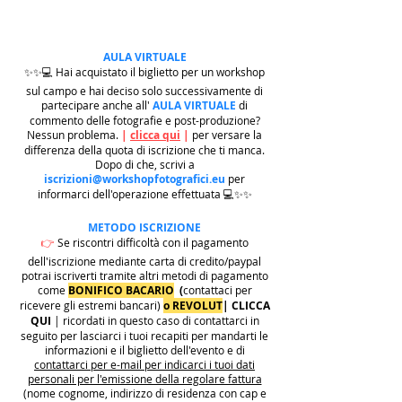
AULA VIRTUALE
✨✨💻 Hai acquistato il biglietto per un workshop
sul campo e hai deciso solo successivamente di
partecipare anche all'
AULA VIRTUALE
di
commento delle fotografie e post-produzione?
Nessun problema.
|
clicca qui
|
per versare la
differenza della quota di iscrizione che ti manca.
Dopo di che, scrivi a
iscrizioni@workshopfotografici.eu
per
informarci dell'operazione effettuata 💻✨✨
METODO ISCRIZIONE
👉
Se riscontri difficoltà con il pagamento
dell'iscrizione mediante carta di credito/paypal
potrai iscriverti tramite altri metodi di pagamento
come
BONIFICO BACARIO
(
contattaci per
ricevere gli estremi bancari)
o REVOLUT
|
CLICCA
QUI
| ricordati in questo caso di contattarci in
seguito per lasciarci i tuoi recapiti per mandarti le
informazioni e il biglietto dell'evento e di
contattarci per e-mail per indicarci i tuoi dati
personali per l'emissione della regolare fattura
(nome cognome, indirizzo di residenza con cap e