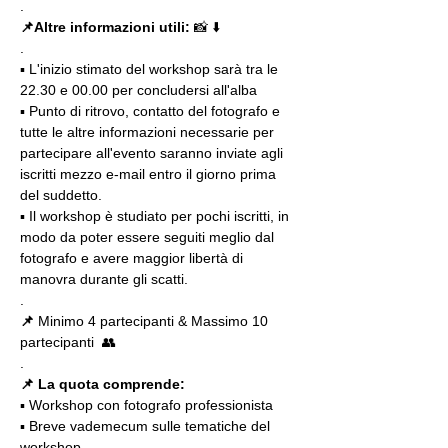
.
📌Altre informazioni utili: 
📸 ⬇️
.
▪️ L'inizio stimato del workshop sarà tra le 
22.30 e 00.00 per concludersi all'alba
▪️ Punto di ritrovo, contatto del fotografo e 
tutte le altre informazioni necessarie per 
partecipare all'evento saranno inviate agli 
iscritti mezzo e-mail entro il giorno prima 
del suddetto.
▪️ Il workshop è studiato per pochi iscritti, in 
modo da poter essere seguiti meglio dal 
fotografo e avere maggior libertà di 
manovra durante gli scatti.
.
📌
 Minimo 4 partecipanti & Massimo 10 
partecipanti  👥
.
📌 La quota comprende:
▪️ Workshop con fotografo professionista
▪️ Breve vademecum sulle tematiche del 
workshop