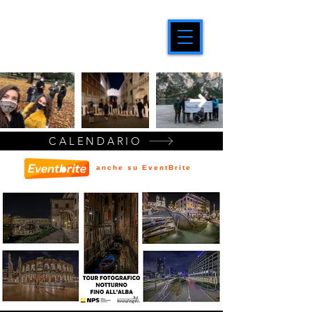
CALENDARIO
anche su EventBrite