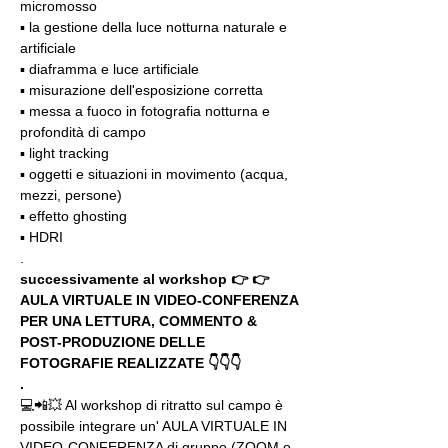
micromosso
▪️ la gestione della luce notturna naturale e 
artificiale
▪️ diaframma e luce artificiale
▪️ misurazione dell'esposizione corretta
▪️ messa a fuoco in fotografia notturna e 
profondità di campo
▪️ light tracking
▪️ oggetti e situazioni in movimento (acqua, 
mezzi, persone)
▪️ effetto ghosting
▪️ HDRI
.
successivamente al workshop 👉 👉 
AULA VIRTUALE IN VIDEO-CONFERENZA
PER UNA LETTURA, COMMENTO & 
POST-PRODUZIONE DELLE 
FOTOGRAFIE REALIZZATE 👇👇👇
.
💻📲💥 Al workshop di ritratto sul campo è 
possibile integrare un' AULA VIRTUALE IN 
VIDEO-CONFERENZA di gruppo (ZOOM o 