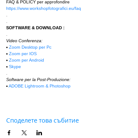
FAQ & POLICY per approfondire 
https://www.workshopfotografici.eu/faq
.
.
SOFTWARE & DOWNLOAD :
.
Video Conferenza:
▪️ 
Zoom Desktop per Pc
▪️ 
Zoom per IOS
▪️ 
Zoom per Android
▪️ 
Skype
.
Software per la Post-Produzione:
▪️ 
ADOBE Lightroom & Photoshop
Споделете това събитие