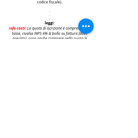
codice fiscale).
.
.
.
leggi:
info costi
: La quota di iscrizione è comprensiva di
tasse, rivalsa INPS 4% & bollo su fattura (dove
previsto) sono anche comprese nella quota le
commissioni del provider di pagamento (Stripe o
Paypal).
👉
S
ono invece escluse dalla quota di iscrizione
e aggiunte al prezzo finale del biglietto le
commissioni di servizio sui biglietti "Wix
Payments" in vigore dal 1 ottobre 2025. Tali
commissioni imposte da Wix Events saranno a
carico del cliente e saranno aggiunte,
addebitate e fatturate separatamente da Wix
.
leggi:
N.B: iscrivendosi agli eventi e acquistando i
biglietti e le prevendite si accettano i termini
per prendervi parte riportati nella | Policy
|
faq & policy | clicca qui per prenderne
visione.