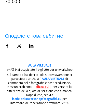
70,00 €
Споделете това събитие
AULA VIRTUALE
✨✨💻 Hai acquistato il biglietto per un workshop
sul campo e hai deciso solo successivamente di
partecipare anche all'
AULA VIRTUALE
di
commento delle fotografie e post-produzione?
Nessun problema.
|
clicca qui
|
per versare la
differenza della quota di iscrizione che ti manca.
Dopo di che, scrivi a
iscrizioni@workshopfotografici.eu
per
informarci dell'operazione effettuata 💻✨✨