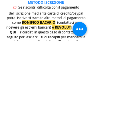
METODO ISCRIZIONE
👉
Se riscontri difficoltà con il pagamento
dell'iscrizione mediante carta di credito/paypal
potrai iscriverti tramite altri metodi di pagamento
come
BONIFICO BACARIO
(
contattaci per
ricevere gli estremi bancari)
o REVOLUT
|
CLICCA
QUI
| ricordati in questo caso di contattarci in
seguito per lasciarci i tuoi recapiti per mandarti le
informazioni e il biglietto dell'evento e di
contattarci per e-mail per indicarci i tuoi dati
personali per l'emissione della regolare fattura
(nome cognome, indirizzo di residenza con cap e
codice fiscale).
.
.
.
leggi:
info costi
: La quota di iscrizione è comprensiva di
tasse, rivalsa INPS 4% & bollo su fattura (dove
previsto) sono anche comprese nella quota le
commissioni del provider di pagamento (Stripe o
Paypal).
👉
S
ono invece escluse dalla quota di iscrizione
e aggiunte al prezzo finale del biglietto le
commissioni di servizio sui biglietti "Wix
Payments" in vigore dal 1 ottobre 2025. Tali
commissioni imposte da Wix Events saranno a