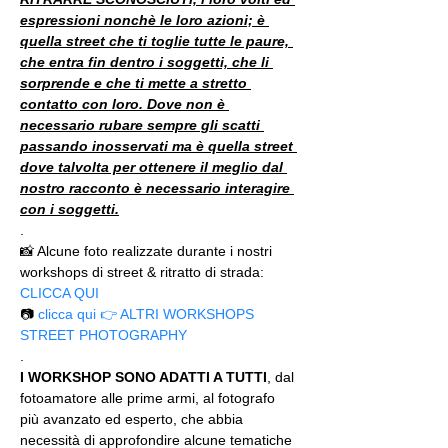
espressioni nonchè le loro azioni; è 
quella street che ti toglie tutte le paure, 
che entra fin dentro i soggetti, che li 
sorprende e che ti mette a stretto 
contatto con loro. Dove non è 
necessario rubare sempre gli scatti 
passando inosservati ma è quella street 
dove talvolta per ottenere il meglio dal 
nostro racconto è necessario interagire 
con i soggetti.
.
📸 Alcune foto realizzate durante i nostri 
workshops di street & ritratto di strada: 
CLICCA QUI
📷 
clicca qui 👉 ALTRI WORKSHOPS 
STREET PHOTOGRAPHY
.
I WORKSHOP SONO ADATTI A TUTTI
, dal 
fotoamatore alle prime armi, al fotografo 
più avanzato ed esperto, che abbia 
necessità di approfondire alcune tematiche 