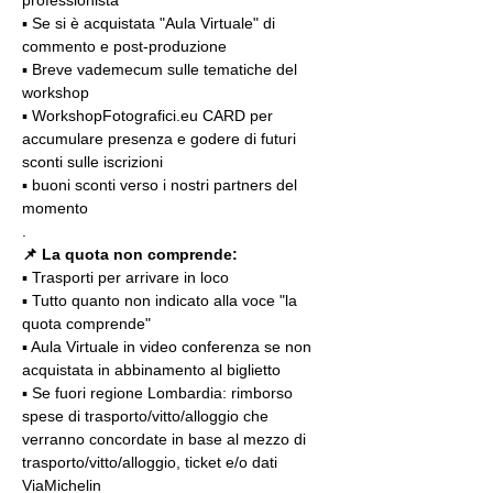
professionista
▪️ Se si è acquistata "Aula Virtuale" di 
commento e post-produzione
▪️ Breve vademecum sulle tematiche del 
workshop
▪️ WorkshopFotografici.eu CARD per 
accumulare presenza e godere di futuri 
sconti sulle iscrizioni
▪️ buoni sconti verso i nostri partners del 
momento
.
📌 La quota non comprende:
▪️ Trasporti per arrivare in loco
▪️ Tutto quanto non indicato alla voce "la 
quota comprende"
▪️ Aula Virtuale in video conferenza se non 
acquistata in abbinamento al biglietto
▪️ Se fuori regione Lombardia: rimborso 
spese di trasporto/vitto/alloggio che 
verranno concordate in base al mezzo di 
trasporto/vitto/alloggio, ticket e/o dati 
ViaMichelin