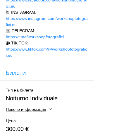
https://www.facebook.com/workshopfotograf
ici.eu 
🙋 INSTAGRAM: 
https://www.instagram.com/workshopfotogra
fici.eu
✉️ TELEGRAM: 
https://t.me/workshopfotografici 
📹 TIK TOK: 
https://www.tiktok.com/@workshopfotografic
i.eu
Билети
Тип на билета
Notturno Individuale
Повече информация
Цена
300,00 €