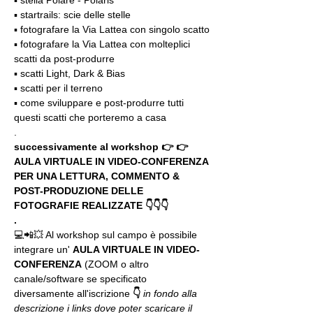
▪️ stella Polare - Polaris
▪️ startrails: scie delle stelle
▪️ fotografare la Via Lattea con singolo scatto
▪️ fotografare la Via Lattea con molteplici 
scatti da post-produrre
▪️ scatti Light, Dark & Bias
▪️ scatti per il terreno
▪️ come sviluppare e post-produrre tutti 
questi scatti che porteremo a casa
.
successivamente al workshop 👉 👉 
AULA VIRTUALE IN VIDEO-CONFERENZA
PER UNA LETTURA, COMMENTO & 
POST-PRODUZIONE DELLE 
FOTOGRAFIE REALIZZATE 👇👇👇
.
💻📲💥 Al workshop sul campo è possibile 
integrare un' 
AULA VIRTUALE IN VIDEO-
CONFERENZA
 (ZOOM o altro 
canale/software se specificato 
diversamente all'iscrizione 
👇
in fondo alla 
descrizione i links dove poter scaricare il 