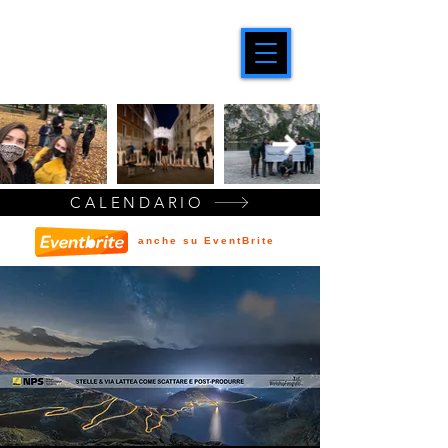
CALENDARIO
anche su EventBrite