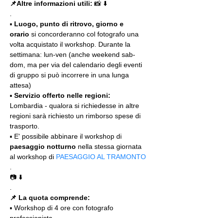
📌Altre informazioni utili: 
📸 ⬇️
.
▪️ 
Luogo, punto di ritrovo, giorno e 
orario
 si concorderanno col fotografo una 
volta acquistato il workshop. Durante la 
settimana: lun-ven (anche weekend sab-
dom, ma per via del calendario degli eventi 
di gruppo si può incorrere in una lunga 
attesa)
▪️ 
Servizio offerto nelle regioni:
Lombardia - qualora si richiedesse in altre 
regioni sarà richiesto un rimborso spese di 
trasporto.
▪️ E' possibile abbinare il workshop di 
paesaggio notturno
 nella stessa giornata 
al workshop di 
PAESAGGIO AL TRAMONTO
.
📷 ⬇️
.
📌 La quota comprende:
▪️ Workshop di 4 ore con fotografo 