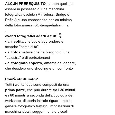
ALCUN PREREQUISITO
, se non quello di 
essere in possesso di una macchina 
fotografica evoluta (Mirrorless, Bridge o 
Reflex) e una conoscenza basica minima 
della fotocamera ISO-tempi-diaframma.
.
eventi fotografici adatti a tutti 👇
▪️ al 
neofita
 che vuole apprendere e 
scoprire "come si fa"
▪️ al 
fotoamatore
 che ha bisogno di una 
"palestra" e di perfezionarsi
▪️ al 
fotografo esperto
, amante del genere, 
che desidera uno shooting e un confronto
.
Com'è strutturato?
Tutti i workshops sono composti da una 
prima parte
, che può durare tra i 30 minuti 
e i 60 minuti  a seconda della tipologia del 
workshop, di teoria iniziale riguardante il 
genere fotografico trattato: impostazioni di 
macchina ideali, suggerimenti e piccoli 