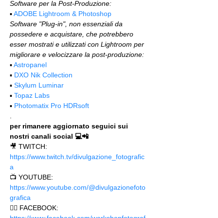
Software per la Post-Produzione:
▪️ 
ADOBE Lightroom & Photoshop
Software "Plug-in", non essenziali da 
possedere e acquistare, che potrebbero 
esser mostrati e utilizzati con Lightroom per 
migliorare e velocizzare la post-produzione:
▪️ 
Astropanel
▪️ 
DXO Nik Collection
▪️ 
Skylum Luminar
▪️ 
Topaz Labs
▪️ 
Photomatix Pro HDRsoft
.
per rimanere aggiornato seguici sui 
nostri canali social 💻📲
🎥 TWITCH: 
https://www.twitch.tv/divulgazione_fotografic
a
📺 YOUTUBE: 
https://www.youtube.com/@divulgazionefoto
grafica
🙋‍♂️ FACEBOOK: 