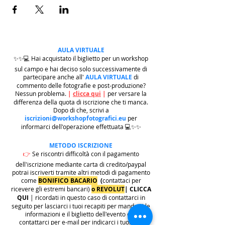
AULA VIRTUALE
✨✨💻 Hai acquistato il biglietto per un workshop
sul campo e hai deciso solo successivamente di
partecipare anche all'
AULA VIRTUALE
di
commento delle fotografie e post-produzione?
Nessun problema.
|
clicca qui
|
per versare la
differenza della quota di iscrizione che ti manca.
Dopo di che, scrivi a
iscrizioni@workshopfotografici.eu
per
informarci dell'operazione effettuata 💻✨✨
METODO ISCRIZIONE
👉
Se riscontri difficoltà con il pagamento
dell'iscrizione mediante carta di credito/paypal
potrai iscriverti tramite altri metodi di pagamento
come
BONIFICO BACARIO
(
contattaci per
ricevere gli estremi bancari)
o REVOLUT
|
CLICCA
QUI
| ricordati in questo caso di contattarci in
seguito per lasciarci i tuoi recapiti per mandarti le
informazioni e il biglietto dell'evento e di
contattarci per e-mail per indicarci i tuoi dati