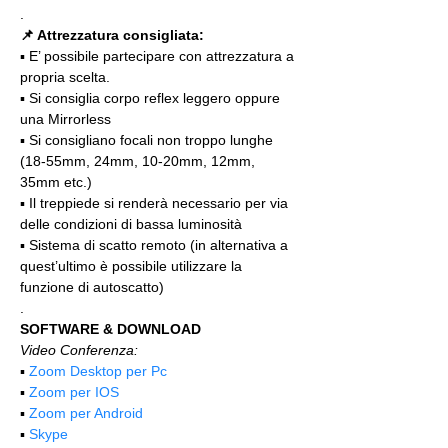
.
📌 Attrezzatura consigliata:
▪️ E’ possibile partecipare con attrezzatura a 
propria scelta.
▪️ Si consiglia corpo reflex leggero oppure 
una Mirrorless
▪️ Si consigliano focali non troppo lunghe 
(18-55mm, 24mm, 10-20mm, 12mm, 
35mm etc.)
▪️ Il treppiede si renderà necessario per via 
delle condizioni di bassa luminosità
▪️ Sistema di scatto remoto (in alternativa a 
quest’ultimo è possibile utilizzare la 
funzione di autoscatto)
.
SOFTWARE & DOWNLOAD
Video Conferenza:
▪️ 
Zoom Desktop per Pc
▪️ 
Zoom per IOS
▪️ 
Zoom per Android
▪️ 
Skype