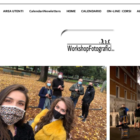
AREA UTENTI
CalendariNewletters
HOME
CALENDARIO
ON-LINE | CORSI
A