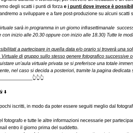
erno degli scatti i punti di forza 
e 
i punti dove invece è possibi
andremo a sviluppare e a fare post-produzione su alcuni scatti se
virtuale sarà in programma in un giorno infrasettimanale  succes
 con inizio alle 20.30 oppure con inizio alle 18.30) Tutte le moda
sibilitati a partecipare in quella data e/o orario si troverà una s
 Virtuale di gruppo sullo stesso genere fotografico successive o
uistare un'aula virtuale privata se si preferisce una totale immers
e, nel caso si decida a posteriori, tramite la pagina dedicata s
____________👆👆👆
 ⬇️
 pochi iscritti, in modo da poter essere seguiti meglio dal fotogra
 del fotografo e tutte le altre informazioni necessarie per partecip
-mail entro il giorno prima del suddetto.