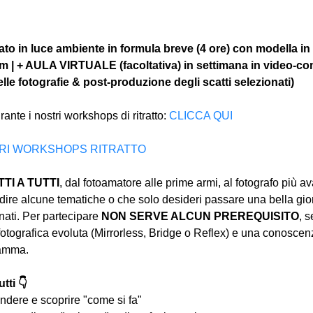
to in luce ambiente in formula breve (4 ore) con modella in
om | + AULA VIRTUALE (facoltativa) in settimana in video-co
le fotografie & post-produzione degli scatti selezionati)
rante i nostri workshops di ritratto: 
CLICCA QUI
ALTRI WORKSHOPS RITRATTO
I A TUTTI
, dal fotoamatore alle prime armi, al fotografo più a
ire alcune tematiche o che solo desideri passare una bella gior
ati. Per partecipare 
NON SERVE ALCUN PREREQUISITO
, s
tografica evoluta (Mirrorless, Bridge o Reflex) e una conoscen
ramma.
tti 👇
ndere e scoprire "come si fa"