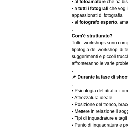
▪️ al 
fotoamatore
 che ha bis
▪️ a 
tutti i fotografi
 che vogl
appassionati di fotografia
▪️ al 
fotografo esperto
, ama
.
Com'è strutturato?
Tutti i workshops sono comp
tipologia del workshop, di te
suggerimenti e piccoli trucc
affronteranno le varie probl
.
📌 Durante la fase di shoo
.
▪️ Psicologia del ritratto: 
▪️ Attrezzatura ideale
▪️ Posizione del tronco, bra
▪️ Mettere in relazione il so
▪️ Tipi di inquadrature e tagli
▪️ Punto di inquadratura e pr