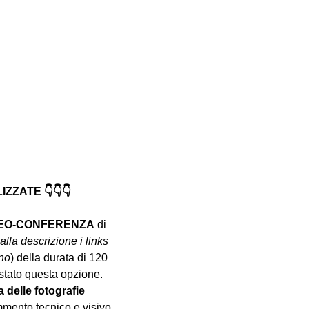
ZATE 👇👇👇
DEO-CONFERENZA
 di 
alla descrizione i links 
nno
) della durata di 120 
istato questa opzione.
a delle fotografie 
mento tecnico e visivo 