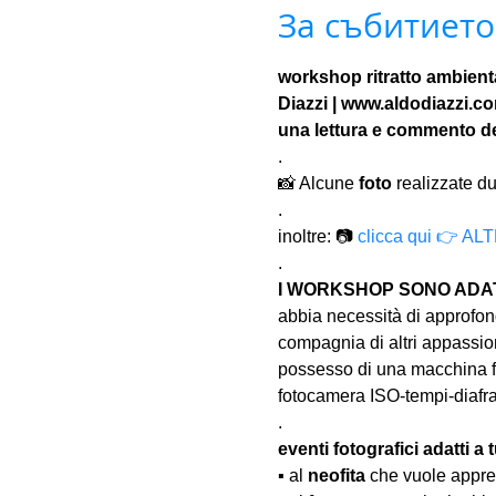
За събитието
workshop ritratto ambienta
Diazzi | www.aldodiazzi.c
una lettura e commento del
.
📸 Alcune 
foto
 realizzate du
.
inoltre: 📷 
clicca qui 👉 
.
I WORKSHOP SONO ADATT
abbia necessità di approfond
compagnia di altri appassion
possesso di una macchina fo
fotocamera ISO-tempi-diaf
.
eventi fotografici adatti a tu
▪️ al 
neofita
 che vuole appre