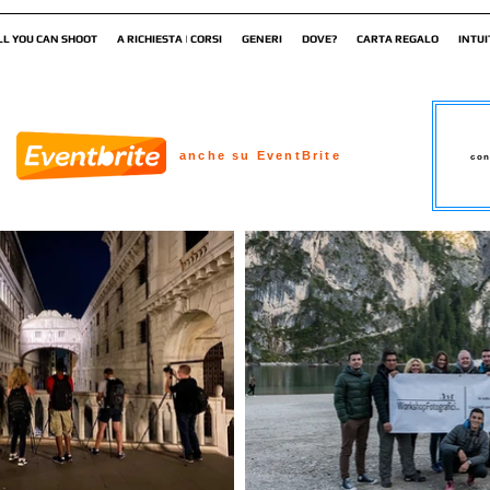
LL YOU CAN SHOOT
A RICHIESTA | CORSI
GENERI
DOVE?
CARTA REGALO
INTUI
anche su EventBrite
con