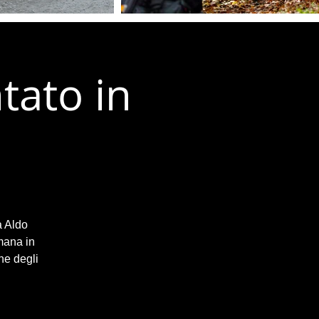
tato in
a Aldo
mana in
ne degli