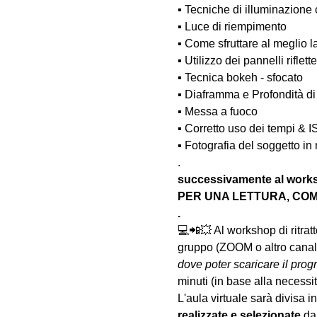
▪️ Tecniche di illuminazione
▪️ Luce di riempimento
▪️ Come sfruttare al meglio 
▪️ Utilizzo dei pannelli rifle
▪️ Tecnica bokeh - sfocato
▪️ Diaframma e Profondità d
▪️ Messa a fuoco
▪️ Corretto uso dei tempi & 
▪️ Fotografia del soggetto i
.
successivamente al wo
PER UNA LETTURA, COM
.
💻📲💥 Al workshop di ritrat
gruppo (ZOOM o altro canale
dove poter scaricare il prog
minuti (in base alla necessi
L'aula virtuale sarà divisa in 
realizzate
e selezionate
 da