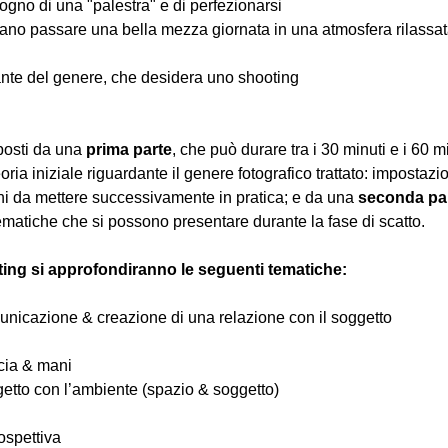
ogno di una "palestra" e di perfezionarsi
iano passare una bella mezza giornata in una atmosfera rilassata 
nte del genere, che desidera uno shooting
osti da una 
prima parte
, che può durare tra i 30 minuti e i 60 m
oria iniziale riguardante il genere fotografico trattato: impostazi
hi da mettere successivamente in pratica; e da una 
seconda pa
ematiche che si possono presentare durante la fase di scatto.
ting si approfondiranno le seguenti tematiche:
comunicazione & creazione di una relazione con il soggetto
ccia & mani
ggetto con l’ambiente (spazio & soggetto)
ospettiva