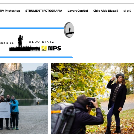
TIV Photoshop
STRUMENTI FOTOGRAFIA
LavoraConNoi
Chi è Aldo Diazzi?
di più
ALDO DIAZZI
dotto da