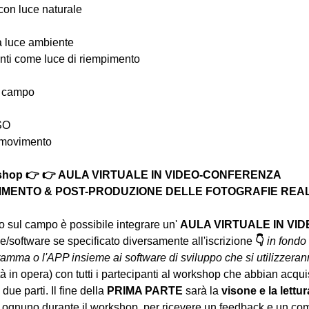
 con luce naturale
la luce ambiente
ttenti come luce di riempimento
i campo
ISO
n movimento
rkshop 👉 👉 AULA VIRTUALE IN VIDEO-CONFERENZA
MENTO & POST-PRODUZIONE DELLE FOTOGRAFIE REALIZ
to sul campo è possibile integrare un' 
AULA VIRTUALE IN VI
/software se specificato diversamente all'iscrizione 
👇
in fondo 
ramma o l'APP insieme ai software di sviluppo che si utilizzera
tà in opera) con tutti i partecipanti al workshop che abbian acqu
due parti. Il fine della 
PRIMA PARTE 
sarà la 
visone e la lettur
 ognuno durante il workshop, per ricevere un feedback e un com