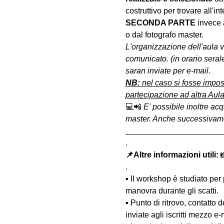
costruttivo per trovare all'int
SECONDA PARTE 
invece 
o dal fotografo master.
L'organizzazione dell'aula 
comunicato. (in orario serale
saran inviate per e-mail.
NB:
 nel caso si fosse impos
partecipazione ad altra Aula
💻📲 
E' possibile inoltre acq
master. Anche successivament
______________________
.
📌Altre informazioni utili: 

.
▪️ Il workshop è studiato per
manovra durante gli scatti.
▪️ Punto di ritrovo, contatto
inviate agli iscritti mezzo e