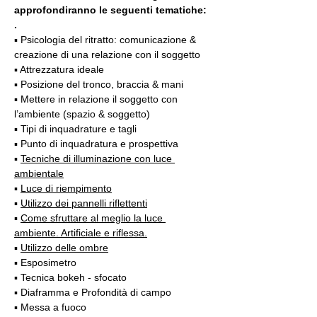
approfondiranno le seguenti tematiche:
.
▪️ Psicologia del ritratto: comunicazione & 
creazione di una relazione con il soggetto
▪️ Attrezzatura ideale
▪️ Posizione del tronco, braccia & mani
▪️ Mettere in relazione il soggetto con 
l’ambiente (spazio & soggetto)
▪️ Tipi di inquadrature e tagli
▪️ Punto di inquadratura e prospettiva
▪️ 
Tecniche di illuminazione con luce 
ambientale
▪️ 
Luce di riempimento
▪️ 
Utilizzo dei pannelli riflettenti
▪️ 
Come sfruttare al meglio la luce 
ambiente. Artificiale e riflessa.
▪️ 
Utilizzo delle ombre
▪️ Esposimetro
▪️ Tecnica bokeh - sfocato
▪️ Diaframma e Profondità di campo
▪️ Messa a fuoco