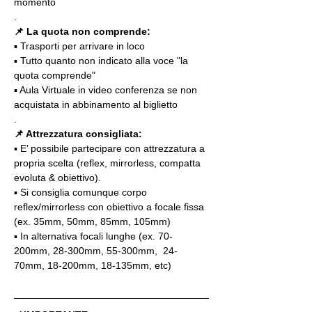
momento
.
📌
La quota non comprende:
▪️ Trasporti per arrivare in loco
▪️ Tutto quanto non indicato alla voce "la 
quota comprende"
▪️ Aula Virtuale in video conferenza se non 
acquistata in abbinamento al biglietto
.
📌 Attrezzatura consigliata:
▪️ E’ possibile partecipare con attrezzatura a 
propria scelta (reflex, mirrorless, compatta 
evoluta & obiettivo).
▪️ Si consiglia comunque corpo 
reflex/mirrorless con obiettivo a focale fissa 
(ex. 35mm, 50mm, 85mm, 105mm)
▪️ In alternativa focali lunghe (ex. 70-
200mm, 28-300mm, 55-300mm,  24-
70mm, 18-200mm, 18-135mm, etc)