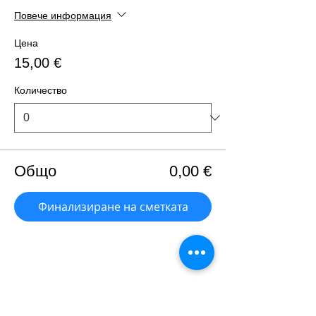
Повече информация
Цена
15,00 €
Количество
Общо
0,00 €
Финализиране на сметката
Споделете това събитие