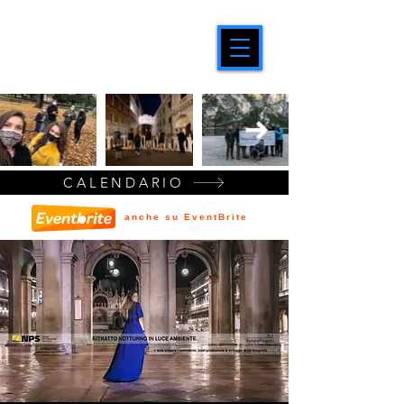
CALENDARIO
anche su EventBrite