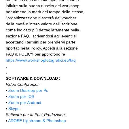
influire sulla buona riuscita del workshop 
per almeno la metà del tempo dello stesso, 
l'organizzazzione rilascerà dei voucher 
della metà o intero valore dell'iscrizione, 
come indicato più dettagliatamente nella 
sezione FAQ. Iscrivendosi agli eventi si 
accettano i termini per prendervi parte 
riportati nella Policy. Accedi alla sezione 
FAQ & POLICY per approfondire 
https://www.workshopfotografici.eu/faq
.
.
SOFTWARE & DOWNLOAD :
Video Conferenza:
▪️ 
Zoom Desktop per Pc
▪️ 
Zoom per IOS
▪️ 
Zoom per Android
▪️ 
Skype
Software per la Post-Produzione:
▪️ 
ADOBE Lightroom & Photoshop