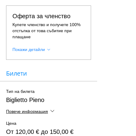
Оферта за членство
Купете членство и получете 100%
отстъпка от това събитие при
плащане
Покажи детайли
Билети
Тип на билета
Biglietto Pieno
Повече информация
Цена
От 120,00 € до 150,00 €