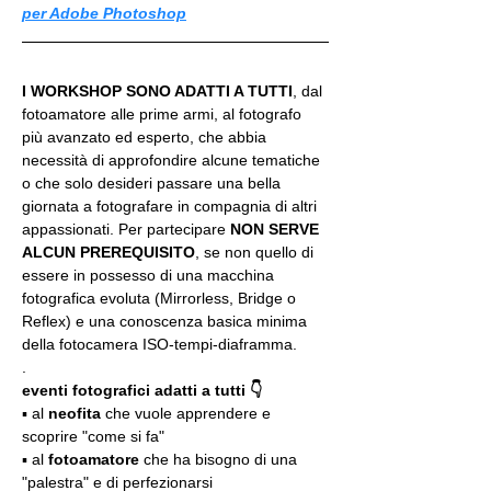
per Adobe Photoshop
I WORKSHOP SONO ADATTI A TUTTI
, dal 
fotoamatore alle prime armi, al fotografo 
più avanzato ed esperto, che abbia 
necessità di approfondire alcune tematiche 
o che solo desideri passare una bella 
giornata a fotografare in compagnia di altri 
appassionati. Per partecipare 
NON SERVE 
ALCUN PREREQUISITO
, se non quello di 
essere in possesso di una macchina 
fotografica evoluta (Mirrorless, Bridge o 
Reflex) e una conoscenza basica minima 
della fotocamera ISO-tempi-diaframma.
.
eventi fotografici adatti a tutti 👇
▪️ al 
neofita
 che vuole apprendere e 
scoprire "come si fa"
▪️ al 
fotoamatore
 che ha bisogno di una 
"palestra" e di perfezionarsi