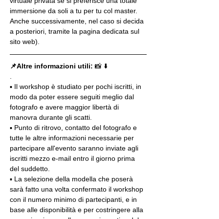
virtuale privata se si preferisce una totale 
immersione da soli a tu per tu col master. 
Anche successivamente, nel caso si decida 
a posteriori, tramite la pagina dedicata sul 
sito web).
📌Altre informazioni utili: 
📸 ⬇️
.
▪️ Il workshop è studiato per pochi iscritti, in 
modo da poter essere seguiti meglio dal 
fotografo e avere maggior libertà di 
manovra durante gli scatti.
▪️ Punto di ritrovo, contatto del fotografo e 
tutte le altre informazioni necessarie per 
partecipare all'evento saranno inviate agli 
iscritti mezzo e-mail entro il giorno prima 
del suddetto.
▪️ La selezione della modella che poserà 
sarà fatto una volta confermato il workshop 
con il numero minimo di partecipanti, e in 
base alle disponibilità e per costringere alla 