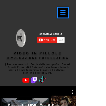
ISCRIVITI AL CANALE
VIDEO IN PILLOLE
DIVULGAZIONE FOTOGRAFICA
| Podcast tematici | Storia della fotografia | Generi
| Grandi Fotografi | Fotografie che hanno fatto la
storia | News fotografia & mostre | Software |
Tecniche e molto altro.
Fotografia HDR - Top 5 Software