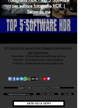
per editare fotografie HDR |
Secondo me
Reproducir video
👉 iscriviti ai canali per rimanere aggiornato
sui contenuti
Youtube: @divulgazionefotografica
Twitch: divulgazione_fotografica
TikTok: @workshopfotografici.eu
Copyright © All Rights Reserved Aldo Diazzi P.IVA IT01618140196
Privacy | Cookie Policy
Faq & Policy
info@workshopfotografici.eu
ARTICOLI & NEWS