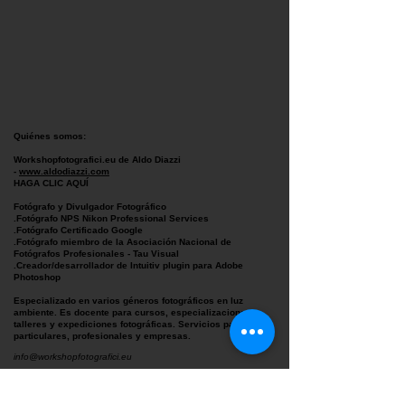
Quiénes somos:
Workshopfotografici.eu de Aldo Diazzi
-
www.aldodiazzi.com
HAGA CLIC AQUÍ
Fotógrafo y Divulgador Fotográfico
.Fotógrafo NPS Nikon Professional Services
.Fotógrafo Certificado Google
.Fotógrafo miembro de la Asociación Nacional de
Fotógrafos Profesionales - Tau Visual
.Creador/desarrollador de Intuitiv plugin para Adobe
Photoshop
Especializado en varios géneros fotográficos en luz
ambiente. Es docente para cursos, especializaciones,
talleres y expediciones fotográficas. Servicios para
particulares, profesionales y empresas.
info@workshopfotografici.eu
segreteria@workshopfotografici.eu