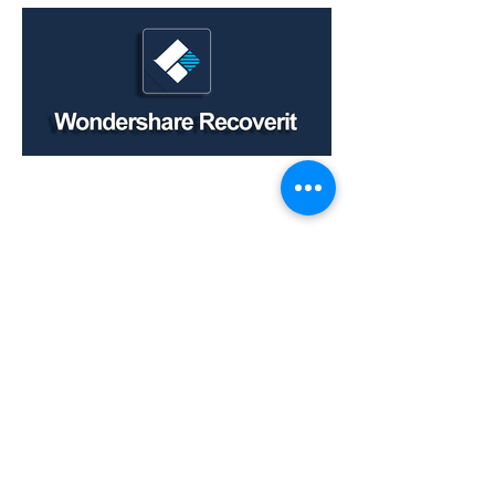
Wondershare | Recoverit Recupera
files cancellati, persi, da Hard Disk,
USB, Schede SD etc.
info & Acquisto