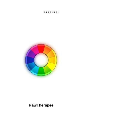
gratuiti
RawTherapee