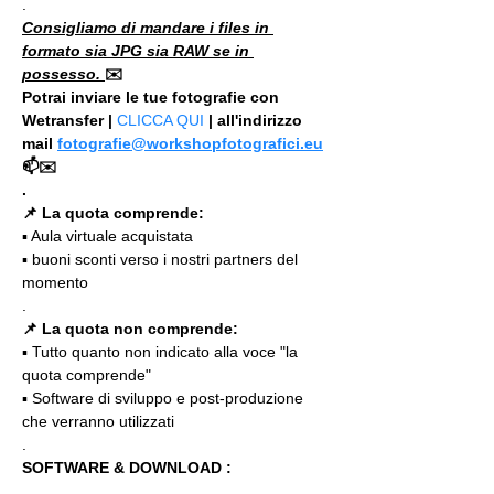
.
Consigliamo di mandare i files in 
formato sia JPG sia RAW se in 
possesso. 
✉️
Potrai inviare le tue fotografie con 
Wetransfer | 
CLICCA QUI
 | all'indirizzo 
mail 
fotografie@workshopfotografici.eu
📫✉️
.
📌 La quota comprende:
▪️ Aula virtuale acquistata
▪️ buoni sconti verso i nostri partners del 
momento
.
📌 La quota non comprende:
▪️ Tutto quanto non indicato alla voce "la 
quota comprende"
▪️ Software di sviluppo e post-produzione 
che verranno utilizzati
.
SOFTWARE & DOWNLOAD :
.