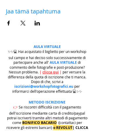
Jaa tämä tapahtuma
AULA VIRTUALE
✨✨💻 Hai acquistato il biglietto per un workshop
sul campo e hai deciso solo successivamente di
partecipare anche all'
AULA VIRTUALE
di
commento delle fotografie e post-produzione?
Nessun problema.
|
clicca qui
|
per versare la
differenza della quota di iscrizione che ti manca.
Dopo di che, scrivi a
iscrizioni@workshopfotografici.eu
per
informarci dell'operazione effettuata 💻✨✨
METODO ISCRIZIONE
👉
Se riscontri difficoltà con il pagamento
dell'iscrizione mediante carta di credito/paypal
potrai iscriverti tramite altri metodi di pagamento
come
BONIFICO BACARIO
(
contattaci per
ricevere gli estremi bancari)
o REVOLUT
|
CLICCA