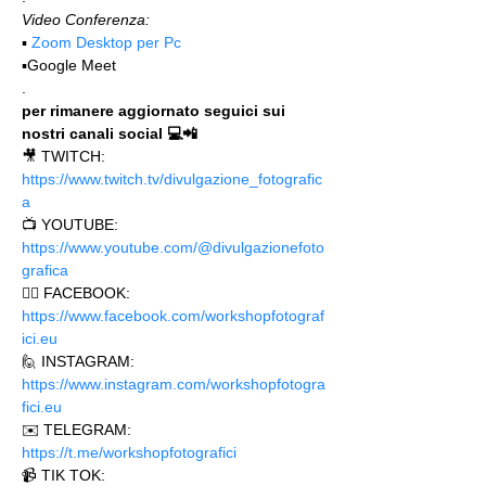
Video Conferenza:
▪️ 
Zoom Desktop per Pc
▪️Google Meet
.
per rimanere aggiornato seguici sui 
nostri canali social 💻📲
🎥 TWITCH: 
https://www.twitch.tv/divulgazione_fotografic
a
📺 YOUTUBE: 
https://www.youtube.com/@divulgazionefoto
grafica
🙋‍♂️ FACEBOOK: 
https://www.facebook.com/workshopfotograf
ici.eu 
🙋 INSTAGRAM: 
https://www.instagram.com/workshopfotogra
fici.eu
✉️ TELEGRAM: 
https://t.me/workshopfotografici 
📹 TIK TOK: 