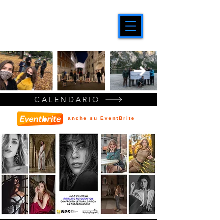
CALENDARIO
anche su EventBrite