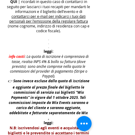
QUI
| ricordati in questo caso di contattarci in
seguito per lasciarci i tuoi recapiti per mandarti le
informazioni e il biglietto dell'evento e di
contattarci per e-mail per indicarci i tuoi dati
personali per l'emissione della regolare fattura
(nome cognome, indirizzo di residenza con cap e
codice fiscale).
.
.
.
leggi:
info costi
: La quota di iscrizione è comprensiva di
tasse, rivalsa INPS 4% & bollo su fattura (dove
previsto) sono anche comprese nella quota le
commissioni del provider di pagamento (Stripe o
Paypal).
👉
S
ono invece escluse dalla quota di iscrizione
e aggiunte al prezzo finale del biglietto le
commissioni di servizio sui biglietti "Wix
Payments" in vigore dal 1 ottobre 2025. Tali
commissioni imposte da Wix Events saranno a
carico del cliente e saranno aggiunte,
addebitate e fatturate separatamente da Wix
.
leggi:
N.B: iscrivendosi agli eventi e acquistando i
biglietti e le prevendite si accettano i termini