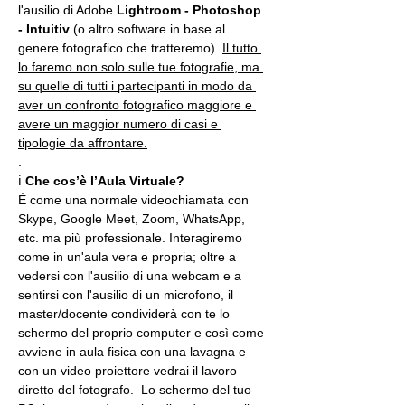
l'ausilio di Adobe 
Lightroom - Photoshop 
- Intuitiv
 (o altro software in base al 
genere fotografico che tratteremo). 
Il tutto 
lo faremo non solo sulle tue fotografie, ma 
su quelle di tutti i partecipanti in modo da 
aver un confronto fotografico maggiore e 
avere un maggior numero di casi e 
tipologie da affrontare.
.
ℹ 
Che cos’è l’Aula Virtuale?
È come una normale videochiamata con 
Skype, Google Meet, Zoom, WhatsApp, 
etc. ma più professionale. Interagiremo 
come in un'aula vera e propria; oltre a 
vedersi con l'ausilio di una webcam e a 
sentirsi con l'ausilio di un microfono, il 
master/docente condividerà con te lo 
schermo del proprio computer e così come 
avviene in aula fisica con una lavagna e 
con un video proiettore vedrai il lavoro 
diretto del fotografo.  Lo schermo del tuo 