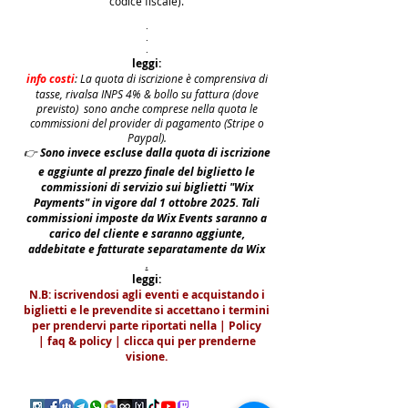
codice fiscale).
.
.
.
leggi:
info costi
: La quota di iscrizione è comprensiva di
tasse, rivalsa INPS 4% & bollo su fattura (dove
previsto) sono anche comprese nella quota le
commissioni del provider di pagamento (Stripe o
Paypal).
👉
S
ono invece escluse dalla quota di iscrizione
e aggiunte al prezzo finale del biglietto le
commissioni di servizio sui biglietti "Wix
Payments" in vigore dal 1 ottobre 2025. Tali
commissioni imposte da Wix Events saranno a
carico del cliente e saranno aggiunte,
addebitate e fatturate separatamente da Wix
.
leggi:
N.B: iscrivendosi agli eventi e acquistando i
biglietti e le prevendite si accettano i termini
per prendervi parte riportati nella | Policy
|
faq & policy | clicca qui per prenderne
visione.