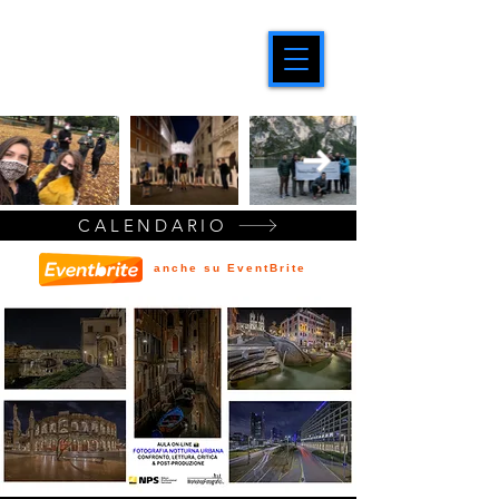
CALENDARIO
anche su EventBrite