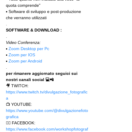
quota comprende"
▪️ Software di sviluppo e post-produzione 
che verranno utilizzati
.
SOFTWARE & DOWNLOAD :
.
Video Conferenza:
▪️ 
Zoom Desktop per Pc
▪️ 
Zoom per IOS
▪️ 
Zoom per Android
.
per rimanere aggiornato seguici sui 
nostri canali social 💻📲
🎥 TWITCH: 
https://www.twitch.tv/divulgazione_fotografic
a
📺 YOUTUBE: 
https://www.youtube.com/@divulgazionefoto
grafica
🙋‍♂️ FACEBOOK: 
https://www.facebook.com/workshopfotograf