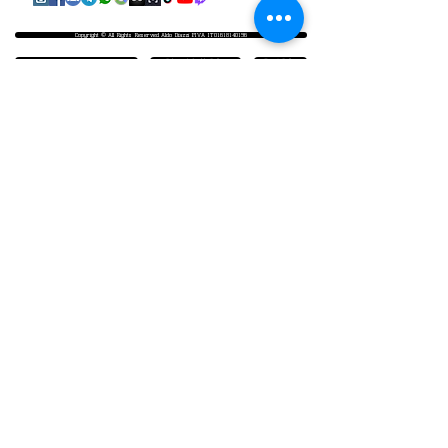
Copyright © All Rights Reserved Aldo Diazzi P.IVA IT01618140196
Privacy | Cookie Policy
Faq & Policy
info@workshopfotografici.eu
ARTICOLI & NEWS