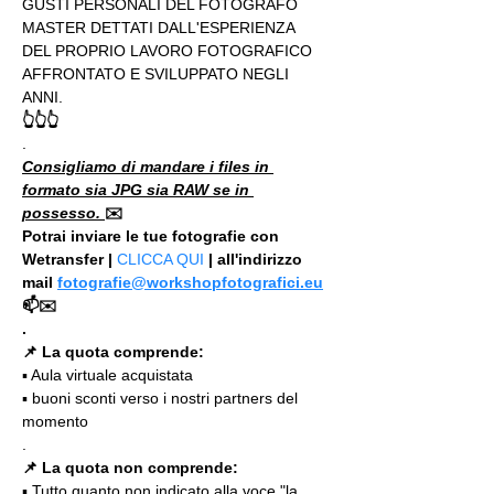
GUSTI PERSONALI DEL FOTOGRAFO 
MASTER DETTATI DALL'ESPERIENZA 
DEL PROPRIO LAVORO FOTOGRAFICO 
AFFRONTATO E SVILUPPATO NEGLI 
ANNI.
👆👆👆
.
Consigliamo di mandare i files in 
formato sia JPG sia RAW se in 
possesso. 
✉️
Potrai inviare le tue fotografie con 
Wetransfer | 
CLICCA QUI
 | all'indirizzo 
mail 
fotografie@workshopfotografici.eu
📫✉️
.
📌 La quota comprende:
▪️ Aula virtuale acquistata
▪️ buoni sconti verso i nostri partners del 
momento
.
📌 La quota non comprende:
▪️ Tutto quanto non indicato alla voce "la 