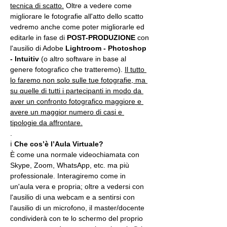
tecnica di scatto.
 Oltre a vedere come 
migliorare le fotografie all'atto dello scatto 
vedremo anche come poter migliorarle ed 
editarle in fase di 
POST-PRODUZIONE 
con 
l'ausilio di Adobe 
Lightroom - Photoshop 
- Intuitiv
 (o altro software in base al 
genere fotografico che tratteremo). 
Il tutto 
lo faremo non solo sulle tue fotografie, ma 
su quelle di tutti i partecipanti in modo da 
aver un confronto fotografico maggiore e 
avere un maggior numero di casi e 
tipologie da affrontare.
.
ℹ 
Che cos’è l’Aula Virtuale?
È come una normale videochiamata con 
Skype, Zoom, WhatsApp, etc. ma più 
professionale. Interagiremo come in 
un'aula vera e propria; oltre a vedersi con 
l'ausilio di una webcam e a sentirsi con 
l'ausilio di un microfono, il master/docente 
condividerà con te lo schermo del proprio 