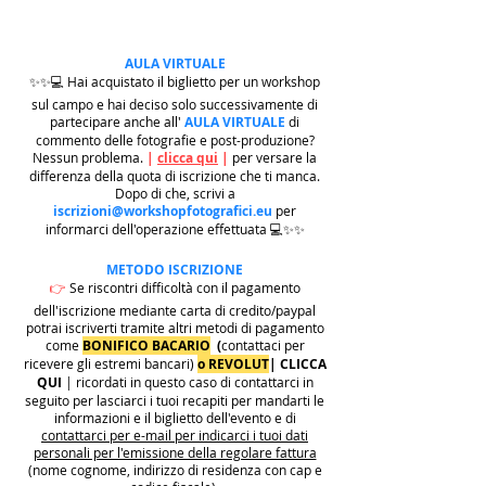
AULA VIRTUALE
✨✨💻 Hai acquistato il biglietto per un workshop
sul campo e hai deciso solo successivamente di
partecipare anche all'
AULA VIRTUALE
di
commento delle fotografie e post-produzione?
Nessun problema.
|
clicca qui
|
per versare la
differenza della quota di iscrizione che ti manca.
Dopo di che, scrivi a
iscrizioni@workshopfotografici.eu
per
informarci dell'operazione effettuata 💻✨✨
METODO ISCRIZIONE
👉
Se riscontri difficoltà con il pagamento
dell'iscrizione mediante carta di credito/paypal
potrai iscriverti tramite altri metodi di pagamento
come
BONIFICO BACARIO
(
contattaci per
ricevere gli estremi bancari)
o REVOLUT
|
CLICCA
QUI
| ricordati in questo caso di contattarci in
seguito per lasciarci i tuoi recapiti per mandarti le
informazioni e il biglietto dell'evento e di
contattarci per e-mail per indicarci i tuoi dati
personali per l'emissione della regolare fattura
(nome cognome, indirizzo di residenza con cap e