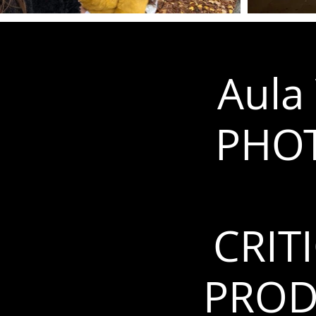
Aula 
PHOT
CRIT
PROD