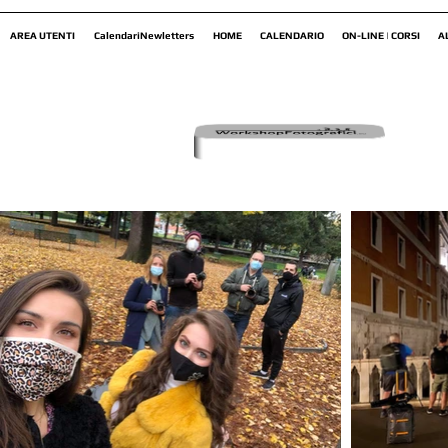
AREA UTENTI
CalendariNewletters
HOME
CALENDARIO
ON-LINE | CORSI
A