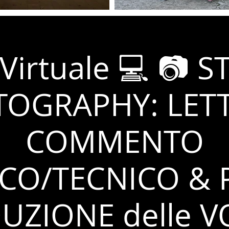
Virtuale 💻 📷 S
OGRAPHY: LET
COMMENTO
ICO/TECNICO & 
UZIONE delle V