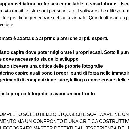
 apparecchiatura preferisca come tablet o smartphone.
 User
 via email le istruzioni per scaricare il software che utilizzere
e le specifiche per entrare nell'aula virtuale. Quindi oltre ad un 
veloce.
amata è adatta sia ai principianti che ai più esperti.
gliano capire dove poter migliorare i propri scatti. Sotto il pun
 e dove necessario sia dello sviluppo 
ogliano ricevere una critica delle proprie fotografie
esiderino capire quali sono i propri punti di forza nelle immagi
ggerimenti di composizione, storytelling o come creare delle 
 delle proprie fotografie e avere un confronto.
OMPLETO SULL'UTILIZZO DI QUALCHE SOFTWARE NE UNA
ENTO MA UN CONFRONTO E UNA CRITICA COSTRUTTIVA
EL FOTOGRAFO MASTER DETTATI DALL'ESPERIENZA DEL