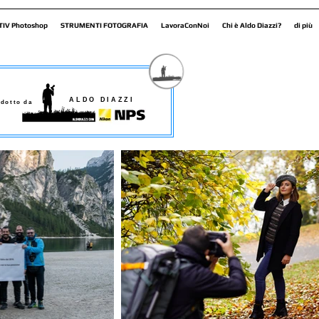
TIV Photoshop
STRUMENTI FOTOGRAFIA
LavoraConNoi
Chi è Aldo Diazzi?
di più
ALDO DIAZZI
dotto da