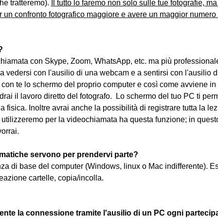
he tratteremo). 
Il tutto lo faremo non solo sulle tue fotografie, ma s
r un confronto fotografico maggiore e avere un maggior numero d
?
iamata con Skype, Zoom, WhatsApp, etc. ma più professionale
 a vedersi con l'ausilio di una webcam e a sentirsi con l'ausilio di
con te lo schermo del proprio computer e così come avviene in 
rai il lavoro diretto del fotografo.  Lo schermo del tuo PC ti per
a fisica. Inoltre avrai anche la possibilità di registrare tutta la 
tilizzeremo per la videochiamata ha questa funzione; in questo
vorrai.
matiche servono per prendervi parte?
nza di base del computer (Windows, linux o Mac indifferente). E
eazione cartelle, copia/incolla.
nte la connessione tramite l'ausilio di un PC ogni partecip