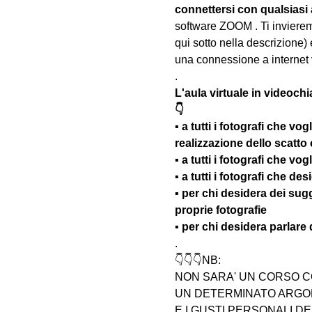
connettersi con qualsiasi
software ZOOM . Ti invieremo
qui sotto nella descrizione) 
una connessione a internet 
.
L'aula virtuale in videochi
👇
▪️ a tutti i fotografi che vo
realizzazione dello scatto
▪️ a tutti i fotografi che v
▪️ a tutti i fotografi che d
▪️ per chi desidera dei su
proprie fotografie
▪️ per chi desidera parlare
.
👇👇👇NB:
NON SARA' UN CORSO C
UN DETERMINATO ARGOM
E I GUSTI PERSONALI D