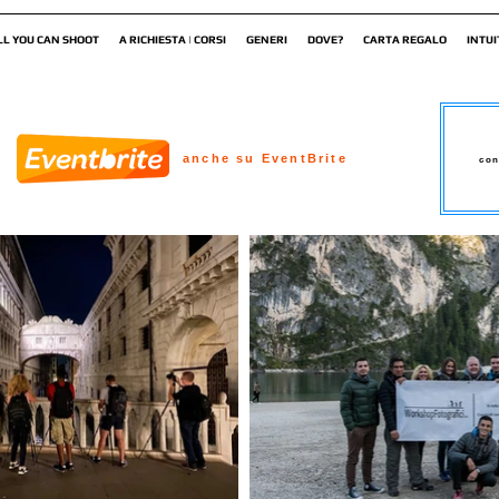
LL YOU CAN SHOOT
A RICHIESTA | CORSI
GENERI
DOVE?
CARTA REGALO
INTUI
anche su EventBrite
con