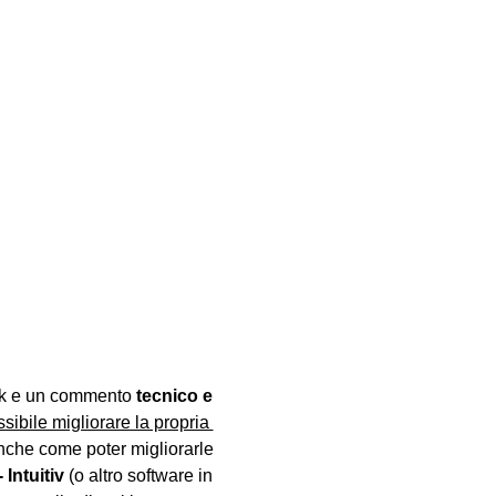
ck e un commento 
tecnico e 
sibile migliorare la propria 
anche come poter migliorarle 
Intuitiv
 (o altro software in 