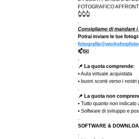
FOTOGRAFICO AFFRONTA
👆👆👆
.
Consigliamo di mandare i 
Potrai inviare le tue fotog
fotografie@workshopfotog
📫✉️
.
📌 La quota comprende:
▪️ Aula virtuale acquistata
▪️ buoni sconti verso i nost
.
📌 La quota non compren
▪️ Tutto quanto non indicato
▪️ Software di sviluppo e po
.
SOFTWARE & DOWNLOAD
.