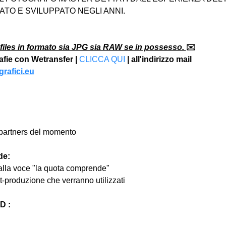
TO E SVILUPPATO NEGLI ANNI.
files in formato sia JPG sia RAW se in possesso. 
✉️
rafie con Wetransfer | 
CLICCA QUI
 | all'indirizzo mail 
rafici.eu
ri partners del momento
de:
 alla voce "la quota comprende"
st-produzione che verranno utilizzati
 :