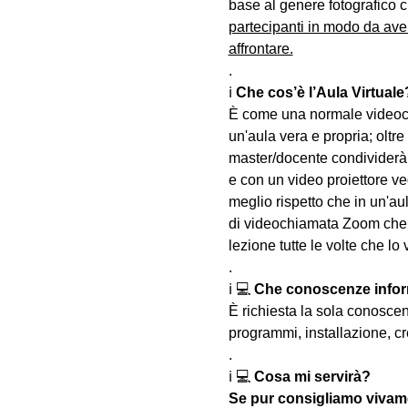
base al genere fotografico c
partecipanti in modo da ave
affrontare.
.
ℹ 
Che cos’è l’Aula Virtuale
È come una normale videoch
un'aula vera e propria; oltre
master/docente condividerà 
e con un video proiettore ved
meglio rispetto che in un'aul
di videochiamata Zoom che u
lezione tutte le volte che lo 
.
ℹ 💻 
Che conoscenze infor
È richiesta la sola conosce
programmi, installazione, cr
.
ℹ 💻 
Cosa mi servirà?
Se pur consigliamo vivame