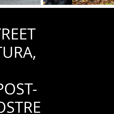
TREET
TURA,
POST-
OSTRE