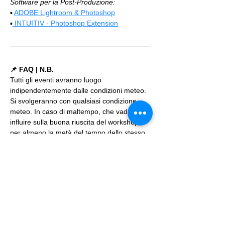
Software per la Post-Produzione:
▪️ 
ADOBE Lightroom & Photoshop
▪️
 INTUITIV - Photoshop Extension
📌 FAQ | N.B.
Tutti gli eventi avranno luogo 
indipendentemente dalle condizioni meteo. 
Si svolgeranno con qualsiasi condizione 
meteo. In caso di maltempo, che vada a 
influire sulla buona riuscita del workshop 
per almeno la metà del tempo dello stesso, 
l'organizzazzione rilascerà dei voucher 
della metà o intero valore dell'iscrizione, 
come indicato più dettagliatamente nella 
sezione FAQ. Iscrivendosi agli eventi si 
accettano i termini per prendervi parte 
riportati nella Policy. Accedi alla sezione 
FAQ & POLICY per approfondire 
https://www.workshopfotografici.eu/faq