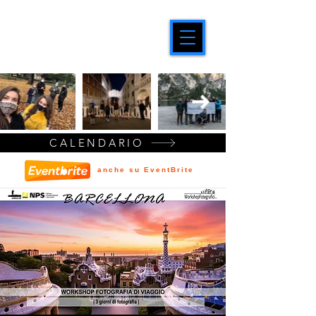
CALENDARIO
anche su EventBrite