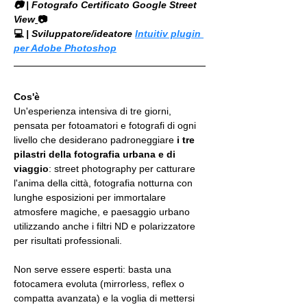
📷 | Fotografo Certificato Google Street 
View
📷
💻
 | Sviluppatore/ideatore 
Intuitiv plugin 
per Adobe Photoshop
Cos'è 
Un'esperienza intensiva di tre giorni, 
pensata per fotoamatori e fotografi di ogni 
livello che desiderano padroneggiare 
i tre 
pilastri della fotografia urbana e di 
viaggio
: street photography per catturare 
l'anima della città, fotografia notturna con 
lunghe esposizioni per immortalare 
atmosfere magiche, e paesaggio urbano 
utilizzando anche i filtri ND e polarizzatore 
per risultati professionali. 
Non serve essere esperti: basta una 
fotocamera evoluta (mirrorless, reflex o 
compatta avanzata) e la voglia di mettersi 