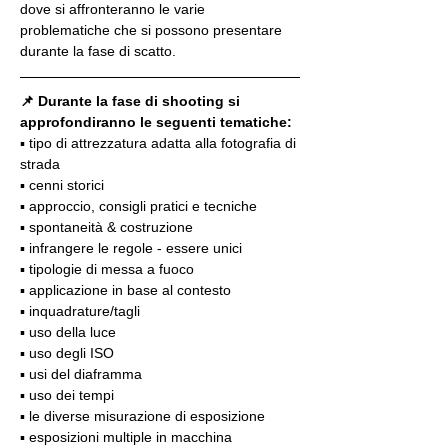
dove si affronteranno le varie 
problematiche che si possono presentare 
durante la fase di scatto.
📌 Durante la fase di shooting si 
approfondiranno le seguenti tematiche:
▪️ tipo di attrezzatura adatta alla fotografia di 
strada
▪️ cenni storici
▪️ approccio, consigli pratici e tecniche
▪️ spontaneità & costruzione
▪️ infrangere le regole - essere unici
▪️ tipologie di messa a fuoco
▪️ applicazione in base al contesto
▪️ inquadrature/tagli
▪️ uso della luce
▪️ uso degli ISO
▪️ usi del diaframma
▪️ uso dei tempi
▪️ le diverse misurazione di esposizione
▪️ esposizioni multiple in macchina