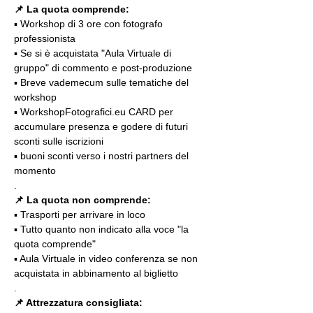
📌 La quota comprende:
▪️ Workshop di 3 ore con fotografo 
professionista
▪️ Se si è acquistata "Aula Virtuale di 
gruppo" di commento e post-produzione
▪️ Breve vademecum sulle tematiche del 
workshop
▪️ WorkshopFotografici.eu CARD per 
accumulare presenza e godere di futuri 
sconti sulle iscrizioni
▪️ buoni sconti verso i nostri partners del 
momento
.
📌 La quota non comprende:
▪️ Trasporti per arrivare in loco
▪️ Tutto quanto non indicato alla voce "la 
quota comprende"
▪️ Aula Virtuale in video conferenza se non 
acquistata in abbinamento al biglietto
.
📌 Attrezzatura consigliata: