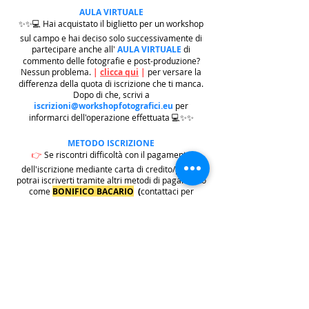
AULA VIRTUALE
✨✨💻 Hai acquistato il biglietto per un workshop
sul campo e hai deciso solo successivamente di
partecipare anche all'
AULA VIRTUALE
di
commento delle fotografie e post-produzione?
Nessun problema.
|
clicca qui
|
per versare la
differenza della quota di iscrizione che ti manca.
Dopo di che, scrivi a
iscrizioni@workshopfotografici.eu
per
informarci dell'operazione effettuata 💻✨✨
METODO ISCRIZIONE
👉
Se riscontri difficoltà con il pagamento
dell'iscrizione mediante carta di credito/paypal
potrai iscriverti tramite altri metodi di pagamento
come
BONIFICO BACARIO
(
contattaci per
ricevere gli estremi bancari)
o REVOLUT
|
CLICCA
QUI
| ricordati in questo caso di contattarci in
seguito per lasciarci i tuoi recapiti per mandarti le
informazioni e il biglietto dell'evento e di
contattarci per e-mail per indicarci i tuoi dati
personali per l'emissione della regolare fattura
(nome cognome, indirizzo di residenza con cap e
codice fiscale).
.