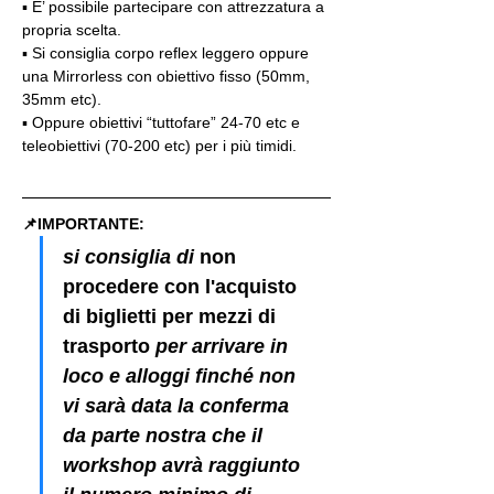
▪️ E’ possibile partecipare con attrezzatura a 
propria scelta.
▪️ Si consiglia corpo reflex leggero oppure 
una Mirrorless con obiettivo fisso (50mm, 
35mm etc).
▪️ Oppure obiettivi “tuttofare” 24-70 etc e 
teleobiettivi (70-200 etc) per i più timidi.
📌IMPORTANTE: 
si consiglia di 
non 
procedere con l'acquisto 
di biglietti per mezzi di 
trasporto
 per arrivare in 
loco e alloggi finché non 
vi sarà data la conferma 
da parte nostra che il 
workshop avrà raggiunto 