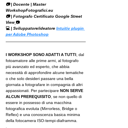
​📷 | Docente | Master 
WorkshopFotografici.eu
📷 | Fotografo Certificato Google Street 
View
📷
💻
 | Sviluppatore/ideatore 
Intuitiv plugin 
per Adobe Photoshop
I WORKSHOP SONO ADATTI A TUTTI
, dal 
fotoamatore alle prime armi, al fotografo 
più avanzato ed esperto, che abbia 
necessità di approfondire alcune tematiche 
o che solo desideri passare una bella 
giornata a fotografare in compagnia di altri 
appassionati. Per partecipare 
NON SERVE 
ALCUN PREREQUISITO
, se non quello di 
essere in possesso di una macchina 
fotografica evoluta (Mirrorless, Bridge o 
Reflex) e una conoscenza basica minima 
della fotocamera ISO-tempi-diaframma.
.