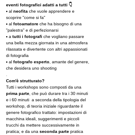
eventi fotografici adatti a tutti 👇
▪️ al 
neofita
 che vuole apprendere e 
scoprire "come si fa"
▪️ al 
fotoamatore
 che ha bisogno di una 
"palestra" e di perfezionarsi
▪️ a 
tutti i fotografi
 che vogliano passare 
una bella mezza giornata in una atmosfera 
rilassata e divertente con altri appassionati 
di fotografia
▪️ al 
fotografo esperto
, amante del genere, 
che desidera uno shooting
.
Com'è strutturato?
Tutti i workshops sono composti da una 
prima parte
, che può durare tra i 30 minuti 
e i 60 minuti  a seconda della tipologia del 
workshop, di teoria iniziale riguardante il 
genere fotografico trattato: impostazioni di 
macchina ideali, suggerimenti e piccoli 
trucchi da mettere successivamente in 
pratica; e da una 
seconda parte
 pratica 