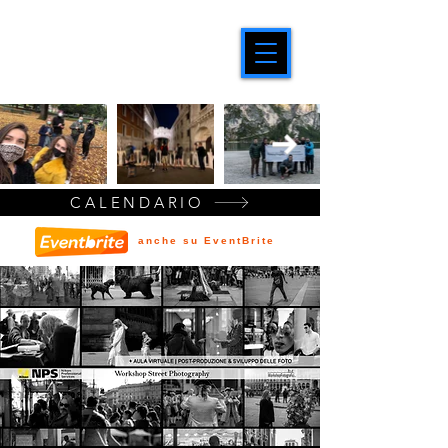
CALENDARIO
anche su EventBrite