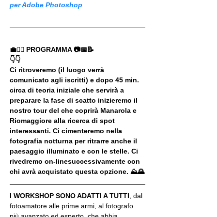
per Adobe Photoshop
💼🚶‍♂️ PROGRAMMA 📷📅📝
👇👇
Ci ritroveremo (il luogo verrà 
comunicato agli iscritti) e dopo 45 min. 
circa di teoria iniziale che servirà a 
preparare la fase di scatto inizieremo il 
nostro tour del che coprirà Manarola e 
Riomaggiore alla ricerca di spot 
interessanti. Ci cimenteremo nella 
fotografia notturna per ritrarre anche il 
paesaggio illuminato e con le stelle. Ci 
rivedremo on-linesuccessivamente con 
chi avrà acquistato questa opzione. ⛰🌄
I WORKSHOP SONO ADATTI A TUTTI
, dal 
fotoamatore alle prime armi, al fotografo 
più avanzato ed esperto, che abbia 