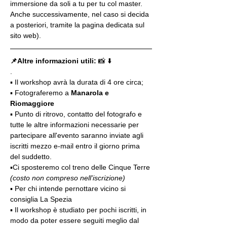
immersione da soli a tu per tu col master. 
Anche successivamente, nel caso si decida 
a posteriori, tramite la pagina dedicata sul 
sito web).
📌Altre informazioni utili: 
📸 ⬇️
.
▪️ Il workshop avrà la durata di 4 ore circa; 
▪️ Fotograferemo a 
Manarola e 
Riomaggiore
▪️ Punto di ritrovo, contatto del fotografo e 
tutte le altre informazioni necessarie per 
partecipare all'evento saranno inviate agli 
iscritti mezzo e-mail entro il giorno prima 
del suddetto.
▪️Ci sposteremo col treno delle Cinque Terre 
(costo non compreso nell'iscrizione)
▪️ Per chi intende pernottare vicino si 
consiglia La Spezia
▪️ Il workshop è studiato per pochi iscritti, in 
modo da poter essere seguiti meglio dal 