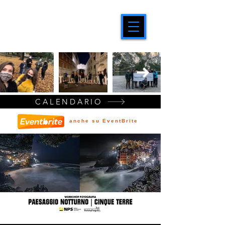
CALENDARIO
anche su EventBrite