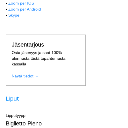
▪️ 
Zoom per IOS
▪️ 
Zoom per Android
▪️ 
Skype
Jäsentarjous
Osta jäsenyys ja saat 100%
alennusta tästä tapahtumasta
kassalla
Näytä tiedot
Liput
Lipputyyppi
Biglietto Pieno