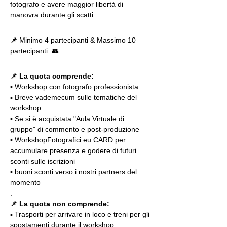
fotografo e avere maggior libertà di 
manovra durante gli scatti.
📌
 Minimo 4 partecipanti & Massimo 10 
partecipanti  👥
📌 La quota comprende:
▪️ Workshop con fotografo professionista
▪️ Breve vademecum sulle tematiche del 
workshop
▪️ Se si è acquistata "Aula Virtuale di 
gruppo" di commento e post-produzione
▪️ WorkshopFotografici.eu CARD per 
accumulare presenza e godere di futuri 
sconti sulle iscrizioni
▪️ buoni sconti verso i nostri partners del 
momento
.
📌 La quota non comprende:
▪️ Trasporti per arrivare in loco e treni per gli 
spostamenti durante il workshop