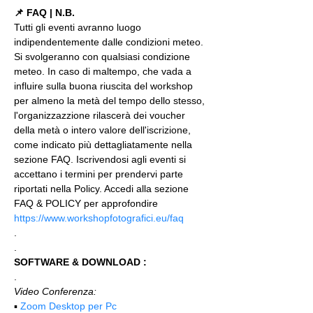
📌 FAQ | N.B.
Tutti gli eventi avranno luogo 
indipendentemente dalle condizioni meteo. 
Si svolgeranno con qualsiasi condizione 
meteo. In caso di maltempo, che vada a 
influire sulla buona riuscita del workshop 
per almeno la metà del tempo dello stesso, 
l'organizzazzione rilascerà dei voucher 
della metà o intero valore dell'iscrizione, 
come indicato più dettagliatamente nella 
sezione FAQ. Iscrivendosi agli eventi si 
accettano i termini per prendervi parte 
riportati nella Policy. Accedi alla sezione 
FAQ & POLICY per approfondire 
https://www.workshopfotografici.eu/faq
.
.
SOFTWARE & DOWNLOAD :
.
Video Conferenza:
▪️ 
Zoom Desktop per Pc