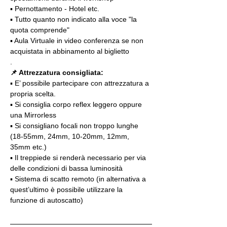
▪️ Pernottamento - Hotel etc.
▪️ Tutto quanto non indicato alla voce "la 
quota comprende"
▪️ Aula Virtuale in video conferenza se non 
acquistata in abbinamento al biglietto
.
📌 Attrezzatura consigliata:
▪️ E’ possibile partecipare con attrezzatura a 
propria scelta.
▪️ Si consiglia corpo reflex leggero oppure 
una Mirrorless
▪️ Si consigliano focali non troppo lunghe 
(18-55mm, 24mm, 10-20mm, 12mm, 
35mm etc.)
▪️ Il treppiede si renderà necessario per via 
delle condizioni di bassa luminosità
▪️ Sistema di scatto remoto (in alternativa a 
quest’ultimo è possibile utilizzare la 
funzione di autoscatto)