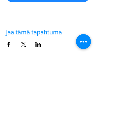
Jaa tämä tapahtuma
AULA VIRTUALE
✨✨💻 Hai acquistato il biglietto per un workshop
sul campo e hai deciso solo successivamente di
partecipare anche all'
AULA VIRTUALE
di
commento delle fotografie e post-produzione?
Nessun problema.
|
clicca qui
|
per versare la
differenza della quota di iscrizione che ti manca.
Dopo di che, scrivi a
iscrizioni@workshopfotografici.eu
per
informarci dell'operazione effettuata 💻✨✨
METODO ISCRIZIONE
👉
Se riscontri difficoltà con il pagamento