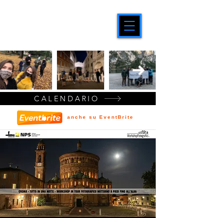
CALENDARIO
anche su EventBrite