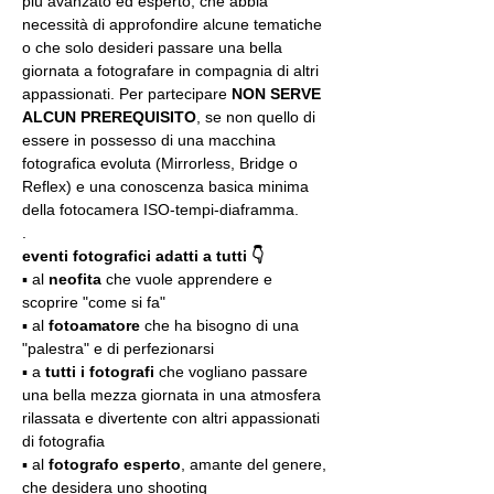
più avanzato ed esperto, che abbia 
necessità di approfondire alcune tematiche 
o che solo desideri passare una bella 
giornata a fotografare in compagnia di altri 
appassionati. Per partecipare 
NON SERVE 
ALCUN PREREQUISITO
, se non quello di 
essere in possesso di una macchina 
fotografica evoluta (Mirrorless, Bridge o 
Reflex) e una conoscenza basica minima 
della fotocamera ISO-tempi-diaframma.
.
eventi fotografici adatti a tutti 👇
▪️ al 
neofita
 che vuole apprendere e 
scoprire "come si fa"
▪️ al 
fotoamatore
 che ha bisogno di una 
"palestra" e di perfezionarsi
▪️ a 
tutti i fotografi
 che vogliano passare 
una bella mezza giornata in una atmosfera 
rilassata e divertente con altri appassionati 
di fotografia
▪️ al 
fotografo esperto
, amante del genere, 
che desidera uno shooting