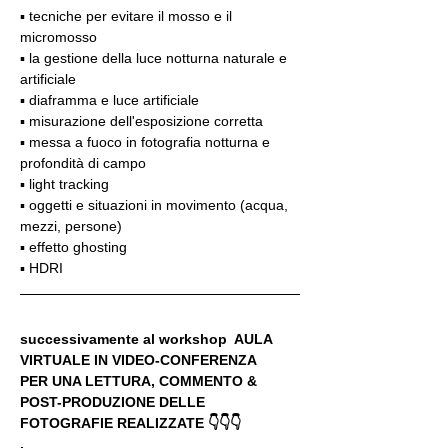
▪️ tecniche per evitare il mosso e il 
micromosso
▪️ la gestione della luce notturna naturale e 
artificiale
▪️ diaframma e luce artificiale
▪️ misurazione dell'esposizione corretta
▪️ messa a fuoco in fotografia notturna e 
profondità di campo
▪️ light tracking
▪️ oggetti e situazioni in movimento (acqua, 
mezzi, persone)
▪️ effetto ghosting
▪️ HDRI
successivamente al workshop  AULA 
VIRTUALE IN VIDEO-CONFERENZA
PER UNA LETTURA, COMMENTO & 
POST-PRODUZIONE DELLE 
FOTOGRAFIE REALIZZATE 👇👇👇
.