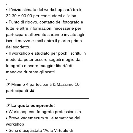
.
▪️ L'inizio stimato del workshop sarà tra le 
22.30 e 00.00 per concludersi all'alba
▪️ Punto di ritrovo, contatto del fotografo e 
tutte le altre informazioni necessarie per 
partecipare all'evento saranno inviate agli 
iscritti mezzo e-mail entro il giorno prima 
del suddetto.
▪️ Il workshop è studiato per pochi iscritti, in 
modo da poter essere seguiti meglio dal 
fotografo e avere maggior libertà di 
manovra durante gli scatti.
.
📌
 Minimo 4 partecipanti & Massimo 10 
partecipanti  👥
📌 La quota comprende:
▪️ Workshop con fotografo professionista
▪️ Breve vademecum sulle tematiche del 
workshop
▪️ Se si è acquistata "Aula Virtuale di 