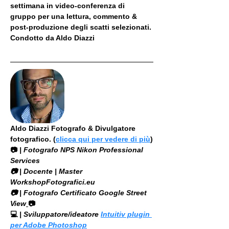
settimana in video-conferenza di 
gruppo per una lettura, commento & 
post-produzione degli scatti selezionati. 
Condotto da Aldo Diazzi
Aldo Diazzi Fotografo & Divulgatore 
fotografico. (
clicca qui per vedere di più
)
📷
 | Fotografo NPS Nikon Professional 
Services
​📷 | Docente | Master 
WorkshopFotografici.eu
📷 | Fotografo Certificato Google Street 
View
📷
💻
 | Sviluppatore/ideatore 
Intuitiv plugin 
per Adobe Photoshop