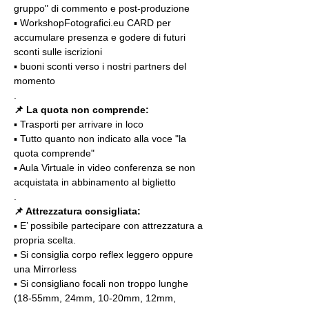
gruppo" di commento e post-produzione
▪️ WorkshopFotografici.eu CARD per 
accumulare presenza e godere di futuri 
sconti sulle iscrizioni
▪️ buoni sconti verso i nostri partners del 
momento
.
📌 La quota non comprende:
▪️ Trasporti per arrivare in loco
▪️ Tutto quanto non indicato alla voce "la 
quota comprende"
▪️ Aula Virtuale in video conferenza se non 
acquistata in abbinamento al biglietto
.
📌 Attrezzatura consigliata:
▪️ E’ possibile partecipare con attrezzatura a 
propria scelta.
▪️ Si consiglia corpo reflex leggero oppure 
una Mirrorless
▪️ Si consigliano focali non troppo lunghe 
(18-55mm, 24mm, 10-20mm, 12mm, 