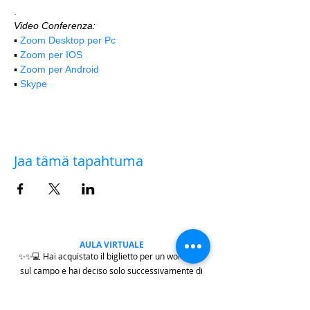
.
Video Conferenza:
▪️ 
Zoom Desktop per Pc
▪️ 
Zoom per IOS
▪️ 
Zoom per Android
▪️ 
Skype
Jaa tämä tapahtuma
AULA VIRTUALE
✨✨💻 Hai acquistato il biglietto per un workshop
sul campo e hai deciso solo successivamente di
partecipare anche all'
AULA VIRTUALE
di
commento delle fotografie e post-produzione?
Nessun problema.
|
clicca qui
|
per versare la