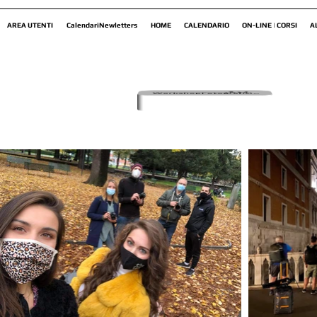
AREA UTENTI
CalendariNewletters
HOME
CALENDARIO
ON-LINE | CORSI
A