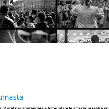
tumasta
(3 ore) per apprendere e fotografare le situazioni reali e sp