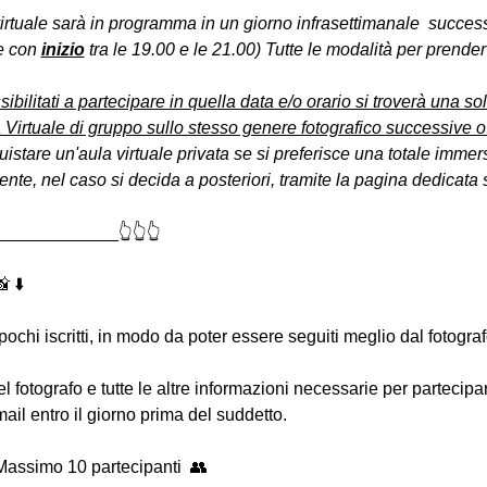
virtuale sarà in programma in un giorno infrasettimanale  succes
e con 
inizio
 tra le 19.00 e le 21.00) Tutte le modalità per prender
sibilitati a partecipare in quella data e/o orario si troverà una s
 Virtuale di gruppo sullo stesso genere fotografico successive o
uistare un'aula virtuale privata se si preferisce una totale immers
e, nel caso si decida a posteriori, tramite la pagina dedicata s
____________👆👆👆
 ⬇️
 pochi iscritti, in modo da poter essere seguiti meglio dal fotogra
 del fotografo e tutte le altre informazioni necessarie per partecip
-mail entro il giorno prima del suddetto.
Massimo 10 partecipanti  👥