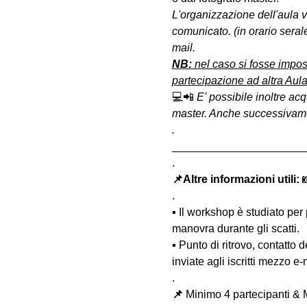
L'organizzazione dell'aula 
comunicato. (in orario seral
mail.
NB:
 nel caso si fosse impos
partecipazione ad altra Aula
💻📲 
E' possibile inoltre acq
master. Anche successivament
.
______________________
.
📌Altre informazioni utili: 

.
▪️ Il workshop è studiato per
manovra durante gli scatti.
▪️ Punto di ritrovo, contatto
inviate agli iscritti mezzo e
.
📌
 Minimo 4 partecipanti & 