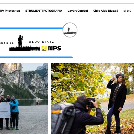
TIV Photoshop
STRUMENTI FOTOGRAFIA
LavoraConNoi
Chi è Aldo Diazzi?
di più
ALDO DIAZZI
dotto da