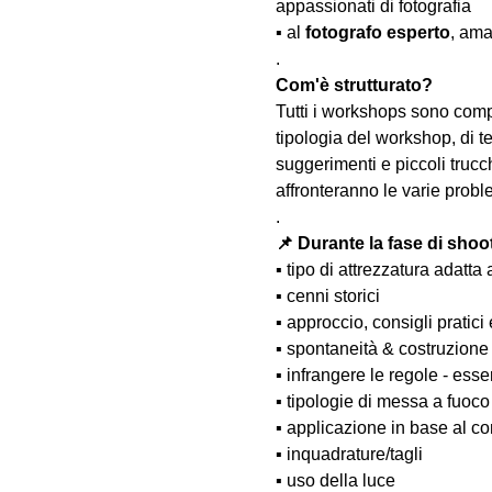
appassionati di fotografia
▪️ al 
fotografo esperto
, ama
.
Com'è strutturato?
Tutti i workshops sono comp
tipologia del workshop, di te
suggerimenti e piccoli trucc
affronteranno le varie probl
.
📌 Durante la fase di shoo
▪️ tipo di attrezzatura adatta 
▪️ cenni storici
▪️ approccio, consigli pratici
▪️ spontaneità & costruzione
▪️ infrangere le regole - esse
▪️ tipologie di messa a fuoco
▪️ applicazione in base al co
▪️ inquadrature/tagli
▪️ uso della luce