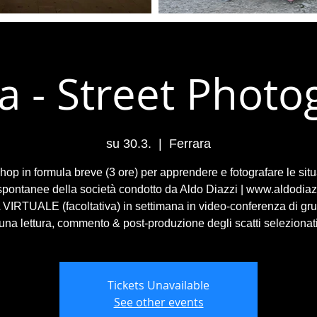
a - Street Phot
su 30.3.
  |  
Ferrara
op in formula breve (3 ore) per apprendere e fotografare le situ
 spontanee della società condotto da Aldo Diazzi | www.aldodiaz
VIRTUALE (facoltativa) in settimana in video-conferenza di gr
una lettura, commento & post-produzione degli scatti selezionat
Tickets Unavailable
See other events