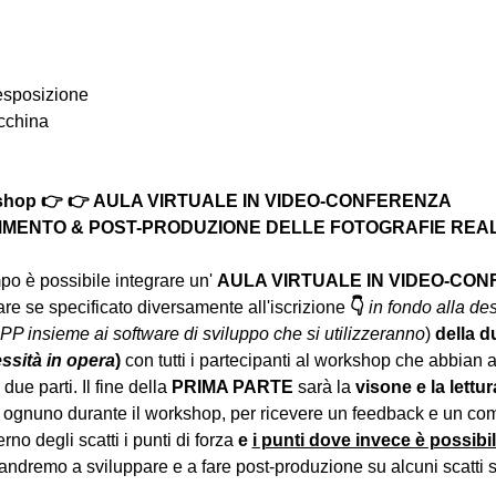
 esposizione
acchina
rkshop 👉 👉 AULA VIRTUALE IN VIDEO-CONFERENZA
MENTO & POST-PRODUZIONE DELLE FOTOGRAFIE REALIZ
o è possibile integrare un' 
AULA VIRTUALE IN VIDEO-CO
e se specificato diversamente all'iscrizione 
👇
in fondo alla des
PP insieme ai software di sviluppo che si utilizzeranno
) 
della d
essità in opera
) 
con tutti i partecipanti al workshop che abbian 
due parti. Il fine della 
PRIMA PARTE 
sarà la 
visone e la lettur
 ognuno durante il workshop, per ricevere un feedback e un com
erno degli scatti i punti di forza 
e 
i punti dove invece è possibi
andremo a sviluppare e a fare post-produzione su alcuni scatti se