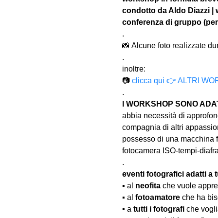
condotto da Aldo Diazzi |
conferenza di gruppo (per
.
📸 Alcune foto realizzate dura
.
inoltre:
📷 
clicca qui 👉 ALTR
.
I WORKSHOP SONO ADATT
abbia necessità di approfond
compagnia di altri appassion
possesso di una macchina fo
fotocamera ISO-tempi-diaf
.
eventi fotografici adatti a tu
▪️ al 
neofita
 che vuole appre
▪️ al 
fotoamatore
 che ha bis
▪️ a 
tutti i fotografi
 che vogl