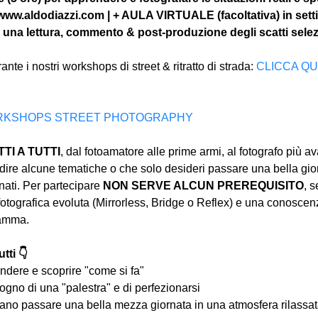
 www.aldodiazzi.com | + AULA VIRTUALE (facoltativa) in sett
 una lettura, commento & post-produzione degli scatti selez
nte i nostri workshops di street & ritratto di strada: 
CLICCA QU
I WORKSHOPS STREET PHOTOGRAPHY
I A TUTTI
, dal fotoamatore alle prime armi, al fotografo più a
ire alcune tematiche o che solo desideri passare una bella gior
ati. Per partecipare 
NON SERVE ALCUN PREREQUISITO
, s
tografica evoluta (Mirrorless, Bridge o Reflex) e una conoscen
ramma.
tti 👇
ndere e scoprire "come si fa"
ogno di una "palestra" e di perfezionarsi
iano passare una bella mezza giornata in una atmosfera rilassata 