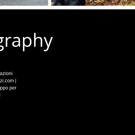
ography
azioni
zi.com |
uppo per
i