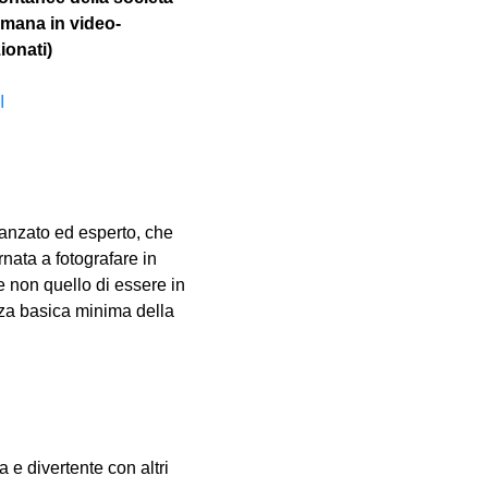
imana in video-
ionati)
I
vanzato ed esperto, che 
nata a fotografare in 
e non quello di essere in 
za basica minima della 
e divertente con altri 