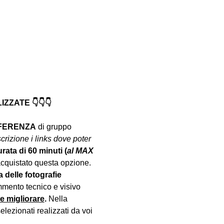
ZATE 👇👇👇
NFERENZA
 di gruppo 
crizione i links dove poter 
urata di 60 minuti (
al MAX 
acquistato questa opzione.
a delle fotografie 
mento tecnico e visivo 
le migliorare
. 
Nella 
lezionati realizzati da voi 