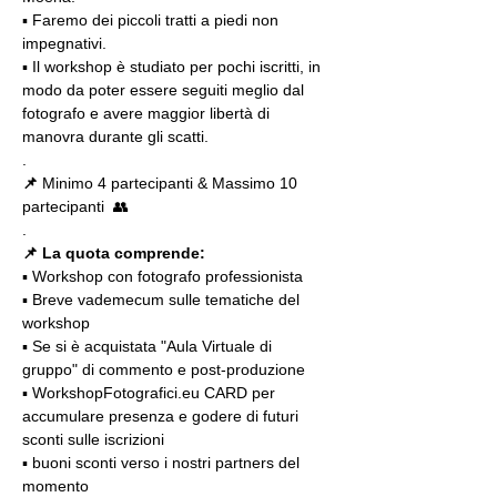
▪ Faremo dei piccoli tratti a piedi non 
impegnativi.
▪️ Il workshop è studiato per pochi iscritti, in 
modo da poter essere seguiti meglio dal 
fotografo e avere maggior libertà di 
manovra durante gli scatti.
.
📌
 Minimo 4 partecipanti & Massimo 10 
partecipanti  👥
.
📌 La quota comprende:
▪️ Workshop con fotografo professionista
▪️ Breve vademecum sulle tematiche del 
workshop
▪️ Se si è acquistata "Aula Virtuale di 
gruppo" di commento e post-produzione
▪️ WorkshopFotografici.eu CARD per 
accumulare presenza e godere di futuri 
sconti sulle iscrizioni
▪️ buoni sconti verso i nostri partners del 
momento