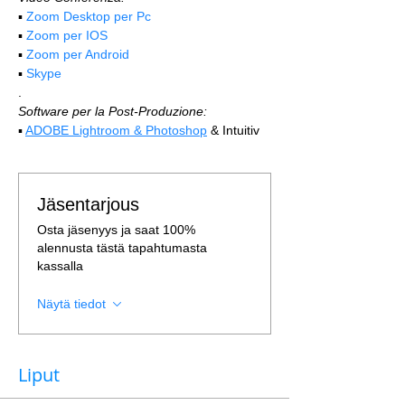
▪️ 
Zoom Desktop per Pc
▪️ 
Zoom per IOS
▪️ 
Zoom per Android
▪️ 
Skype
.
Software per la Post-Produzione:
▪️ 
ADOBE Lightroom & Photoshop
 & Intuitiv
Jäsentarjous
Osta jäsenyys ja saat 100%
alennusta tästä tapahtumasta
kassalla
Näytä tiedot
Liput