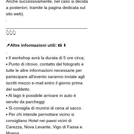
Anche successivamente, nel caso si decida 
a posteriori, tramite la pagina dedicata sul 
sito web).
.
__________________________________
👆👆👆
.
📌Altre informazioni utili: 
📸 ⬇️
.
▪️ Il workshop avrà la durata di 5 ore circa; 
▪️ Punto di ritrovo, contatto del fotografo e 
tutte le altre informazioni necessarie per 
partecipare all'evento saranno inviate agli 
iscritti mezzo e-mail entro il giorno prima 
del suddetto.
▪️ Al lago è possibile arrivare in auto è 
servito da parcheggi
▪️ Si consiglia di munirsi di cena al sacco.
▪️ Per chi intende pernottare vicino si 
consigliano Hotel nei paesi vicini di 
Carezza, Nova Levante, Vigo di Fassa e 
Moena.