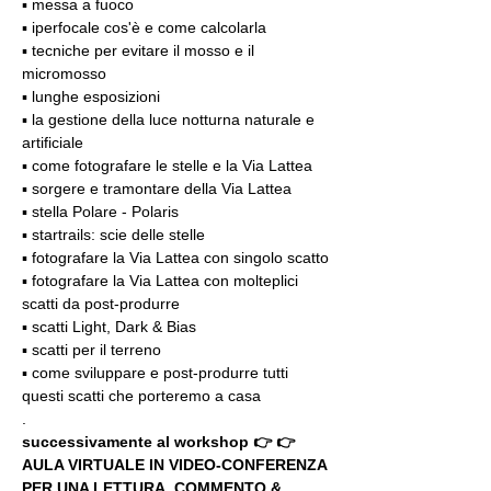
▪️ messa a fuoco
▪️ iperfocale cos'è e come calcolarla
▪️ tecniche per evitare il mosso e il 
micromosso
▪️ lunghe esposizioni
▪️ la gestione della luce notturna naturale e 
artificiale
▪️ come fotografare le stelle e la Via Lattea
▪️ sorgere e tramontare della Via Lattea
▪️ stella Polare - Polaris
▪️ startrails: scie delle stelle
▪️ fotografare la Via Lattea con singolo scatto
▪️ fotografare la Via Lattea con molteplici 
scatti da post-produrre
▪️ scatti Light, Dark & Bias
▪️ scatti per il terreno
▪️ come sviluppare e post-produrre tutti 
questi scatti che porteremo a casa
.
successivamente al workshop 👉 👉 
AULA VIRTUALE IN VIDEO-CONFERENZA
PER UNA LETTURA, COMMENTO & 