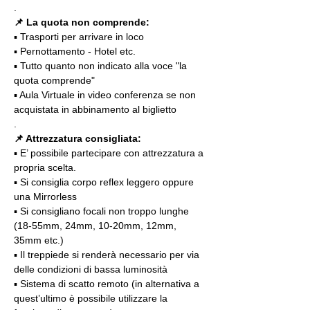
.
📌 La quota non comprende:
▪️ Trasporti per arrivare in loco
▪️ Pernottamento - Hotel etc.
▪️ Tutto quanto non indicato alla voce "la 
quota comprende"
▪️ Aula Virtuale in video conferenza se non 
acquistata in abbinamento al biglietto
.
📌 Attrezzatura consigliata:
▪️ E’ possibile partecipare con attrezzatura a 
propria scelta.
▪️ Si consiglia corpo reflex leggero oppure 
una Mirrorless
▪️ Si consigliano focali non troppo lunghe 
(18-55mm, 24mm, 10-20mm, 12mm, 
35mm etc.)
▪️ Il treppiede si renderà necessario per via 
delle condizioni di bassa luminosità
▪️ Sistema di scatto remoto (in alternativa a 
quest’ultimo è possibile utilizzare la 