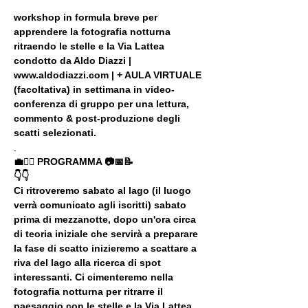
workshop in formula breve per 
apprendere la fotografia notturna 
ritraendo le stelle e la Via Lattea 
condotto da Aldo Diazzi | 
www.aldodiazzi.com | + AULA VIRTUALE 
(facoltativa) in settimana in video-
conferenza di gruppo per una lettura, 
commento & post-produzione degli 
scatti selezionati.
.
💼🚶‍♂️ PROGRAMMA 📷📅📝
👇👇
Ci ritroveremo sabato al lago (il luogo 
verrà comunicato agli iscritti) sabato 
prima di mezzanotte, dopo un'ora circa 
di teoria iniziale che servirà a preparare 
la fase di scatto inizieremo a scattare a 
riva del lago alla ricerca di spot 
interessanti. Ci cimenteremo nella 
fotografia notturna per ritrarre il 
paesaggio con le stelle e la Via Lattea. 