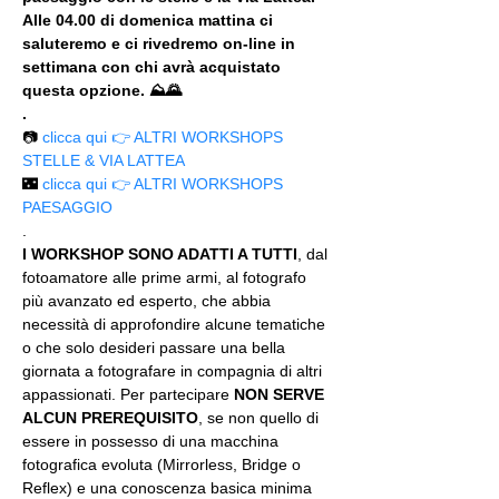
Alle 04.00 di domenica mattina ci 
saluteremo e ci rivedremo on-line in 
settimana con chi avrà acquistato 
questa opzione. ⛰🌄
.
📷 
clicca qui 👉 ALTRI WORKSHOPS 
STELLE & VIA LATTEA
🌃 
clicca qui 👉 ALTRI WORKSHOPS 
PAESAGGIO
.
I WORKSHOP SONO ADATTI A TUTTI
, dal 
fotoamatore alle prime armi, al fotografo 
più avanzato ed esperto, che abbia 
necessità di approfondire alcune tematiche 
o che solo desideri passare una bella 
giornata a fotografare in compagnia di altri 
appassionati. Per partecipare 
NON SERVE 
ALCUN PREREQUISITO
, se non quello di 
essere in possesso di una macchina 
fotografica evoluta (Mirrorless, Bridge o 
Reflex) e una conoscenza basica minima 