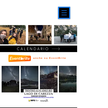
CALENDARIO
anche su EventBrite