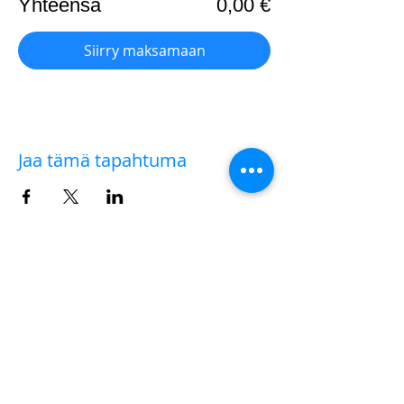
Yhteensä
0,00 €
Siirry maksamaan
Jaa tämä tapahtuma
AULA VIRTUALE
✨✨💻 Hai acquistato il biglietto per un workshop
sul campo e hai deciso solo successivamente di
partecipare anche all'
AULA VIRTUALE
di
commento delle fotografie e post-produzione?
Nessun problema.
|
clicca qui
|
per versare la
differenza della quota di iscrizione che ti manca.
Dopo di che, scrivi a
iscrizioni@workshopfotografici.eu
per