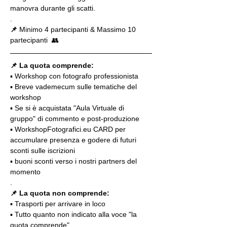
manovra durante gli scatti.
.
📌
 Minimo 4 partecipanti & Massimo 10 
partecipanti  👥
📌 La quota comprende:
▪️ Workshop con fotografo professionista
▪️ Breve vademecum sulle tematiche del 
workshop
▪️ Se si è acquistata "Aula Virtuale di 
gruppo" di commento e post-produzione
▪️ WorkshopFotografici.eu CARD per 
accumulare presenza e godere di futuri 
sconti sulle iscrizioni
▪️ buoni sconti verso i nostri partners del 
momento
.
📌 La quota non comprende:
▪️ Trasporti per arrivare in loco
▪️ Tutto quanto non indicato alla voce "la 
quota comprende"