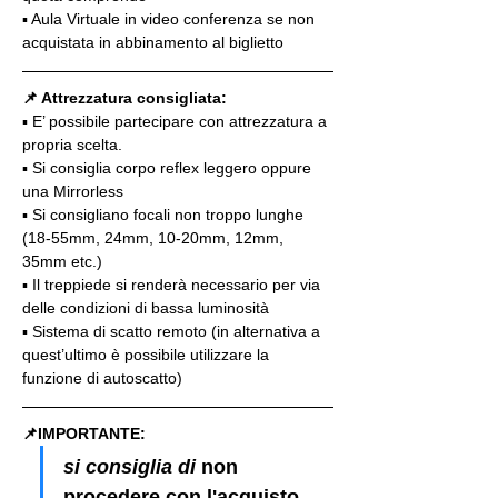
▪️ Aula Virtuale in video conferenza se non 
acquistata in abbinamento al biglietto
📌 Attrezzatura consigliata:
▪️ E’ possibile partecipare con attrezzatura a 
propria scelta.
▪️ Si consiglia corpo reflex leggero oppure 
una Mirrorless
▪️ Si consigliano focali non troppo lunghe 
(18-55mm, 24mm, 10-20mm, 12mm, 
35mm etc.)
▪️ Il treppiede si renderà necessario per via 
delle condizioni di bassa luminosità
▪️ Sistema di scatto remoto (in alternativa a 
quest’ultimo è possibile utilizzare la 
funzione di autoscatto)
📌IMPORTANTE: 
si consiglia di 
non 
procedere con l'acquisto 