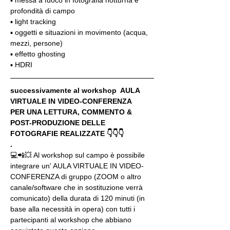
profondità di campo
▪️ light tracking
▪️ oggetti e situazioni in movimento (acqua, 
mezzi, persone)
▪️ effetto ghosting
▪️ HDRI
successivamente al workshop  AULA 
VIRTUALE IN VIDEO-CONFERENZA
PER UNA LETTURA, COMMENTO & 
POST-PRODUZIONE DELLE 
FOTOGRAFIE REALIZZATE 👇👇👇
.
💻📲💥 Al workshop sul campo è possibile 
integrare un' AULA VIRTUALE IN VIDEO-
CONFERENZA di gruppo (ZOOM o altro 
canale/software che in sostituzione verrà 
comunicato) della durata di 120 minuti (in 
base alla necessità in opera) con tutti i 
partecipanti al workshop che abbiano 