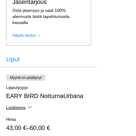
Jäsentarjous
Osta jäsenyys ja saat 100%
alennusta tästä tapahtumasta
kassalla
Näytä tiedot
Liput
Myynti on päättynyt
Lipputyyppi
EARY BIRD NotturnaUrbana
Lisätietoja
Hinta
43,00 €–60,00 €