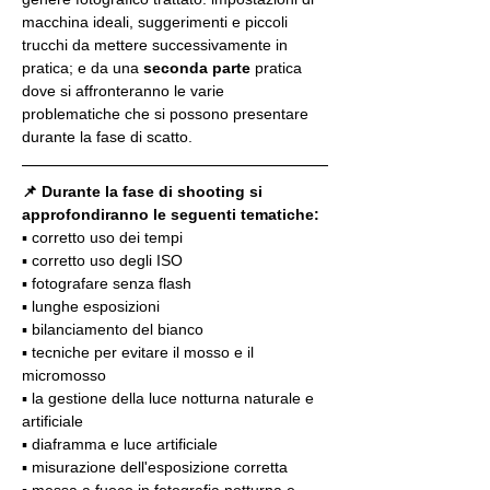
macchina ideali, suggerimenti e piccoli 
trucchi da mettere successivamente in 
pratica; e da una 
seconda parte
 pratica 
dove si affronteranno le varie 
problematiche che si possono presentare 
durante la fase di scatto.
📌 Durante la fase di shooting si 
approfondiranno le seguenti tematiche:
▪️ corretto uso dei tempi
▪️ corretto uso degli ISO
▪️ fotografare senza flash
▪️ lunghe esposizioni
▪️ bilanciamento del bianco
▪️ tecniche per evitare il mosso e il 
micromosso
▪️ la gestione della luce notturna naturale e 
artificiale
▪️ diaframma e luce artificiale
▪️ misurazione dell'esposizione corretta
▪️ messa a fuoco in fotografia notturna e 