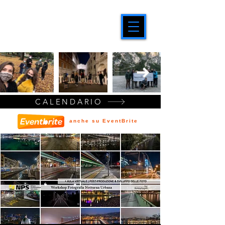
CALENDARIO
anche su EventBrite