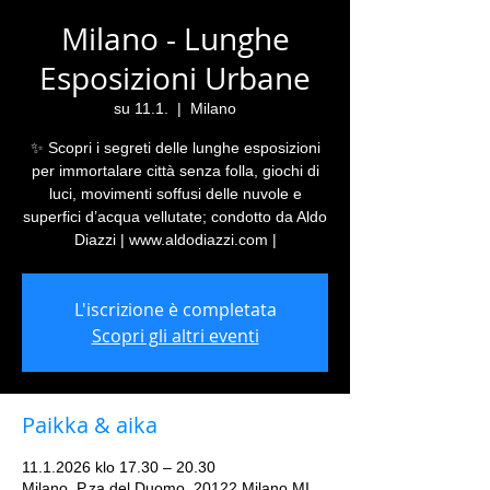
Milano - Lunghe
Esposizioni Urbane
su 11.1.
  |  
Milano
✨ Scopri i segreti delle lunghe esposizioni
per immortalare città senza folla, giochi di
luci, movimenti soffusi delle nuvole e
superfici d’acqua vellutate; condotto da Aldo
Diazzi | www.aldodiazzi.com |
L'iscrizione è completata
Scopri gli altri eventi
Paikka & aika
11.1.2026 klo 17.30 – 20.30
Milano, P.za del Duomo, 20122 Milano MI,