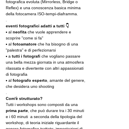
fotografica evoluta (Mirrorless, Bridge o 
Reflex) e una conoscenza basica minima 
della fotocamera ISO-tempi-diaframma.
.
eventi fotografici adatti a tutti 👇
▪️ al 
neofita
 che vuole apprendere e 
scoprire "come si fa"
▪️ al 
fotoamatore
 che ha bisogno di una 
"palestra" e di perfezionarsi
▪️ a 
tutti i fotografi
 che vogliano passare 
una bella mezza giornata in una atmosfera 
rilassata e divertente con altri appassionati 
di fotografia
▪️ al 
fotografo esperto
, amante del genere, 
che desidera uno shooting
.
Com'è strutturato?
Tutti i workshops sono composti da una 
prima parte
, che può durare tra i 30 minuti 
e i 60 minuti  a seconda della tipologia del 
workshop, di teoria iniziale riguardante il 
genere fotografico trattato: impostazioni di 