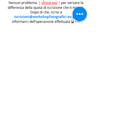
Nessun problema.
|
clicca qui
|
per versare la
differenza della quota di iscrizione che ti manca.
Dopo di che, scrivi a
iscrizioni@workshopfotografici.eu
per
informarci dell'operazione effettuata 💻✨✨
METODO ISCRIZIONE
👉
Se riscontri difficoltà con il pagamento
dell'iscrizione mediante carta di credito/paypal
potrai iscriverti tramite altri metodi di pagamento
come
BONIFICO BACARIO
(
contattaci per
ricevere gli estremi bancari)
o REVOLUT
|
CLICCA
QUI
| ricordati in questo caso di contattarci in
seguito per lasciarci i tuoi recapiti per mandarti le
informazioni e il biglietto dell'evento e di
contattarci per e-mail per indicarci i tuoi dati
personali per l'emissione della regolare fattura
(nome cognome, indirizzo di residenza con cap e
codice fiscale).
.
.
.
leggi:
info costi
: La quota di iscrizione è comprensiva di
tasse, rivalsa INPS 4% & bollo su fattura (dove
previsto) sono anche comprese nella quota le
commissioni del provider di pagamento (Stripe o