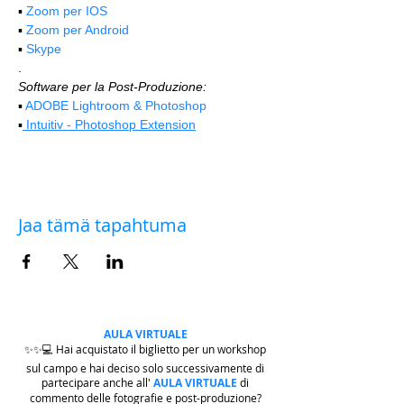
▪️ 
Zoom per IOS
▪️ 
Zoom per Android
▪️ 
Skype
.
Software per la Post-Produzione:
▪️ 
ADOBE Lightroom & Photoshop
▪️
 Intuitiv - Photoshop Extension
Jaa tämä tapahtuma
AULA VIRTUALE
✨✨💻 Hai acquistato il biglietto per un workshop
sul campo e hai deciso solo successivamente di
partecipare anche all'
AULA VIRTUALE
di
commento delle fotografie e post-produzione?