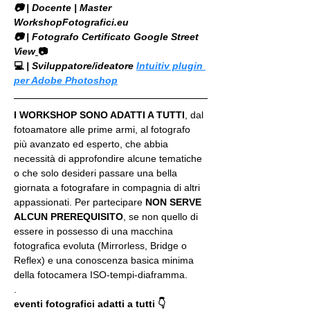
​📷 | Docente | Master 
WorkshopFotografici.eu
📷 | Fotografo Certificato Google Street 
View
📷
💻
 | Sviluppatore/ideatore 
Intuitiv plugin 
per Adobe Photoshop
I WORKSHOP SONO ADATTI A TUTTI
, dal 
fotoamatore alle prime armi, al fotografo 
più avanzato ed esperto, che abbia 
necessità di approfondire alcune tematiche 
o che solo desideri passare una bella 
giornata a fotografare in compagnia di altri 
appassionati. Per partecipare 
NON SERVE 
ALCUN PREREQUISITO
, se non quello di 
essere in possesso di una macchina 
fotografica evoluta (Mirrorless, Bridge o 
Reflex) e una conoscenza basica minima 
della fotocamera ISO-tempi-diaframma.
.
eventi fotografici adatti a tutti 👇