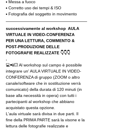
▪️ Messa a fuoco
▪️ Corretto uso dei tempi & ISO
▪️ Fotografia del soggetto in movimento
successivamente al workshop  AULA 
VIRTUALE IN VIDEO-CONFERENZA
PER UNA LETTURA, COMMENTO & 
POST-PRODUZIONE DELLE 
FOTOGRAFIE REALIZZATE 👇👇👇
.
💻📲💥 Al workshop sul campo è possibile 
integrare un' AULA VIRTUALE IN VIDEO-
CONFERENZA di gruppo (ZOOM o altro 
canale/software che in sostituzione verrà 
comunicato) della durata di 120 minuti (in 
base alla necessità in opera) con tutti i 
partecipanti al workshop che abbiano 
acquistato questa opzione.
L'aula virtuale sarà divisa in due parti. Il 
fine della PRIMA PARTE sarà la visone e la 
lettura delle fotografie realizzate e 