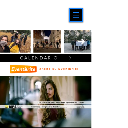
CALENDARIO
anche su EventBrite