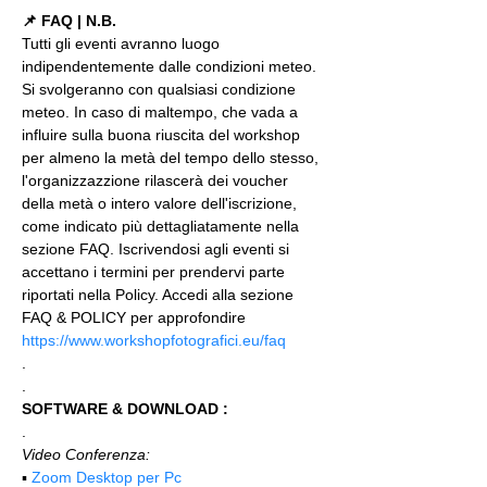
📌 FAQ | N.B.
Tutti gli eventi avranno luogo 
indipendentemente dalle condizioni meteo. 
Si svolgeranno con qualsiasi condizione 
meteo. In caso di maltempo, che vada a 
influire sulla buona riuscita del workshop 
per almeno la metà del tempo dello stesso, 
l'organizzazzione rilascerà dei voucher 
della metà o intero valore dell'iscrizione, 
come indicato più dettagliatamente nella 
sezione FAQ. Iscrivendosi agli eventi si 
accettano i termini per prendervi parte 
riportati nella Policy. Accedi alla sezione 
FAQ & POLICY per approfondire 
https://www.workshopfotografici.eu/faq
.
.
SOFTWARE & DOWNLOAD :
.
Video Conferenza:
▪️ 
Zoom Desktop per Pc