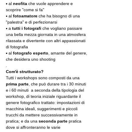
▪️ al 
neofita
 che vuole apprendere e 
scoprire "come si fa"
▪️ al 
fotoamatore
 che ha bisogno di una 
"palestra" e di perfezionarsi
▪️ a 
tutti i fotografi
 che vogliano passare 
una bella mezza giornata in una atmosfera 
rilassata e divertente con altri appassionati 
di fotografia
▪️ al 
fotografo esperto
, amante del genere, 
che desidera uno shooting
.
Com'è strutturato?
Tutti i workshops sono composti da una 
prima parte
, che può durare tra i 30 minuti 
e i 60 minuti  a seconda della tipologia del 
workshop, di teoria iniziale riguardante il 
genere fotografico trattato: impostazioni di 
macchina ideali, suggerimenti e piccoli 
trucchi da mettere successivamente in 
pratica; e da una 
seconda parte
 pratica 
dove si affronteranno le varie 