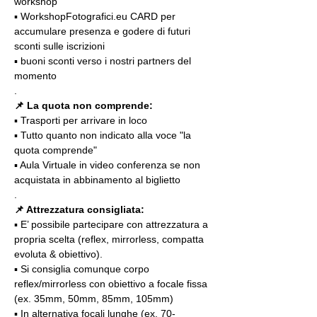
workshop
▪️ WorkshopFotografici.eu CARD per 
accumulare presenza e godere di futuri 
sconti sulle iscrizioni
▪️ buoni sconti verso i nostri partners del 
momento
.
📌
La quota non comprende:
▪️ Trasporti per arrivare in loco
▪️ Tutto quanto non indicato alla voce "la 
quota comprende"
▪️ Aula Virtuale in video conferenza se non 
acquistata in abbinamento al biglietto
.
📌 Attrezzatura consigliata:
▪️ E’ possibile partecipare con attrezzatura a 
propria scelta (reflex, mirrorless, compatta 
evoluta & obiettivo).
▪️ Si consiglia comunque corpo 
reflex/mirrorless con obiettivo a focale fissa 
(ex. 35mm, 50mm, 85mm, 105mm)
▪️ In alternativa focali lunghe (ex. 70-