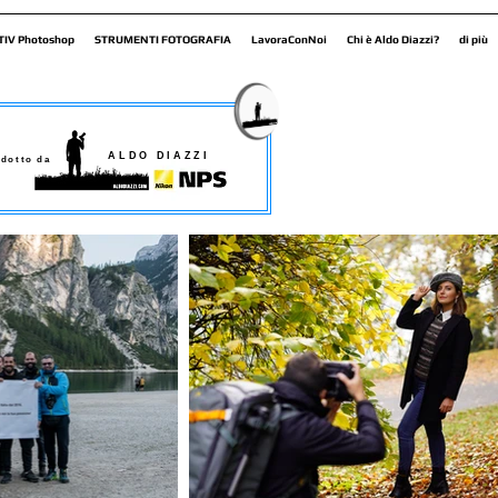
TIV Photoshop
STRUMENTI FOTOGRAFIA
LavoraConNoi
Chi è Aldo Diazzi?
di più
ALDO DIAZZI
dotto da