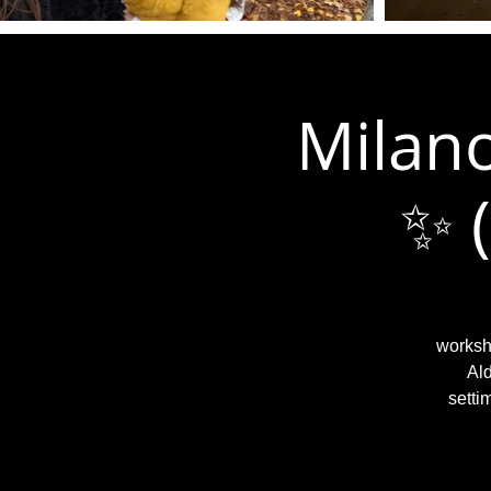
Milano
✨ 
worksho
Ald
setti