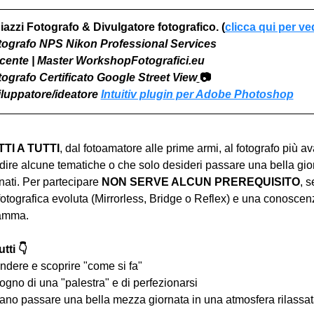
iazzi Fotografo & Divulgatore fotografico. (
clicca qui per ve
otografo NPS Nikon Professional Services
Docente | Master WorkshopFotografici.eu
otografo Certificato Google Street View
📷
viluppatore/ideatore 
Intuitiv plugin per Adobe Photoshop
I A TUTTI
, dal fotoamatore alle prime armi, al fotografo più a
ire alcune tematiche o che solo desideri passare una bella gior
ati. Per partecipare 
NON SERVE ALCUN PREREQUISITO
, s
tografica evoluta (Mirrorless, Bridge o Reflex) e una conoscen
ramma.
tti 👇
ndere e scoprire "come si fa"
ogno di una "palestra" e di perfezionarsi
iano passare una bella mezza giornata in una atmosfera rilassata 