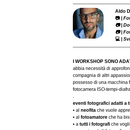
Aldo D
📷
 | F
​📷 | 
📷 | F
💻
 | S
I WORKSHOP SONO ADATT
abbia necessità di approfond
compagnia di altri appassion
possesso di una macchina fo
fotocamera ISO-tempi-diaf
.
eventi fotografici adatti a tu
▪️ al 
neofita
 che vuole appre
▪️ al 
fotoamatore
 che ha bis
▪️ a 
tutti i fotografi
 che vogl