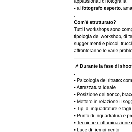
appassionati di fotografia
▪️ al 
fotografo esperto
, ama
.
Com'è strutturato?
Tutti i workshops sono comp
tipologia del workshop, di te
suggerimenti e piccoli trucc
affronteranno le varie probl
📌 Durante la fase di shoo
.
▪️ Psicologia del ritratto: 
▪️ Attrezzatura ideale
▪️ Posizione del tronco, bra
▪️ Mettere in relazione il so
▪️ Tipi di inquadrature e tagli
▪️ Punto di inquadratura e pr
▪️ 
Tecniche di illuminazione
▪️ 
Luce di riempimento