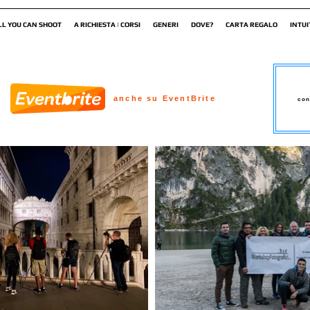
LL YOU CAN SHOOT
A RICHIESTA | CORSI
GENERI
DOVE?
CARTA REGALO
INTUI
anche su EventBrite
con