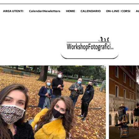
AREA UTENTI
CalendariNewletters
HOME
CALENDARIO
ON-LINE | CORSI
A