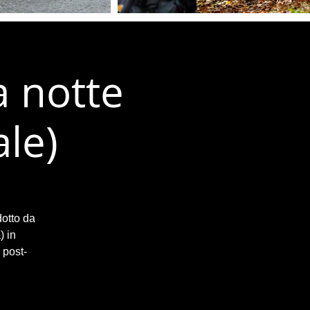
a notte
le)
dotto da
) in
 post-