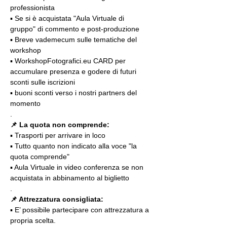
professionista
▪️ Se si è acquistata "Aula Virtuale di 
gruppo" di commento e post-produzione
▪️ Breve vademecum sulle tematiche del 
workshop
▪️ WorkshopFotografici.eu CARD per 
accumulare presenza e godere di futuri 
sconti sulle iscrizioni
▪️ buoni sconti verso i nostri partners del 
momento
.
📌 La quota non comprende:
▪️ Trasporti per arrivare in loco
▪️ Tutto quanto non indicato alla voce "la 
quota comprende"
▪️ Aula Virtuale in video conferenza se non 
acquistata in abbinamento al biglietto
.
📌 Attrezzatura consigliata:
▪️ E’ possibile partecipare con attrezzatura a 
propria scelta.