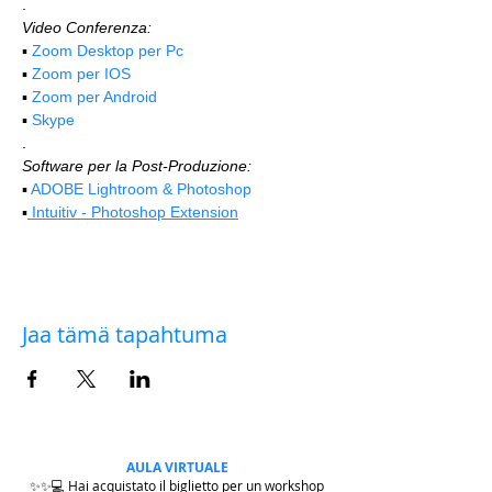
.
Video Conferenza:
▪️ 
Zoom Desktop per Pc
▪️ 
Zoom per IOS
▪️ 
Zoom per Android
▪️ 
Skype
.
Software per la Post-Produzione:
▪️ 
ADOBE Lightroom & Photoshop
▪️
 Intuitiv - Photoshop Extension
Jaa tämä tapahtuma
AULA VIRTUALE
✨✨💻 Hai acquistato il biglietto per un workshop