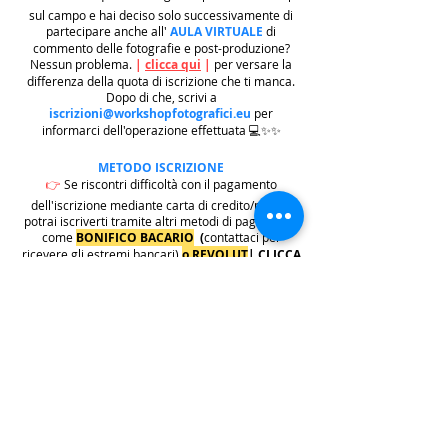
sul campo e hai deciso solo successivamente di
partecipare anche all'
AULA VIRTUALE
di
commento delle fotografie e post-produzione?
Nessun problema.
|
clicca qui
|
per versare la
differenza della quota di iscrizione che ti manca.
Dopo di che, scrivi a
iscrizioni@workshopfotografici.eu
per
informarci dell'operazione effettuata 💻✨✨
METODO ISCRIZIONE
👉
Se riscontri difficoltà con il pagamento
dell'iscrizione mediante carta di credito/paypal
potrai iscriverti tramite altri metodi di pagamento
come
BONIFICO BACARIO
(
contattaci per
ricevere gli estremi bancari)
o REVOLUT
|
CLICCA
QUI
| ricordati in questo caso di contattarci in
seguito per lasciarci i tuoi recapiti per mandarti le
informazioni e il biglietto dell'evento e di
contattarci per e-mail per indicarci i tuoi dati
personali per l'emissione della regolare fattura
(nome cognome, indirizzo di residenza con cap e
codice fiscale).
.
.
.
leggi: