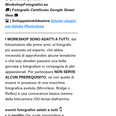
WorkshopFotografici.eu
📷 | Fotografo Certificato Google Street 
View
📷
💻
 | Sviluppatore/ideatore 
Intuitiv plugin 
per Adobe Photoshop
I WORKSHOP SONO ADATTI A TUTTI
, dal 
fotoamatore alle prime armi, al fotografo 
più avanzato ed esperto, che abbia 
necessità di approfondire alcune tematiche 
o che solo desideri passare una bella 
giornata a fotografare in compagnia di altri 
appassionati. Per partecipare 
NON SERVE 
ALCUN PREREQUISITO
, se non quello di 
essere in possesso di una macchina 
fotografica evoluta (Mirrorless, Bridge o 
Reflex) e una conoscenza basica minima 
della fotocamera ISO-tempi-diaframma.
.
eventi fotografici adatti a tutti 👇
▪️ al 
neofita
 che vuole apprendere e 