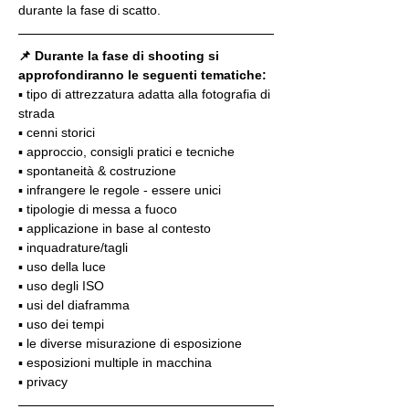
durante la fase di scatto.
📌 Durante la fase di shooting si 
approfondiranno le seguenti tematiche:
▪️ tipo di attrezzatura adatta alla fotografia di 
strada
▪️ cenni storici
▪️ approccio, consigli pratici e tecniche
▪️ spontaneità & costruzione
▪️ infrangere le regole - essere unici
▪️ tipologie di messa a fuoco
▪️ applicazione in base al contesto
▪️ inquadrature/tagli
▪️ uso della luce
▪️ uso degli ISO
▪️ usi del diaframma
▪️ uso dei tempi
▪️ le diverse misurazione di esposizione
▪️ esposizioni multiple in macchina
▪️ privacy