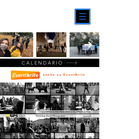
CALENDARIO
anche su EventBrite