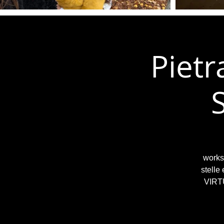
Pietr
S
worksh
stelle
VIRTU