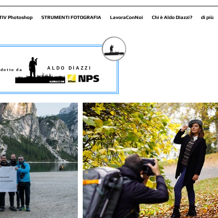
TIV Photoshop
STRUMENTI FOTOGRAFIA
LavoraConNoi
Chi è Aldo Diazzi?
di più
ALDO DIAZZI
dotto da