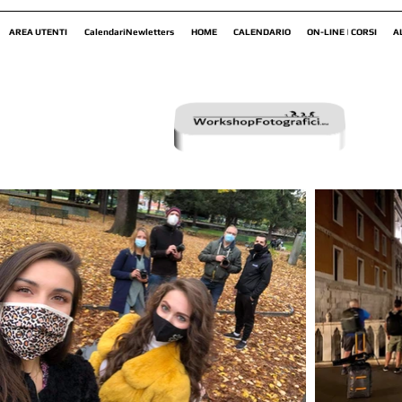
AREA UTENTI
CalendariNewletters
HOME
CALENDARIO
ON-LINE | CORSI
A