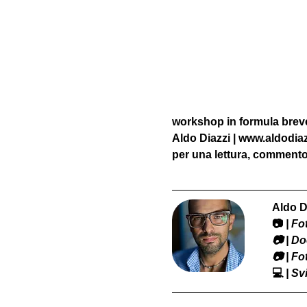
workshop in formula breve 
Aldo Diazzi | www.aldodia
per una lettura, commento 
Aldo D
📷
 | F
​📷 | 
📷 | F
💻
 | S