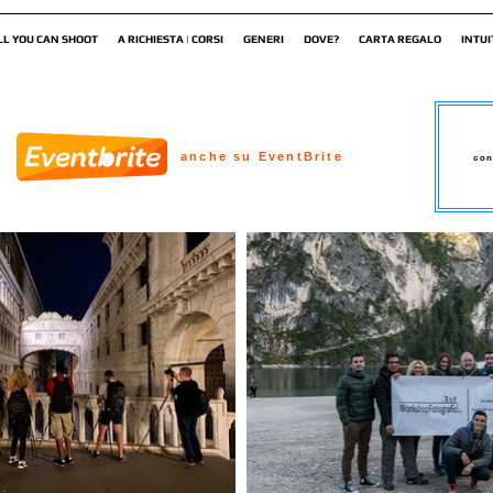
LL YOU CAN SHOOT
A RICHIESTA | CORSI
GENERI
DOVE?
CARTA REGALO
INTUI
anche su EventBrite
con