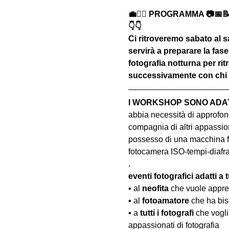
💼🚶‍♂️ PROGRAMMA 📷📅
👇👇
Ci ritroveremo sabato al sa
servirà a preparare la fase
fotografia notturna per rit
successivamente con chi 
I WORKSHOP SONO ADATT
abbia necessità di approfond
compagnia di altri appassion
possesso di una macchina fo
fotocamera ISO-tempi-diaf
.
eventi fotografici adatti a tu
▪️ al 
neofita
 che vuole appre
▪️ al 
fotoamatore
 che ha bis
▪️ a 
tutti i fotografi
 che vogl
appassionati di fotografia