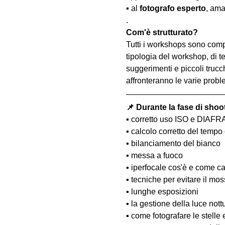
▪️ al 
fotografo esperto
, ama
.
Com'è strutturato?
Tutti i workshops sono comp
tipologia del workshop, di te
suggerimenti e piccoli trucc
affronteranno le varie probl
📌 Durante la fase di shoo
▪️ corretto uso ISO e DIAF
▪️ calcolo corretto del temp
▪️ bilanciamento del bianco
▪️ messa a fuoco
▪️ iperfocale cos'è e come ca
▪️ tecniche per evitare il m
▪️ lunghe esposizioni
▪️ la gestione della luce nott
▪️ come fotografare le stelle 