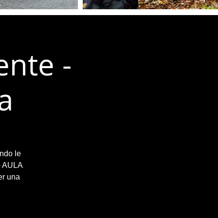
ente -
ea
endo le
 + AULA
er una