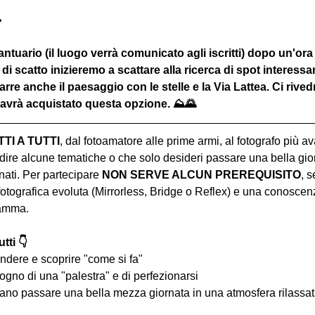

ntuario (il luogo verrà comunicato agli iscritti) dopo un'ora c
 di scatto inizieremo a scattare alla ricerca di spot interessa
rarre anche il paesaggio con le stelle e la Via Lattea. Ci rive
avrà acquistato questa opzione. ⛰🌄
I A TUTTI
, dal fotoamatore alle prime armi, al fotografo più a
ire alcune tematiche o che solo desideri passare una bella gior
ati. Per partecipare 
NON SERVE ALCUN PREREQUISITO
, s
tografica evoluta (Mirrorless, Bridge o Reflex) e una conoscen
ramma.
tti 👇
ndere e scoprire "come si fa"
ogno di una "palestra" e di perfezionarsi
iano passare una bella mezza giornata in una atmosfera rilassata 