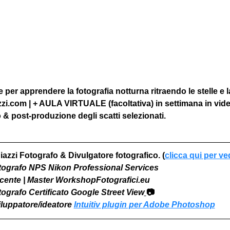
per apprendere la fotografia notturna ritraendo le stelle e l
zzi.com | + AULA VIRTUALE (facoltativa) in settimana in vid
& post-produzione degli scatti selezionati.
iazzi Fotografo & Divulgatore fotografico. (
clicca qui per ve
otografo NPS Nikon Professional Services
Docente | Master WorkshopFotografici.eu
otografo Certificato Google Street View
📷
viluppatore/ideatore 
Intuitiv plugin per Adobe Photoshop