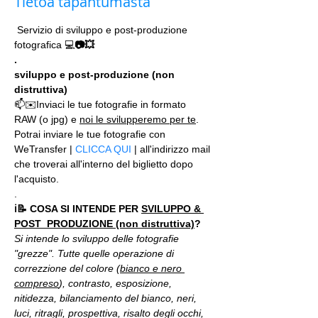
Tietoa tapahtumasta
 Servizio di sviluppo e post-produzione 
fotografica 💻
📷💥
.
sviluppo e post-produzione (non 
distruttiva)
📫✉️Inviaci le tue fotografie in formato 
RAW (o jpg) e 
noi le svilupperemo per te
.
Potrai inviare le tue fotografie con 
WeTransfer | 
CLICCA QUI
 | all'indirizzo mail 
che troverai all'interno del biglietto dopo 
l'acquisto. 
.
ℹ📝 COSA SI INTENDE PER 
SVILUPPO & 
POST_PRODUZIONE (non distruttiva)
?
Si intende lo sviluppo delle fotografie 
"grezze". Tutte quelle operazione di 
correzzione del colore (
bianco e nero 
compreso
), contrasto, esposizione, 
nitidezza, bilanciamento del bianco, neri, 
luci, ritragli, prospettiva, risalto degli occhi, 