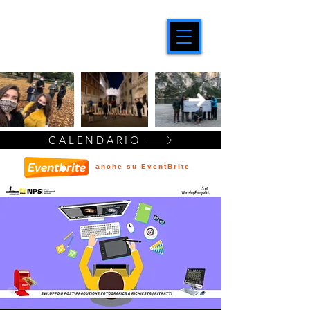
CALENDARIO
anche su EventBrite