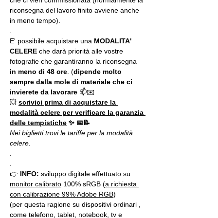
che ci vien commissionata (normalmente la 
riconsegna del lavoro finito avviene anche 
in meno tempo). 
.
E' possibile acquistare una 
MODALITA' 
CELERE
 che darà priorità alle vostre 
fotografie che garantiranno la riconsegna 
in meno di 48 ore
. (
dipende molto 
sempre dalla mole di materiale che ci 
invierete da lavorare 
📫✉️
💥 
scrivici prima di acquistare la 
modalità celere per verificare la garanzia 
delle tempistiche
✨ 📅📝 
Nei biglietti trovi le tariffe per la modalità 
celere.
.
.
👉 
INFO:
 sviluppo digitale effettuato su 
monitor calibrato
 100% sRGB (
a richiesta 
con calibrazione 99% Adobe RGB
)
(per questa ragione su dispositivi ordinari , 
come telefono, tablet, notebook, tv e 