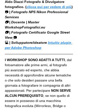
Aldo Diazzi Fotografo & Divulgatore 
fotografico. (
clicca qui per vedere di più
)
📷
 | Fotografo NPS Nikon Professional 
Services
​📷 | Docente | Master 
WorkshopFotografici.eu
📷 | Fotografo Certificato Google Street 
View
📷
💻
 | Sviluppatore/ideatore 
Intuitiv plugin 
per Adobe Photoshop
I WORKSHOP SONO ADATTI A TUTTI
, dal 
fotoamatore alle prime armi, al fotografo 
più avanzato ed esperto, che abbia 
necessità di approfondire alcune tematiche 
o che solo desideri passare una bella 
giornata a fotografare in compagnia di altri 
appassionati. Per partecipare 
NON SERVE 
ALCUN PREREQUISITO
, se non quello di 
essere in possesso di una macchina 
fotografica evoluta (Mirrorless, Bridge o 