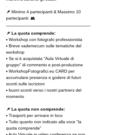
.
📌
 Minimo 4 partecipanti & Massimo 10 
partecipanti  👥
📌 La quota comprende:
▪️ Workshop con fotografo professionista
▪️ Breve vademecum sulle tematiche del 
workshop
▪️ Se si è acquistata "Aula Virtuale di 
gruppo" di commento e post-produzione
▪️ WorkshopFotografici.eu CARD per 
accumulare presenza e godere di futuri 
sconti sulle iscrizioni
▪️ buoni sconti verso i nostri partners del 
momento
.
📌 La quota non comprende:
▪️ Trasporti per arrivare in loco
▪️ Tutto quanto non indicato alla voce "la 
quota comprende"
▪️ Aula Virtuale in video conferenza se non 