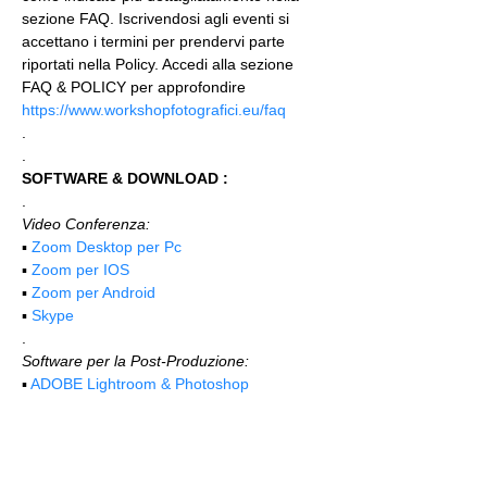
sezione FAQ. Iscrivendosi agli eventi si 
accettano i termini per prendervi parte 
riportati nella Policy. Accedi alla sezione 
FAQ & POLICY per approfondire 
https://www.workshopfotografici.eu/faq
.
.
SOFTWARE & DOWNLOAD :
.
Video Conferenza:
▪️ 
Zoom Desktop per Pc
▪️ 
Zoom per IOS
▪️ 
Zoom per Android
▪️ 
Skype
.
Software per la Post-Produzione:
▪️ 
ADOBE Lightroom & Photoshop