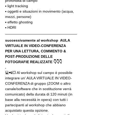
profondità di campo
▪️ light tracking
▪️ oggetti e situazioni in movimento (acqua, 
mezzi, persone)
▪️ effetto ghosting
▪️ HDRI
successivamente al workshop  AULA 
VIRTUALE IN VIDEO-CONFERENZA
PER UNA LETTURA, COMMENTO & 
POST-PRODUZIONE DELLE 
FOTOGRAFIE REALIZZATE 👇👇👇
.
💻📲💥 Al workshop sul campo è possibile 
integrare un' AULA VIRTUALE IN VIDEO-
CONFERENZA di gruppo (ZOOM o altro 
canale/software che in sostituzione verrà 
comunicato) della durata di 120 minuti (in 
base alla necessità in opera) con tutti i 
partecipanti al workshop che abbiano 
acquistato questa opzione.