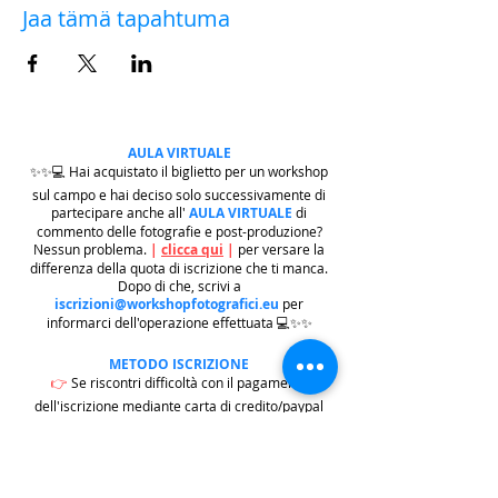
Jaa tämä tapahtuma
AULA VIRTUALE
✨✨💻 Hai acquistato il biglietto per un workshop
sul campo e hai deciso solo successivamente di
partecipare anche all'
AULA VIRTUALE
di
commento delle fotografie e post-produzione?
Nessun problema.
|
clicca qui
|
per versare la
differenza della quota di iscrizione che ti manca.
Dopo di che, scrivi a
iscrizioni@workshopfotografici.eu
per
informarci dell'operazione effettuata 💻✨✨
METODO ISCRIZIONE
👉
Se riscontri difficoltà con il pagamento
dell'iscrizione mediante carta di credito/paypal
potrai iscriverti tramite altri metodi di pagamento
come
BONIFICO BACARIO
(
contattaci per
ricevere gli estremi bancari)
o REVOLUT
|
CLICCA
QUI
| ricordati in questo caso di contattarci in
seguito per lasciarci i tuoi recapiti per mandarti le