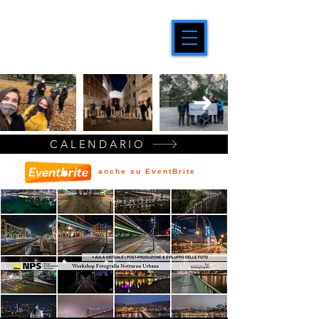
CALENDARIO
anche su EventBrite