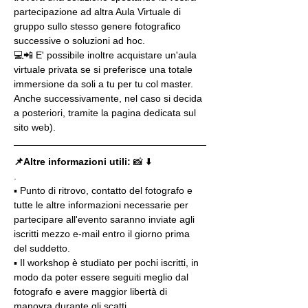
partecipazione ad altra Aula Virtuale di 
gruppo sullo stesso genere fotografico 
successive o soluzioni ad hoc.
💻📲 E' possibile inoltre acquistare un'aula 
virtuale privata se si preferisce una totale 
immersione da soli a tu per tu col master. 
Anche successivamente, nel caso si decida 
a posteriori, tramite la pagina dedicata sul 
sito web).
📌Altre informazioni utili: 
📸 ⬇️
.
▪️ Punto di ritrovo, contatto del fotografo e 
tutte le altre informazioni necessarie per 
partecipare all'evento saranno inviate agli 
iscritti mezzo e-mail entro il giorno prima 
del suddetto.
▪️ Il workshop è studiato per pochi iscritti, in 
modo da poter essere seguiti meglio dal 
fotografo e avere maggior libertà di 
manovra durante gli scatti.