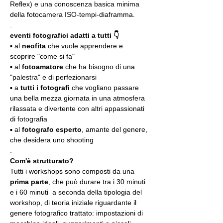
Reflex) e una conoscenza basica minima 
della fotocamera ISO-tempi-diaframma.
.
eventi fotografici adatti a tutti 👇
▪️ al 
neofita
 che vuole apprendere e 
scoprire "come si fa"
▪️ al 
fotoamatore
 che ha bisogno di una 
"palestra" e di perfezionarsi
▪️ a 
tutti i fotografi
 che vogliano passare 
una bella mezza giornata in una atmosfera 
rilassata e divertente con altri appassionati 
di fotografia
▪️ al 
fotografo esperto
, amante del genere, 
che desidera uno shooting
.
Com'è strutturato?
Tutti i workshops sono composti da una 
prima parte
, che può durare tra i 30 minuti 
e i 60 minuti  a seconda della tipologia del 
workshop, di teoria iniziale riguardante il 
genere fotografico trattato: impostazioni di 