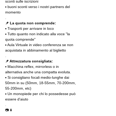
sconti sulle iscrizioni
▪️ buoni sconti verso i nostri partners del 
momento
.
📌 La quota non comprende:
▪️ Trasporti per arrivare in loco
▪️ Tutto quanto non indicato alla voce "la 
quota comprende"
▪️ Aula Virtuale in video conferenza se non 
acquistata in abbinamento al biglietto
.
📌 Attrezzatura consigliata:
▪️ Macchina reflex, mirrorless o in 
alternativa anche una compatta evoluta.
▪️ Si consigliano focali medio-lunghe dai 
50mm in su (50mm, 18-55mm, 70-200mm, 
55-200mm, etc)
▪️ Un monopiede per chi lo possedesse può 
essere d'aiuto 
.
📷 ⬇️
.