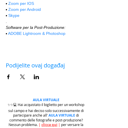
▪️ 
Zoom per IOS
▪️ 
Zoom per Android
▪️ 
Skype
.
Software per la Post-Produzione:
▪️ 
ADOBE Lightroom & Photoshop
Podijelite ovaj događaj
AULA VIRTUALE
✨✨💻 Hai acquistato il biglietto per un workshop
sul campo e hai deciso solo successivamente di
partecipare anche all'
AULA VIRTUALE
di
commento delle fotografie e post-produzione?
Nessun problema.
|
clicca qui
|
per versare la