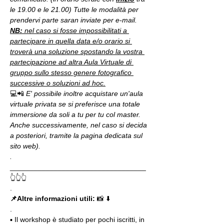
le 19.00 e le 21.00) Tutte le modalità per 
prendervi parte saran inviate per e-mail.
NB:
 nel caso si fosse impossibilitati a 
partecipare in quella data e/o orario si 
troverà una soluzione spostando la vostra 
partecipazione ad altra Aula Virtuale di 
gruppo sullo stesso genere fotografico 
successive o soluzioni ad hoc.
💻📲 
E' possibile inoltre acquistare un'aula 
virtuale privata se si preferisce una totale 
immersione da soli a tu per tu col master. 
Anche successivamente, nel caso si decida 
a posteriori, tramite la pagina dedicata sul 
sito web).
.
__________________________________
👆👆👆
.
📌Altre informazioni utili: 
📸 ⬇️
.
▪️ Il workshop è studiato per pochi iscritti, in 