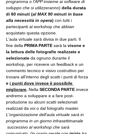
programma o l'APP insieme ai software di 
sviluppo che si utilizzeranno
) 
della durata 
di 60 minuti (
al MAX 90 minuti in base 
alla necessità in opera
) 
con tutti i 
partecipanti al workshop che abbian 
acquistato questa opzione.
L'aula virtuale sarà divisa in due parti. Il 
fine della 
PRIMA PARTE 
sarà la 
visone e 
la lettura delle fotografie realizzate
e 
selezionate
 da ognuno durante il 
workshop, per ricevere un feedback e un 
commento tecnico e visivo costruttivo per 
trovare all'interno degli scatti i punti di forza 
e 
i punti dove invece è possibile 
migliorare
. 
Nella 
SECONDA PARTE 
invece 
andremo a sviluppare e a fare post-
produzione su alcuni scatti selezionati 
realizzati da voi o dal fotografo master.
L'organizzazione dell'aula virtuale sarà in 
programma in un giorno infrasettimanale 
 successivo al workshop che sarà 
comunicato. (in orario serale con 
inizio
 tra 