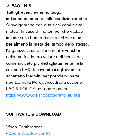
📌 FAQ | N.B.
Tutti gli eventi avranno luogo 
indipendentemente dalle condizioni meteo. 
Si svolgeranno con qualsiasi condizione 
meteo. In caso di maltempo, che vada a 
influire sulla buona riuscita del workshop 
per almeno la metà del tempo dello stesso, 
l'organizzazzione rilascerà dei voucher 
della metà o intero valore dell'iscrizione, 
come indicato più dettagliatamente nella 
sezione FAQ. Iscrivendosi agli eventi si 
accettano i termini per prendervi parte 
riportati nella Policy. Accedi alla sezione 
FAQ & POLICY per approfondire 
https://www.workshopfotografici.eu/faq
.
.
SOFTWARE & DOWNLOAD :
.
Video Conferenza:
▪️ 
Zoom Desktop per Pc