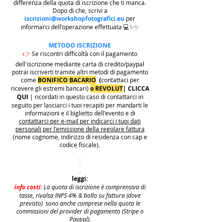
differenza della quota di iscrizione che ti manca.
Dopo di che, scrivi a
iscrizioni@workshopfotografici.eu
per
informarci dell'operazione effettuata 💻✨✨
METODO ISCRIZIONE
👉
Se riscontri difficoltà con il pagamento
dell'iscrizione mediante carta di credito/paypal
potrai iscriverti tramite altri metodi di pagamento
come
BONIFICO BACARIO
(
contattaci per
ricevere gli estremi bancari)
o REVOLUT
|
CLICCA
QUI
| ricordati in questo caso di contattarci in
seguito per lasciarci i tuoi recapiti per mandarti le
informazioni e il biglietto dell'evento e di
contattarci per e-mail per indicarci i tuoi dati
personali per l'emissione della regolare fattura
(nome cognome, indirizzo di residenza con cap e
codice fiscale).
.
.
.
leggi:
info costi
: La quota di iscrizione è comprensiva di
tasse, rivalsa INPS 4% & bollo su fattura (dove
previsto) sono anche comprese nella quota le
commissioni del provider di pagamento (Stripe o
Paypal).