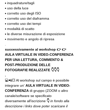
▪️ inquadrature/tagli
▪️ uso della luce
▪️ corretto uso degli ISO
▪️ corretto uso del diaframma
▪️ corretto uso dei tempi
▪️ modalità di scatto
▪️ le diverse misurazione di esposizione
▪️ movimento e angolo di ripresa
.
successivamente al workshop 👉 👉 
AULA VIRTUALE IN VIDEO-CONFERENZA
PER UNA LETTURA, COMMENTO & 
POST-PRODUZIONE DELLE 
FOTOGRAFIE REALIZZATE 👇👇👇
.
💻📲💥 Al workshop sul campo è possibile 
integrare un' 
AULA VIRTUALE IN VIDEO-
CONFERENZA
 di gruppo (ZOOM o altro 
canale/software se specificato 
diversamente all'iscrizione 
👇
in fondo alla 
descrizione i links dove poter scaricare il 