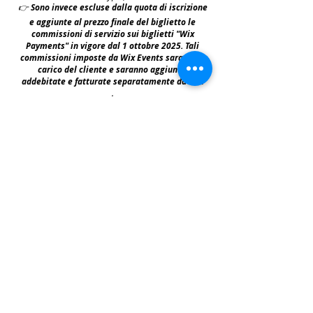
👉
S
ono invece escluse dalla quota di iscrizione
e aggiunte al prezzo finale del biglietto le
commissioni di servizio sui biglietti "Wix
Payments" in vigore dal 1 ottobre 2025. Tali
commissioni imposte da Wix Events saranno a
carico del cliente e saranno aggiunte,
addebitate e fatturate separatamente da Wix
.
leggi:
N.B: iscrivendosi agli eventi e acquistando i
biglietti e le prevendite si accettano i termini
per prendervi parte riportati nella | Policy
|
faq & policy | clicca qui per prenderne
visione.
Copyright © All Rights Reserved Aldo Diazzi P.IVA IT01618140196
Privacy | Cookie Policy
Faq & Policy
info@workshopfotografici.eu
ARTICOLI & NEWS