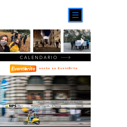
CALENDARIO
anche su EventBrite