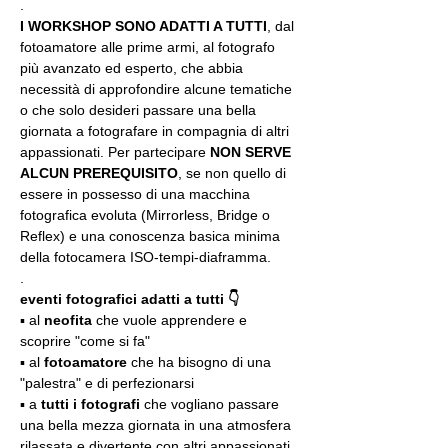
.
I WORKSHOP SONO ADATTI A TUTTI
, dal 
fotoamatore alle prime armi, al fotografo 
più avanzato ed esperto, che abbia 
necessità di approfondire alcune tematiche 
o che solo desideri passare una bella 
giornata a fotografare in compagnia di altri 
appassionati. Per partecipare 
NON SERVE 
ALCUN PREREQUISITO
, se non quello di 
essere in possesso di una macchina 
fotografica evoluta (Mirrorless, Bridge o 
Reflex) e una conoscenza basica minima 
della fotocamera ISO-tempi-diaframma.
.
eventi fotografici adatti a tutti 👇
▪️ al 
neofita
 che vuole apprendere e 
scoprire "come si fa"
▪️ al 
fotoamatore
 che ha bisogno di una 
"palestra" e di perfezionarsi
▪️ a 
tutti i fotografi
 che vogliano passare 
una bella mezza giornata in una atmosfera 
rilassata e divertente con altri appassionati 