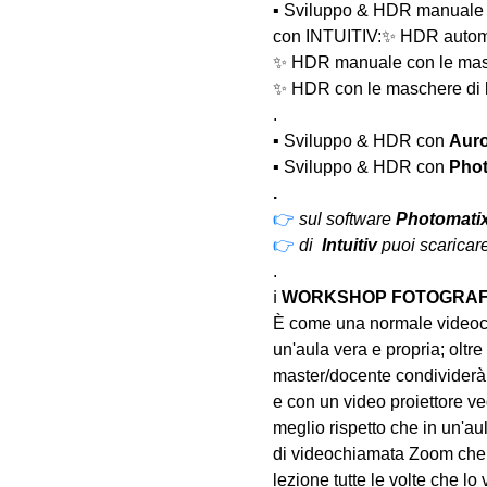
▪️ Sviluppo & HDR manuale
con INTUITIV:✨ HDR automa
✨ HDR manuale con le mas
✨ HDR con le maschere di l
.	
▪️ Sviluppo & HDR con 
Auro
▪️ Sviluppo & HDR con 
Phot
.
👉
sul software 
Photomatix
👉
di  
Intuitiv 
puoi scaricare
.
ℹ 
WORKSHOP FOTOGRAFI
È come una normale videoch
un'aula vera e propria; oltre
master/docente condividerà 
e con un video proiettore ved
meglio rispetto che in un'aul
di videochiamata Zoom che u
lezione tutte le volte che lo 