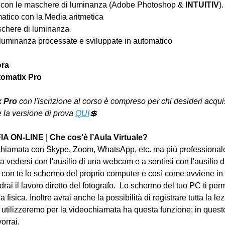
 con le maschere di luminanza (Adobe Photoshop & 
INTUITIV
).
tico con la Media aritmetica
chere di luminanza
uminanza processate e sviluppate in automatico 
ra
omatix Pro
 Pro 
con l'iscrizione al corso è compreso per chi desideri acquis
 la versione di prova 
QUI
💲
A ON-LINE 
| 
Che cos’è l’Aula Virtuale?
iamata con Skype, Zoom, WhatsApp, etc. ma più professionale
 a vedersi con l'ausilio di una webcam e a sentirsi con l'ausilio di
con te lo schermo del proprio computer e così come avviene in 
rai il lavoro diretto del fotografo.  Lo schermo del tuo PC ti per
a fisica. Inoltre avrai anche la possibilità di registrare tutta la 
tilizzeremo per la videochiamata ha questa funzione; in questo
vorrai.