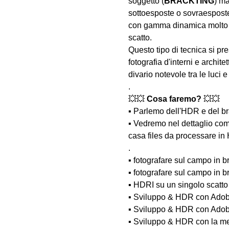
soggetto (
BRACKTING
) ma
sottoesposte o sovraesposte
con gamma dinamica molto amp
scatto.
Questo tipo di tecnica si pre
fotografia d'interni e archit
divario notevole tra le luci 
.
💥💥 
Cosa faremo? 
💥💥
▪️ Parlemo dell'HDR e del bra
▪️ Vedremo nel dettaglio come
casa files da processare in
.
▪️ fotografare sul campo in b
▪️ fotografare sul campo in
▪️ HDRI su un singolo scatto
▪️ Sviluppo & HDR con Adob
▪️ Sviluppo & HDR con Adob
▪️ Sviluppo & HDR con la m