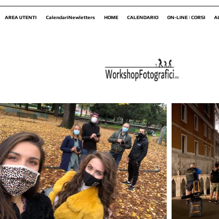
AREA UTENTI
CalendariNewletters
HOME
CALENDARIO
ON-LINE | CORSI
A