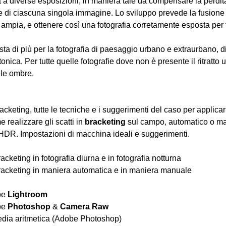
 a diverse esposizioni, in maniera tale da compensare la perdita
 di ciascuna singola immagine. Lo sviluppo prevede la fusione di
ia, e ottenere così una fotografia corretamente esposta per tut
sta di più per la fotografia di paesaggio urbano e extraurbano, di
ettonica. Per tutte quelle fotografie dove non è presente il ritrat
e le ombre.
cketing, tutte le tecniche e i suggerimenti del caso per applicarl
 realizzare gli scatti in 
bracketing
 sul campo, automatico o ma
 HDR. Impostazioni di macchina ideali e suggerimenti.
racketing in fotografia diurna e in fotografia notturna
 bracketing in maniera automatica e in maniera manuale
 
e 
Lightroom
e 
Photoshop 
& 
Camera Raw
edia aritmetica (Adobe Photoshop)