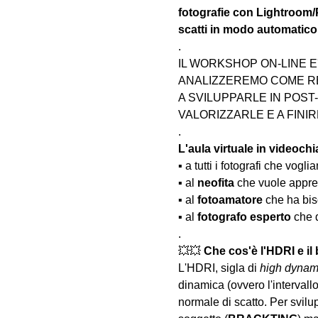
fotografie con Lightroom/
scatti in modo automatico
.
IL WORKSHOP ON-LINE E
ANALIZZEREMO COME RE
A SVILUPPARLE IN POST
VALORIZZARLE E A FINIR
.
L'aula virtuale in videochia
▪️ a tutti i fotografi che vog
▪️ al 
neofita
 che vuole appre
▪️ al 
fotoamatore
 che ha bis
▪️ al 
fotografo esperto 
che 
.
💥💥 
Che cos'è l'HDRI e il
L'HDRI, sigla di 
high dynam
dinamica (ovvero l'intervallo
normale di scatto. Per svilu