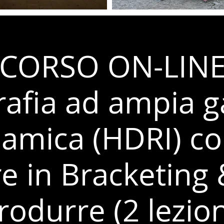
CORSO ON-LINE
rafia ad ampia
namica (HDRI) c
re in Bracketing 
rodurre (2 lezion