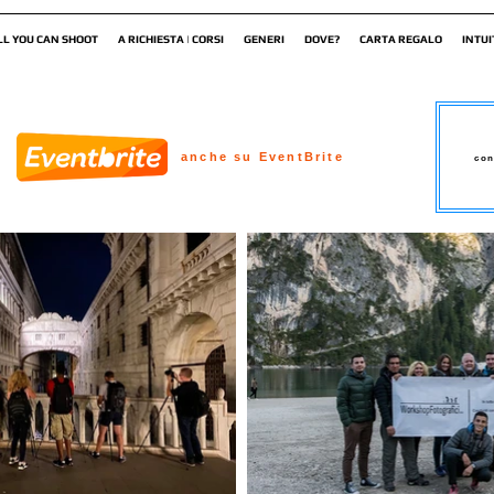
LL YOU CAN SHOOT
A RICHIESTA | CORSI
GENERI
DOVE?
CARTA REGALO
INTUI
anche su EventBrite
con