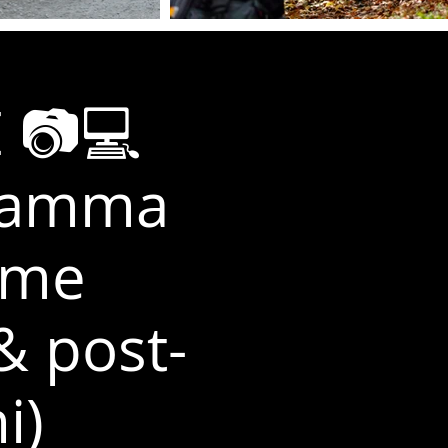
 📷💻
 gamma
ome
& post-
i)