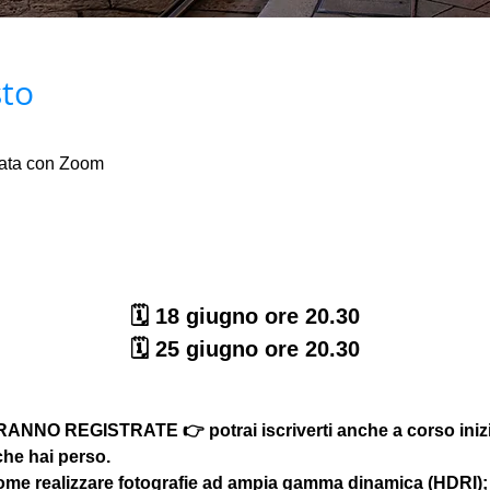
sto
mata con Zoom
🗓 18 giugno ore 20.30
🗓 25 giugno ore 20.30
NNO REGISTRATE 👉 potrai iscriverti anche a corso iniziat
che hai perso. 
 come realizzare fotografie ad ampia gamma dinamica (HDRI);