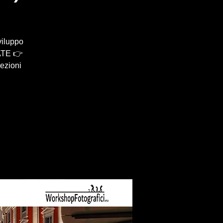
viluppo
ATE 👉
lezioni