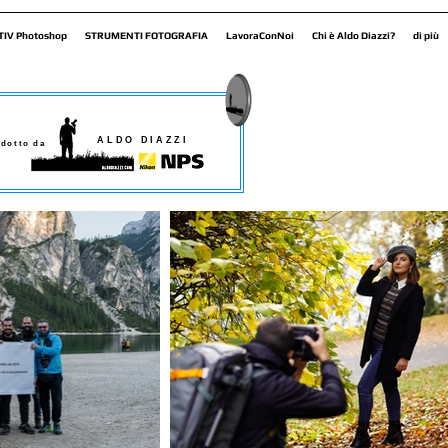
TIV Photoshop
STRUMENTI FOTOGRAFIA
LavoraConNoi
Chi è Aldo Diazzi?
di più
ALDO DIAZZI
dotto da