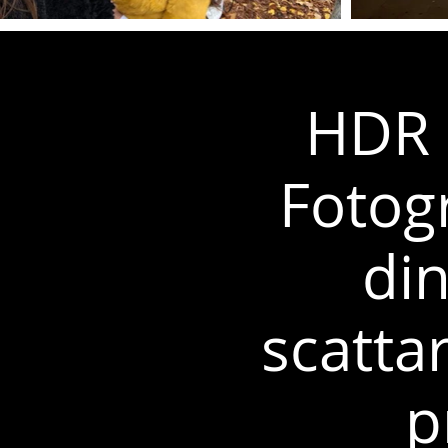
HDR 
Fotog
di
scatta
p