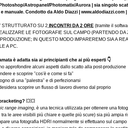
Photoshop/Astropanel/Photomatix/Aurora | sia singolo scatto
 e manuale. Condotto da Aldo Diazzi | www.aldodiazzi.com |
' STRUTTURATO SU 2
 INCONTRI DA 2 ORE
 (tramite il sof
ALIZZARE LE FOTOGRAFIE SUL CAMPO (PARTENDO DA 
-PRODUZIONE; IN QUESTO MODO IMPAREREMO SIA A REAL
LE A PC.
mata è adatta sia ai principianti che ai più esperti 👇
liano approfondire alcuni aspetti dallo scatto alla post-produzione
ndere e scoprire "cos'è e come si fa"
ogno di una "palestra" e di perfezionarsi
desidera scoprire un flusso di lavoro diverso dal proprio
 bracketing? 
💥💥
ic range imaging
, è una tecnica utilizzata per ottenere una foto
 tra le aree visibili più chiare e quelle più scure) sia più ampia r
ppare una fotografia HDRI normalmente si effettuano sul campo sc