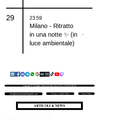
29
23:59
Milano - Ritratto
in una notte ✨ (in
luce ambientale)
Copyright © All Rights Reserved Aldo Diazzi P.IVA IT01618140196
Privacy | Cookie Policy
Faq & Policy
info@workshopfotografici.eu
ARTICOLI & NEWS