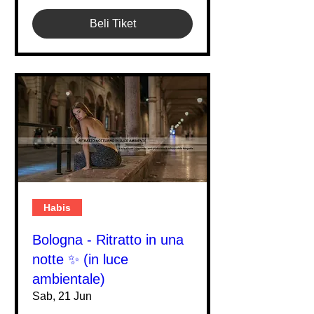
Beli Tiket
Habis
Bologna - Ritratto in una
notte ✨ (in luce
ambientale)
Sab, 21 Jun