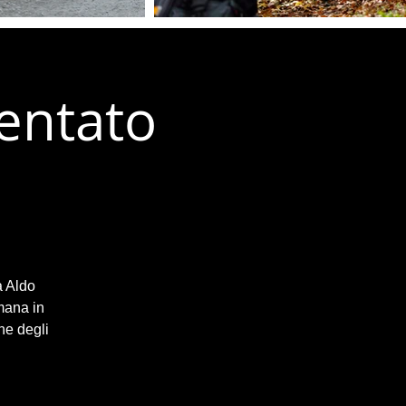
ientato
a Aldo
mana in
ne degli