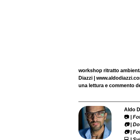
workshop ritratto ambienta
Diazzi | www.aldodiazzi.c
una lettura e commento del
Aldo D
📷
 | F
​📷 | 
📷 | F
💻
 | S