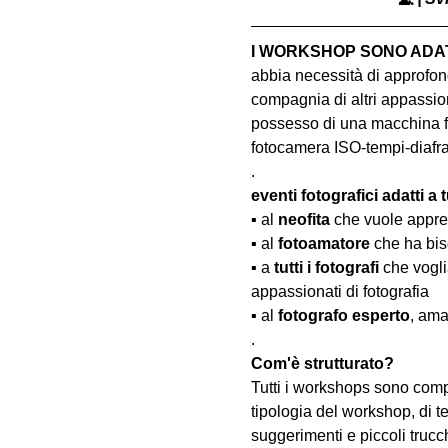
I WORKSHOP SONO ADATT
abbia necessità di approfond
compagnia di altri appassion
possesso di una macchina fo
fotocamera ISO-tempi-diaf
.
eventi fotografici adatti a tu
▪️ al 
neofita
 che vuole appre
▪️ al 
fotoamatore
 che ha bis
▪️ a 
tutti i fotografi
 che vogl
appassionati di fotografia
▪️ al 
fotografo esperto
, ama
.
Com'è strutturato?
Tutti i workshops sono comp
tipologia del workshop, di te
suggerimenti e piccoli trucc