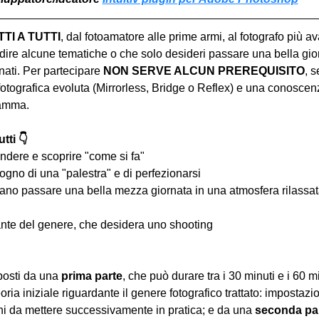
I A TUTTI
, dal fotoamatore alle prime armi, al fotografo più a
ire alcune tematiche o che solo desideri passare una bella gior
ati. Per partecipare 
NON SERVE ALCUN PREREQUISITO
, s
tografica evoluta (Mirrorless, Bridge o Reflex) e una conoscen
ramma.
tti 👇
ndere e scoprire "come si fa"
ogno di una "palestra" e di perfezionarsi
iano passare una bella mezza giornata in una atmosfera rilassata 
nte del genere, che desidera uno shooting
osti da una 
prima parte
, che può durare tra i 30 minuti e i 60 m
oria iniziale riguardante il genere fotografico trattato: impostazi
hi da mettere successivamente in pratica; e da una 
seconda pa