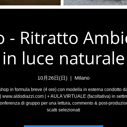
 - Ritratto Amb
in luce naturale
10月26日(日)
  |  
Milano
hop in formula breve (4 ore) con modella in esterna condotto d
 | www.aldodiazzi.com | + AULA VIRTUALE (facoltativa) in setti
onferenza di gruppo per una lettura, commento & post-produzio
scatti selezionati