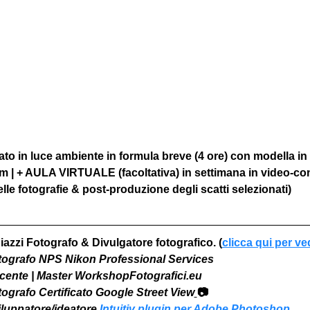
to in luce ambiente in formula breve (4 ore) con modella in
om | + AULA VIRTUALE (facoltativa) in settimana in video-co
le fotografie & post-produzione degli scatti selezionati)
iazzi Fotografo & Divulgatore fotografico. (
clicca qui per ve
otografo NPS Nikon Professional Services
Docente | Master WorkshopFotografici.eu
otografo Certificato Google Street View
📷
viluppatore/ideatore 
Intuitiv plugin per Adobe Photoshop