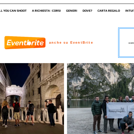
LL YOU CAN SHOOT
A RICHIESTA | CORSI
GENERI
DOVE?
CARTA REGALO
INTUI
anche su EventBrite
con