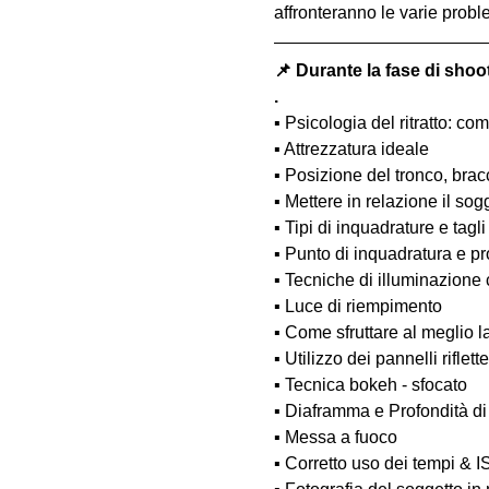
affronteranno le varie probl
📌 Durante la fase di shoo
.
▪️ Psicologia del ritratto: 
▪️ Attrezzatura ideale
▪️ Posizione del tronco, bra
▪️ Mettere in relazione il so
▪️ Tipi di inquadrature e tagli
▪️ Punto di inquadratura e pr
▪️ Tecniche di illuminazione
▪️ Luce di riempimento
▪️ Come sfruttare al meglio 
▪️ Utilizzo dei pannelli rifle
▪️ Tecnica bokeh - sfocato
▪️ Diaframma e Profondità d
▪️ Messa a fuoco
▪️ Corretto uso dei tempi & 