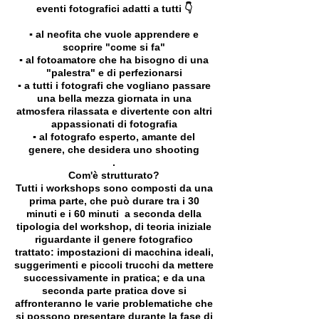
eventi fotografici adatti a tutti 👇
▪️ al neofita che vuole apprendere e
scoprire "come si fa"
▪️ al fotoamatore che ha bisogno di una
"palestra" e di perfezionarsi
▪️ a tutti i fotografi che vogliano passare
una bella mezza giornata in una
atmosfera rilassata e divertente con altri
appassionati di fotografia
▪️ al fotografo esperto, amante del
genere, che desidera uno shooting
.
Com'è strutturato?
Tutti i workshops sono composti da una
prima parte, che può durare tra i 30
minuti e i 60 minuti a seconda della
tipologia del workshop, di teoria iniziale
riguardante il genere fotografico
trattato: impostazioni di macchina ideali,
suggerimenti e piccoli trucchi da mettere
successivamente in pratica; e da una
seconda parte pratica dove si
affronteranno le varie problematiche che
si possono presentare durante la fase di