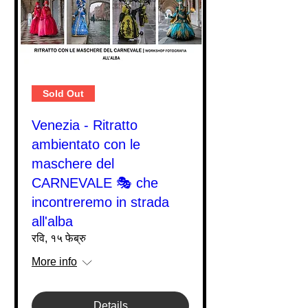
Sold Out
Venezia - Ritratto
ambientato con le
maschere del
CARNEVALE 🎭 che
incontreremo in strada
all'alba
रवि, १५ फेब्रु
More info
Details