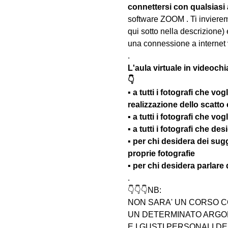
connettersi con qualsiasi
software ZOOM . Ti invieremo
qui sotto nella descrizione) 
una connessione a internet 
.
L'aula virtuale in videochi
👇
▪️ a tutti i fotografi che vo
realizzazione dello scatto
▪️ a tutti i fotografi che v
▪️ a tutti i fotografi che d
▪️ per chi desidera dei su
proprie fotografie
▪️ per chi desidera parlare
.
👇👇👇NB:
NON SARA' UN CORSO C
UN DETERMINATO ARGOM
E I GUSTI PERSONALI D