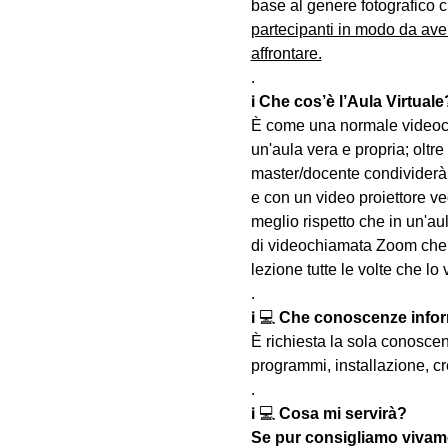
base al genere fotografico c
partecipanti in modo da ave
affrontare.
.
ℹ 
Che cos’è l’Aula Virtuale
È come una normale videoch
un'aula vera e propria; oltre
master/docente condividerà 
e con un video proiettore ved
meglio rispetto che in un'aul
di videochiamata Zoom che u
lezione tutte le volte che lo 
.
ℹ 💻 
Che conoscenze infor
È richiesta la sola conosce
programmi, installazione, cr
.
ℹ 💻 
Cosa mi servirà?
Se pur consigliamo vivame