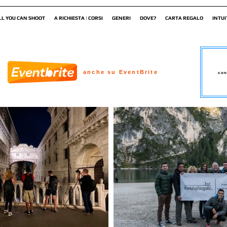
LL YOU CAN SHOOT
A RICHIESTA | CORSI
GENERI
DOVE?
CARTA REGALO
INTUI
anche su EventBrite
con