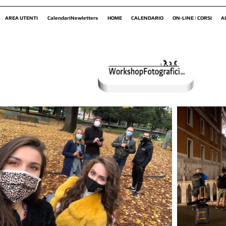
AREA UTENTI
CalendariNewletters
HOME
CALENDARIO
ON-LINE | CORSI
A