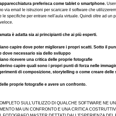
 apparecchiatura preferisca come tablet o smartphone.
 User
 via email le istruzioni per scaricare il software che utilizzere
e le specifiche per entrare nell'aula virtuale. Quindi oltre ad un 
veloce.
amata è adatta sia ai principianti che ai più esperti.
gliano capire dove poter migliorare i propri scatti. Sotto il pun
 e dove necessario sia dello sviluppo 
ogliano ricevere una critica delle proprie fotografie
esiderino capire quali sono i propri punti di forza nelle immagi
ggerimenti di composizione, storytelling o come creare delle 
 delle proprie fotografie e avere un confronto.
OMPLETO SULL'UTILIZZO DI QUALCHE SOFTWARE NE UNA
ENTO MA UN CONFRONTO E UNA CRITICA COSTRUTTIVA
EL FOTOGRAFO MASTER DETTATI DALL'ESPERIENZA DEL