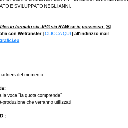
TO E SVILUPPATO NEGLI ANNI.
files in formato sia JPG sia RAW se in possesso. 
✉️
rafie con Wetransfer | 
CLICCA QUI
 | all'indirizzo mail 
rafici.eu
ri partners del momento
de:
 alla voce "la quota comprende"
st-produzione che verranno utilizzati
 :