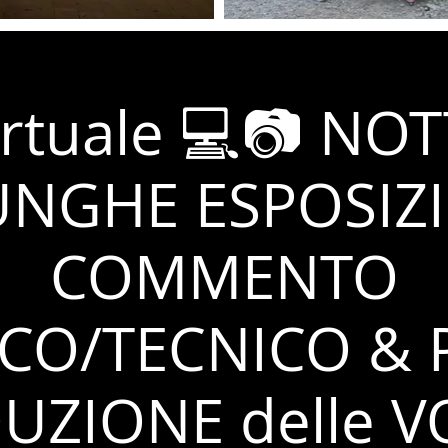
irtuale 💻📷 N
UNGHE ESPOSIZI
COMMENTO
ICO/TECNICO & 
UZIONE delle V