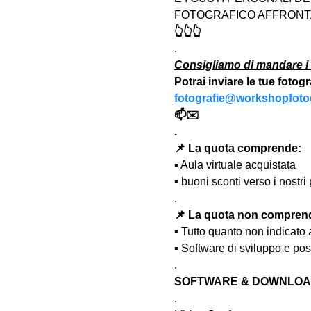
FOTOGRAFICO AFFRONTA
👆👆👆
.
Consigliamo di mandare i 
Potrai inviare le tue fotog
fotografie@workshopfotog
📫✉️
.
📌 La quota comprende:
▪️ Aula virtuale acquistata
▪️ buoni sconti verso i nost
.
📌 La quota non compren
▪️ Tutto quanto non indicato
▪️ Software di sviluppo e po
.
SOFTWARE & DOWNLOAD
.