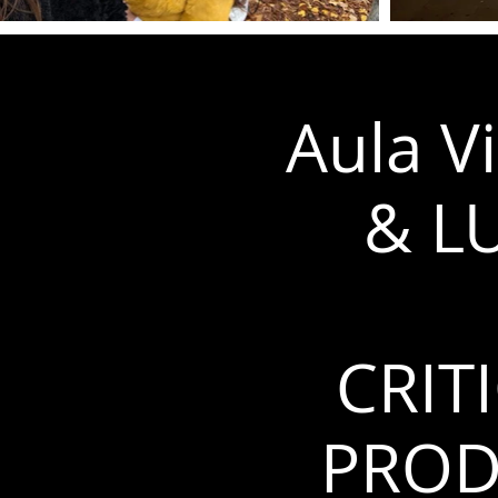
Aula V
& L
CRIT
PROD