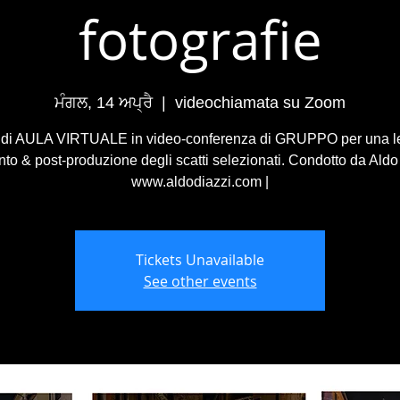
fotografie
ਮੰਗਲ, 14 ਅਪ੍ਰੈ
  |  
videochiamata su Zoom
 di AULA VIRTUALE in video-conferenza di GRUPPO per una le
o & post-produzione degli scatti selezionati. Condotto da Aldo 
www.aldodiazzi.com |
Tickets Unavailable
See other events