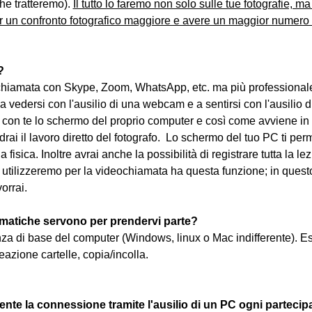
he tratteremo). 
Il tutto lo faremo non solo sulle tue fotografie, ma s
r un confronto fotografico maggiore e avere un maggior numero d
?
iamata con Skype, Zoom, WhatsApp, etc. ma più professionale
 a vedersi con l'ausilio di una webcam e a sentirsi con l'ausilio di
con te lo schermo del proprio computer e così come avviene in 
rai il lavoro diretto del fotografo.  Lo schermo del tuo PC ti per
a fisica. Inoltre avrai anche la possibilità di registrare tutta la 
tilizzeremo per la videochiamata ha questa funzione; in questo
vorrai.
matiche servono per prendervi parte?
nza di base del computer (Windows, linux o Mac indifferente). E
eazione cartelle, copia/incolla.
nte la connessione tramite l'ausilio di un PC ogni partecip