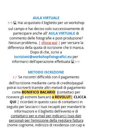
AULA VIRTUALE
✨✨💻 Hai acquistato il biglietto per un workshop
sul campo e hai deciso solo successivamente di
partecipare anche all'
AULA VIRTUALE
di
commento delle fotografie e post-produzione?
Nessun problema.
|
clicca qui
|
per versare la
differenza della quota di iscrizione che ti manca.
Dopo di che, scrivi a
iscrizioni@workshopfotografici.eu
per
informarci dell'operazione effettuata 💻✨✨
METODO ISCRIZIONE
👉
Se riscontri difficoltà con il pagamento
dell'iscrizione mediante carta di credito/paypal
potrai iscriverti tramite altri metodi di pagamento
come
BONIFICO BACARIO
(
contattaci per
ricevere gli estremi bancari)
o REVOLUT
|
CLICCA
QUI
| ricordati in questo caso di contattarci in
seguito per lasciarci i tuoi recapiti per mandarti le
informazioni e il biglietto dell'evento e di
contattarci per e-mail per indicarci i tuoi dati
personali per l'emissione della regolare fattura
(nome cognome, indirizzo di residenza con cap e