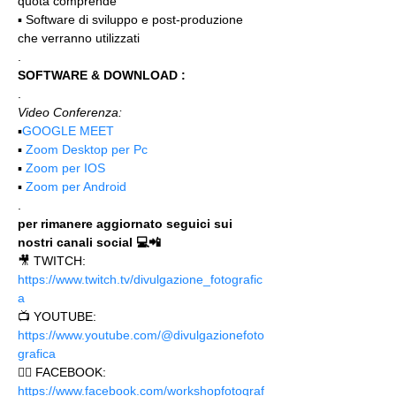
quota comprende"
▪️ Software di sviluppo e post-produzione 
che verranno utilizzati
.
SOFTWARE & DOWNLOAD :
.
Video Conferenza:
▪️
GOOGLE MEET
▪️ 
Zoom Desktop per Pc
▪️ 
Zoom per IOS
▪️ 
Zoom per Android
.
per rimanere aggiornato seguici sui 
nostri canali social 💻📲
🎥 TWITCH: 
https://www.twitch.tv/divulgazione_fotografic
a
📺 YOUTUBE: 
https://www.youtube.com/@divulgazionefoto
grafica
🙋‍♂️ FACEBOOK: 
https://www.facebook.com/workshopfotograf