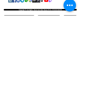
Copyright © All Rights Reserved Aldo Diazzi P.IVA IT01618140196
Privacy | Cookie Policy
Faq & Policy
info@workshopfotografici.eu
ARTICOLI & NEWS