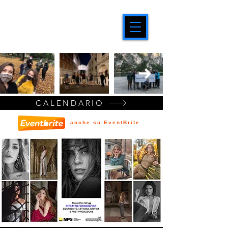
CALENDARIO
anche su EventBrite