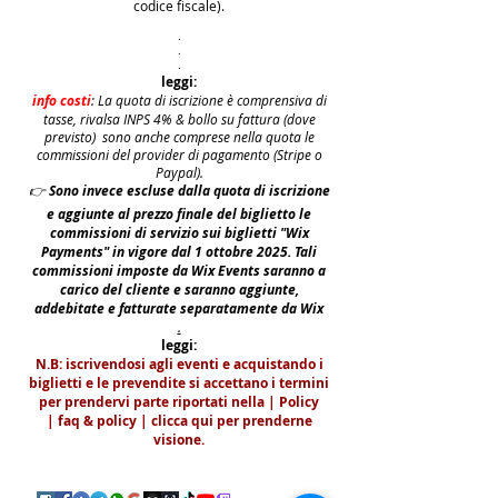
codice fiscale).
.
.
.
leggi:
info costi
: La quota di iscrizione è comprensiva di
tasse, rivalsa INPS 4% & bollo su fattura (dove
previsto) sono anche comprese nella quota le
commissioni del provider di pagamento (Stripe o
Paypal).
👉
S
ono invece escluse dalla quota di iscrizione
e aggiunte al prezzo finale del biglietto le
commissioni di servizio sui biglietti "Wix
Payments" in vigore dal 1 ottobre 2025. Tali
commissioni imposte da Wix Events saranno a
carico del cliente e saranno aggiunte,
addebitate e fatturate separatamente da Wix
.
leggi:
N.B: iscrivendosi agli eventi e acquistando i
biglietti e le prevendite si accettano i termini
per prendervi parte riportati nella | Policy
|
faq & policy | clicca qui per prenderne
visione.