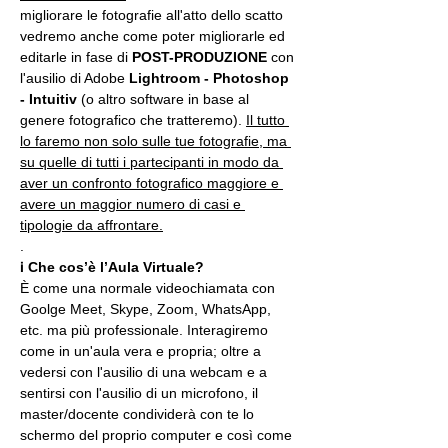
migliorare le fotografie all'atto dello scatto 
vedremo anche come poter migliorarle ed 
editarle in fase di 
POST-PRODUZIONE 
con 
l'ausilio di Adobe 
Lightroom - Photoshop 
- Intuitiv
 (o altro software in base al 
genere fotografico che tratteremo). 
Il tutto 
lo faremo non solo sulle tue fotografie, ma 
su quelle di tutti i partecipanti in modo da 
aver un confronto fotografico maggiore e 
avere un maggior numero di casi e 
tipologie da affrontare.
.
ℹ 
Che cos’è l’Aula Virtuale?
È come una normale videochiamata con 
Goolge Meet, Skype, Zoom, WhatsApp, 
etc. ma più professionale. Interagiremo 
come in un'aula vera e propria; oltre a 
vedersi con l'ausilio di una webcam e a 
sentirsi con l'ausilio di un microfono, il 
master/docente condividerà con te lo 
schermo del proprio computer e così come 