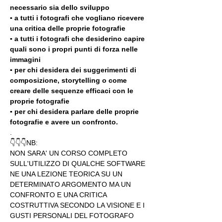
necessario sia dello sviluppo 
▪️ a tutti i fotografi che vogliano ricevere 
una critica delle proprie fotografie
▪️ a tutti i fotografi che desiderino capire 
quali sono i propri punti di forza nelle 
immagini
▪️ per chi desidera dei suggerimenti di 
composizione, storytelling o come 
creare delle sequenze efficaci con le 
proprie fotografie
▪️ per chi desidera parlare delle proprie 
fotografie e avere un confronto.
.
👇👇👇NB:
NON SARA' UN CORSO COMPLETO 
SULL'UTILIZZO DI QUALCHE SOFTWARE 
NE UNA LEZIONE TEORICA SU UN 
DETERMINATO ARGOMENTO MA UN 
CONFRONTO E UNA CRITICA 
COSTRUTTIVA SECONDO LA VISIONE E I 
GUSTI PERSONALI DEL FOTOGRAFO 