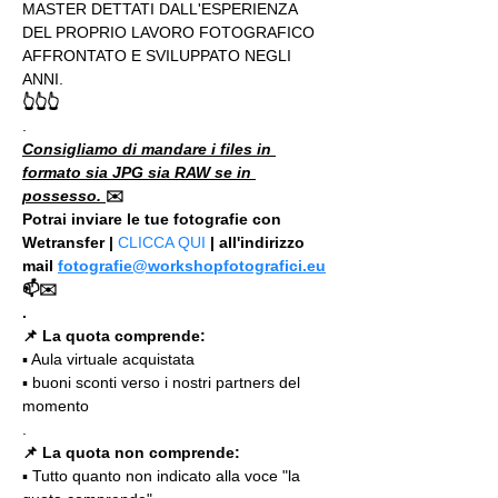
MASTER DETTATI DALL'ESPERIENZA 
DEL PROPRIO LAVORO FOTOGRAFICO 
AFFRONTATO E SVILUPPATO NEGLI 
ANNI.
👆👆👆
.
Consigliamo di mandare i files in 
formato sia JPG sia RAW se in 
possesso. 
✉️
Potrai inviare le tue fotografie con 
Wetransfer | 
CLICCA QUI
 | all'indirizzo 
mail 
fotografie@workshopfotografici.eu
📫✉️
.
📌 La quota comprende:
▪️ Aula virtuale acquistata
▪️ buoni sconti verso i nostri partners del 
momento
.
📌 La quota non comprende:
▪️ Tutto quanto non indicato alla voce "la 