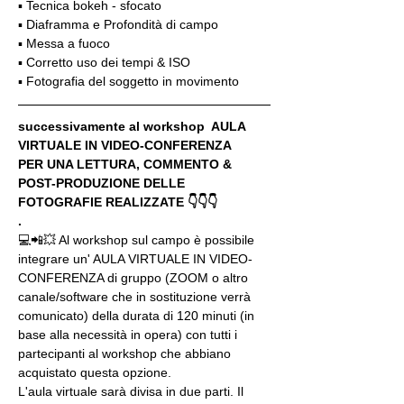
▪️ Tecnica bokeh - sfocato
▪️ Diaframma e Profondità di campo
▪️ Messa a fuoco
▪️ Corretto uso dei tempi & ISO
▪️ Fotografia del soggetto in movimento
successivamente al workshop  AULA 
VIRTUALE IN VIDEO-CONFERENZA
PER UNA LETTURA, COMMENTO & 
POST-PRODUZIONE DELLE 
FOTOGRAFIE REALIZZATE 👇👇👇
.
💻📲💥 Al workshop sul campo è possibile 
integrare un' AULA VIRTUALE IN VIDEO-
CONFERENZA di gruppo (ZOOM o altro 
canale/software che in sostituzione verrà 
comunicato) della durata di 120 minuti (in 
base alla necessità in opera) con tutti i 
partecipanti al workshop che abbiano 
acquistato questa opzione.
L'aula virtuale sarà divisa in due parti. Il 