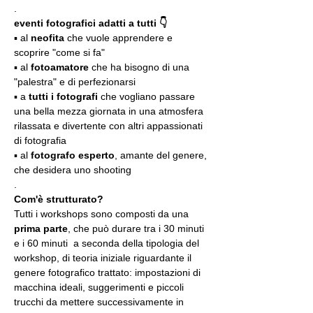
.
eventi fotografici adatti a tutti 👇
▪️ al 
neofita
 che vuole apprendere e 
scoprire "come si fa"
▪️ al 
fotoamatore
 che ha bisogno di una 
"palestra" e di perfezionarsi
▪️ a 
tutti i fotografi
 che vogliano passare 
una bella mezza giornata in una atmosfera 
rilassata e divertente con altri appassionati 
di fotografia
▪️ al 
fotografo esperto
, amante del genere, 
che desidera uno shooting
.
Com'è strutturato?
Tutti i workshops sono composti da una 
prima parte
, che può durare tra i 30 minuti 
e i 60 minuti  a seconda della tipologia del 
workshop, di teoria iniziale riguardante il 
genere fotografico trattato: impostazioni di 
macchina ideali, suggerimenti e piccoli 
trucchi da mettere successivamente in 