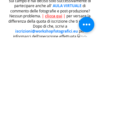
sul campo e hai deciso solo successivamente di
partecipare anche all'
AULA VIRTUALE
di
commento delle fotografie e post-produzione?
Nessun problema.
|
clicca qui
|
per versare la
differenza della quota di iscrizione che ti manca.
Dopo di che, scrivi a
iscrizioni@workshopfotografici.eu
per
informarci dell'operazione effettuata 💻✨✨
METODO ISCRIZIONE
👉
Se riscontri difficoltà con il pagamento
dell'iscrizione mediante carta di credito/paypal
potrai iscriverti tramite altri metodi di pagamento
come
BONIFICO BACARIO
(
contattaci per
ricevere gli estremi bancari)
o REVOLUT
|
CLICCA
QUI
| ricordati in questo caso di contattarci in
seguito per lasciarci i tuoi recapiti per mandarti le
informazioni e il biglietto dell'evento e di
contattarci per e-mail per indicarci i tuoi dati
personali per l'emissione della regolare fattura
(nome cognome, indirizzo di residenza con cap e
codice fiscale).
.
.
.
leggi:
info costi
: La quota di iscrizione è comprensiva di