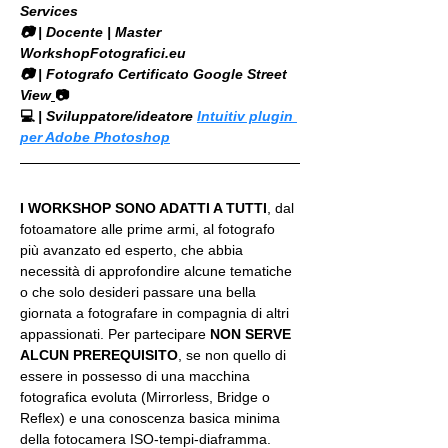
Services
​📷 | Docente | Master 
WorkshopFotografici.eu
📷 | Fotografo Certificato Google Street 
View
📷
💻
 | Sviluppatore/ideatore 
Intuitiv plugin 
per Adobe Photoshop
I WORKSHOP SONO ADATTI A TUTTI
, dal 
fotoamatore alle prime armi, al fotografo 
più avanzato ed esperto, che abbia 
necessità di approfondire alcune tematiche 
o che solo desideri passare una bella 
giornata a fotografare in compagnia di altri 
appassionati. Per partecipare 
NON SERVE 
ALCUN PREREQUISITO
, se non quello di 
essere in possesso di una macchina 
fotografica evoluta (Mirrorless, Bridge o 
Reflex) e una conoscenza basica minima 
della fotocamera ISO-tempi-diaframma.