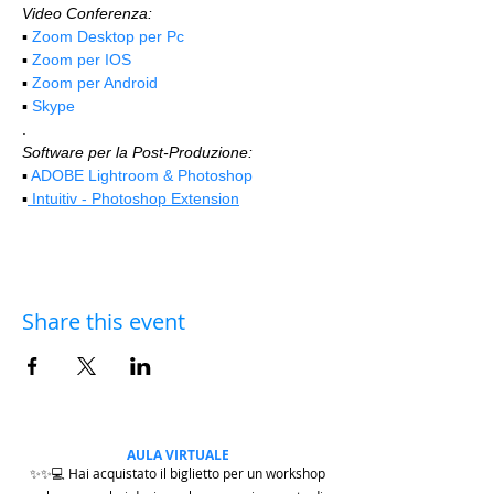
Video Conferenza:
▪️ 
Zoom Desktop per Pc
▪️ 
Zoom per IOS
▪️ 
Zoom per Android
▪️ 
Skype
.
Software per la Post-Produzione:
▪️ 
ADOBE Lightroom & Photoshop
▪️
 Intuitiv - Photoshop Extension
Share this event
AULA VIRTUALE
✨✨💻 Hai acquistato il biglietto per un workshop