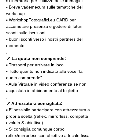
▪️ Liberatoria per l'utilizzo delle immagini
▪️ Breve vademecum sulle tematiche del 
workshop
▪️ WorkshopFotografici.eu CARD per 
accumulare presenza e godere di futuri 
sconti sulle iscrizioni
▪️ buoni sconti verso i nostri partners del 
momento
.
📌
La quota non comprende:
▪️ Trasporti per arrivare in loco
▪️ Tutto quanto non indicato alla voce "la 
quota comprende"
▪️ Aula Virtuale in video conferenza se non 
acquistata in abbinamento al biglietto
.
📌 Attrezzatura consigliata:
▪️ E’ possibile partecipare con attrezzatura a 
propria scelta (reflex, mirrorless, compatta 
evoluta & obiettivo).
▪️ Si consiglia comunque corpo 
reflex/mirrorless con obiettivo a focale fissa 