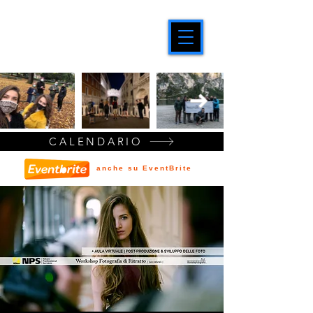
CALENDARIO
anche su EventBrite