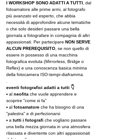
I WORKSHOP SONO ADATTI A TUTTI
, dal 
fotoamatore alle prime armi, al fotografo 
più avanzato ed esperto, che abbia 
necessità di approfondire alcune tematiche 
o che solo desideri passare una bella 
giornata a fotografare in compagnia di altri 
appassionati. Per partecipare 
NON SERVE 
ALCUN PREREQUISITO
, se non quello di 
essere in possesso di una macchina 
fotografica evoluta (Mirrorless, Bridge o 
Reflex) e una conoscenza basica minima 
della fotocamera ISO-tempi-diaframma.
.
eventi fotografici adatti a tutti 👇
▪️ al 
neofita
 che vuole apprendere e 
scoprire "come si fa"
▪️ al 
fotoamatore
 che ha bisogno di una 
"palestra" e di perfezionarsi
▪️ a 
tutti i fotografi
 che vogliano passare 
una bella mezza giornata in una atmosfera 
rilassata e divertente con altri appassionati 