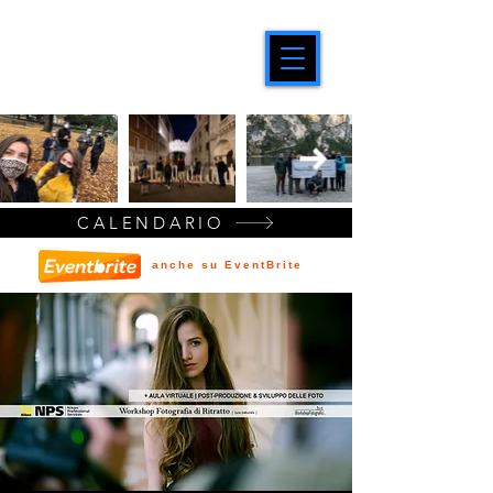
CALENDARIO
anche su EventBrite