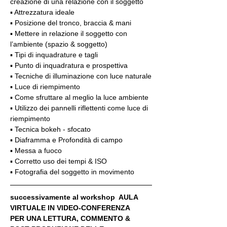
creazione di una relazione con il soggetto
▪️ Attrezzatura ideale
▪️ Posizione del tronco, braccia & mani
▪️ Mettere in relazione il soggetto con 
l’ambiente (spazio & soggetto)
▪️ Tipi di inquadrature e tagli
▪️ Punto di inquadratura e prospettiva
▪️ Tecniche di illuminazione con luce naturale
▪️ Luce di riempimento
▪️ Come sfruttare al meglio la luce ambiente
▪️ Utilizzo dei pannelli riflettenti come luce di 
riempimento
▪️ Tecnica bokeh - sfocato
▪️ Diaframma e Profondità di campo
▪️ Messa a fuoco
▪️ Corretto uso dei tempi & ISO
▪️ Fotografia del soggetto in movimento
successivamente al workshop  AULA 
VIRTUALE IN VIDEO-CONFERENZA
PER UNA LETTURA, COMMENTO & 