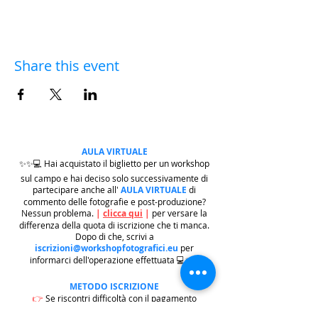
Share this event
AULA VIRTUALE
✨✨💻 Hai acquistato il biglietto per un workshop
sul campo e hai deciso solo successivamente di
partecipare anche all'
AULA VIRTUALE
di
commento delle fotografie e post-produzione?
Nessun problema.
|
clicca qui
|
per versare la
differenza della quota di iscrizione che ti manca.
Dopo di che, scrivi a
iscrizioni@workshopfotografici.eu
per
informarci dell'operazione effettuata 💻✨✨
METODO ISCRIZIONE
👉
Se riscontri difficoltà con il pagamento
dell'iscrizione mediante carta di credito/paypal