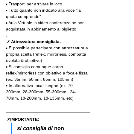
▪️ Trasporti per arrivare in loco
▪️ Tutto quanto non indicato alla voce "la 
quota comprende"
▪️ Aula Virtuale in video conferenza se non 
acquistata in abbinamento al biglietto
.
📌 Attrezzatura consigliata:
▪️ E’ possibile partecipare con attrezzatura a 
propria scelta (reflex, mirrorless, compatta 
evoluta & obiettivo).
▪️ Si consiglia comunque corpo 
reflex/mirrorless con obiettivo a focale fissa 
(ex. 35mm, 50mm, 85mm, 105mm)
▪️ In alternativa focali lunghe (ex. 70-
200mm, 28-300mm, 55-300mm,  24-
70mm, 18-200mm, 18-135mm, etc)
📌IMPORTANTE: 
si consiglia di 
non 