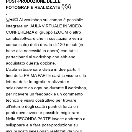
POST-PRODUZIONE DELLE 
FOTOGRAFIE REALIZZATE 👇👇👇
.
💻📲💥 Al workshop sul campo è possibile 
integrare un' AULA VIRTUALE IN VIDEO-
CONFERENZA di gruppo (ZOOM o altro 
canale/software che in sostituzione verrà 
comunicato) della durata di 120 minuti (in 
base alla necessità in opera) con tutti i 
partecipanti al workshop che abbiano 
acquistato questa opzione.
L'aula virtuale sarà divisa in due parti. Il 
fine della PRIMA PARTE sarà la visone e la 
lettura delle fotografie realizzate e 
selezionate da ognuno durante il workshop, 
per ricevere un feedback e un commento 
tecnico e visivo costruttivo per trovare 
all'interno degli scatti i punti di forza e i 
punti dove invece è possibile migliorare. 
Nella SECONDA PARTE invece andremo a 
sviluppare e a fare post-produzione su 
alcuni scatti selezionati realizzati da voi o 