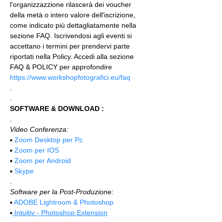
l'organizzazzione rilascerà dei voucher 
della metà o intero valore dell'iscrizione, 
come indicato più dettagliatamente nella 
sezione FAQ. Iscrivendosi agli eventi si 
accettano i termini per prendervi parte 
riportati nella Policy. Accedi alla sezione 
FAQ & POLICY per approfondire 
https://www.workshopfotografici.eu/faq
.
.
SOFTWARE & DOWNLOAD :
.
Video Conferenza:
▪️ 
Zoom Desktop per Pc
▪️ 
Zoom per IOS
▪️ 
Zoom per Android
▪️ 
Skype
.
Software per la Post-Produzione:
▪️ 
ADOBE Lightroom & Photoshop
▪️
 Intuitiv - Photoshop Extension