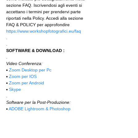
sezione FAQ. Iscrivendosi agli eventi si 
accettano i termini per prendervi parte 
riportati nella Policy. Accedi alla sezione 
FAQ & POLICY per approfondire 
https://www.workshopfotografici.eu/faq
.
.
SOFTWARE & DOWNLOAD :
.
Video Conferenza:
▪️ 
Zoom Desktop per Pc
▪️ 
Zoom per IOS
▪️ 
Zoom per Android
▪️ 
Skype
.
Software per la Post-Produzione:
▪️ 
ADOBE Lightroom & Photoshop