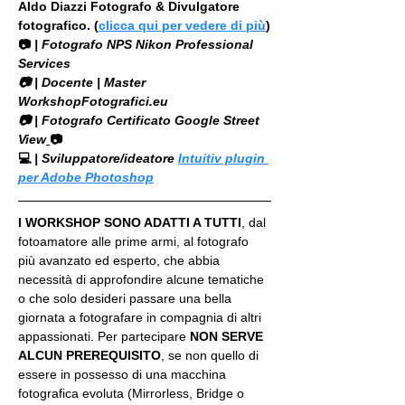
Aldo Diazzi Fotografo & Divulgatore 
fotografico. (
clicca qui per vedere di più
)
📷
 | Fotografo NPS Nikon Professional 
Services
​📷 | Docente | Master 
WorkshopFotografici.eu
📷 | Fotografo Certificato Google Street 
View
📷
💻
 | Sviluppatore/ideatore 
Intuitiv plugin 
per Adobe Photoshop
I WORKSHOP SONO ADATTI A TUTTI
, dal 
fotoamatore alle prime armi, al fotografo 
più avanzato ed esperto, che abbia 
necessità di approfondire alcune tematiche 
o che solo desideri passare una bella 
giornata a fotografare in compagnia di altri 
appassionati. Per partecipare 
NON SERVE 
ALCUN PREREQUISITO
, se non quello di 
essere in possesso di una macchina 
fotografica evoluta (Mirrorless, Bridge o 