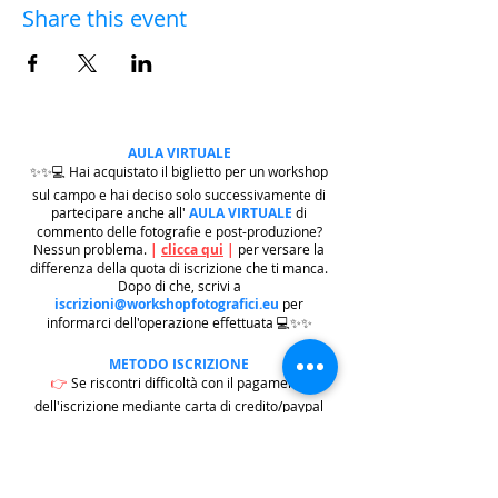
Share this event
AULA VIRTUALE
✨✨💻 Hai acquistato il biglietto per un workshop
sul campo e hai deciso solo successivamente di
partecipare anche all'
AULA VIRTUALE
di
commento delle fotografie e post-produzione?
Nessun problema.
|
clicca qui
|
per versare la
differenza della quota di iscrizione che ti manca.
Dopo di che, scrivi a
iscrizioni@workshopfotografici.eu
per
informarci dell'operazione effettuata 💻✨✨
METODO ISCRIZIONE
👉
Se riscontri difficoltà con il pagamento
dell'iscrizione mediante carta di credito/paypal
potrai iscriverti tramite altri metodi di pagamento
come
BONIFICO BACARIO
(
contattaci per
ricevere gli estremi bancari)
o REVOLUT
|
CLICCA
QUI
| ricordati in questo caso di contattarci in
seguito per lasciarci i tuoi recapiti per mandarti le