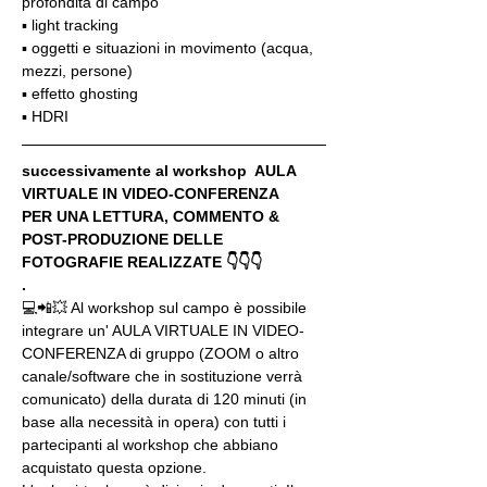
profondità di campo
▪️ light tracking
▪️ oggetti e situazioni in movimento (acqua, 
mezzi, persone)
▪️ effetto ghosting
▪️ HDRI
successivamente al workshop  AULA 
VIRTUALE IN VIDEO-CONFERENZA
PER UNA LETTURA, COMMENTO & 
POST-PRODUZIONE DELLE 
FOTOGRAFIE REALIZZATE 👇👇👇
.
💻📲💥 Al workshop sul campo è possibile 
integrare un' AULA VIRTUALE IN VIDEO-
CONFERENZA di gruppo (ZOOM o altro 
canale/software che in sostituzione verrà 
comunicato) della durata di 120 minuti (in 
base alla necessità in opera) con tutti i 
partecipanti al workshop che abbiano 
acquistato questa opzione.