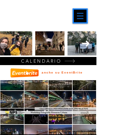
CALENDARIO
anche su EventBrite