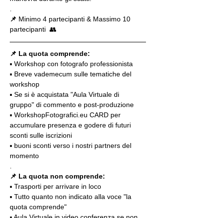
.
📌
 Minimo 4 partecipanti & Massimo 10 
partecipanti  👥
📌 La quota comprende:
▪️ Workshop con fotografo professionista
▪️ Breve vademecum sulle tematiche del 
workshop
▪️ Se si è acquistata "Aula Virtuale di 
gruppo" di commento e post-produzione
▪️ WorkshopFotografici.eu CARD per 
accumulare presenza e godere di futuri 
sconti sulle iscrizioni
▪️ buoni sconti verso i nostri partners del 
momento
.
📌 La quota non comprende:
▪️ Trasporti per arrivare in loco
▪️ Tutto quanto non indicato alla voce "la 
quota comprende"
▪️ Aula Virtuale in video conferenza se non 