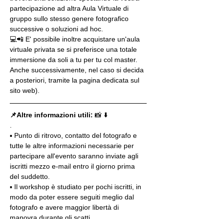
partecipazione ad altra Aula Virtuale di 
gruppo sullo stesso genere fotografico 
successive o soluzioni ad hoc.
💻📲 E' possibile inoltre acquistare un'aula 
virtuale privata se si preferisce una totale 
immersione da soli a tu per tu col master. 
Anche successivamente, nel caso si decida 
a posteriori, tramite la pagina dedicata sul 
sito web).
📌Altre informazioni utili: 
📸 ⬇️
.
▪️ Punto di ritrovo, contatto del fotografo e 
tutte le altre informazioni necessarie per 
partecipare all'evento saranno inviate agli 
iscritti mezzo e-mail entro il giorno prima 
del suddetto.
▪️ Il workshop è studiato per pochi iscritti, in 
modo da poter essere seguiti meglio dal 
fotografo e avere maggior libertà di 
manovra durante gli scatti.