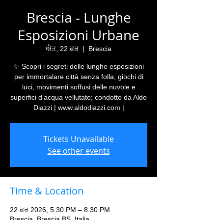
Brescia - Lunghe
Esposizioni Urbane
ਐਤ, 22 ਫ਼ਰ
  |  
Brescia
✨ Scopri i segreti delle lunghe esposizioni
per immortalare città senza folla, giochi di
luci, movimenti soffusi delle nuvole e
superfici d’acqua vellutate; condotto da Aldo
Diazzi | www.aldodiazzi.com |
Tickets Unavailable
See other events
Time & Location
22 ਫ਼ਰ 2026, 5:30 PM – 8:30 PM
Brescia, Brescia BS, Italia