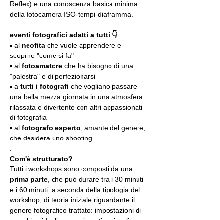
Reflex) e una conoscenza basica minima 
della fotocamera ISO-tempi-diaframma.
.
eventi fotografici adatti a tutti 👇
▪️ al 
neofita
 che vuole apprendere e 
scoprire "come si fa"
▪️ al 
fotoamatore
 che ha bisogno di una 
"palestra" e di perfezionarsi
▪️ a 
tutti i fotografi
 che vogliano passare 
una bella mezza giornata in una atmosfera 
rilassata e divertente con altri appassionati 
di fotografia
▪️ al 
fotografo esperto
, amante del genere, 
che desidera uno shooting
.
Com'è strutturato?
Tutti i workshops sono composti da una 
prima parte
, che può durare tra i 30 minuti 
e i 60 minuti  a seconda della tipologia del 
workshop, di teoria iniziale riguardante il 
genere fotografico trattato: impostazioni di 