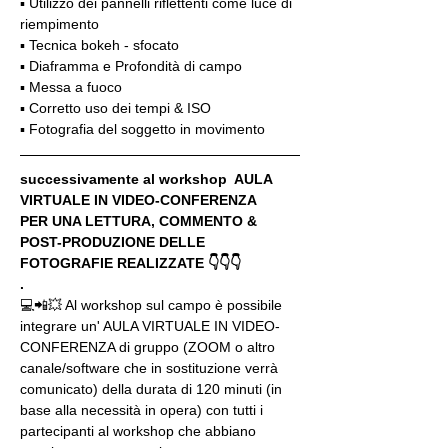
▪️ Utilizzo dei pannelli riflettenti come luce di 
riempimento
▪️ Tecnica bokeh - sfocato
▪️ Diaframma e Profondità di campo
▪️ Messa a fuoco
▪️ Corretto uso dei tempi & ISO
▪️ Fotografia del soggetto in movimento
successivamente al workshop  AULA 
VIRTUALE IN VIDEO-CONFERENZA
PER UNA LETTURA, COMMENTO & 
POST-PRODUZIONE DELLE 
FOTOGRAFIE REALIZZATE 👇👇👇
.
💻📲💥 Al workshop sul campo è possibile 
integrare un' AULA VIRTUALE IN VIDEO-
CONFERENZA di gruppo (ZOOM o altro 
canale/software che in sostituzione verrà 
comunicato) della durata di 120 minuti (in 
base alla necessità in opera) con tutti i 
partecipanti al workshop che abbiano 