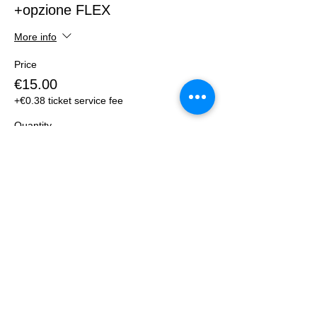
+opzione FLEX
More info
Price
€15.00
+€0.38 ticket service fee
Quantity
Total
€0.00
Checkout