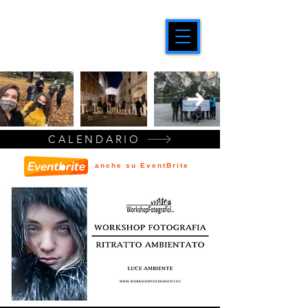
CALENDARIO
anche su EventBrite