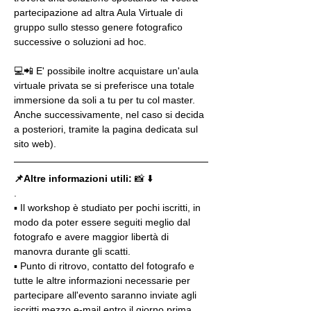
partecipazione ad altra Aula Virtuale di 
gruppo sullo stesso genere fotografico 
successive o soluzioni ad hoc.
💻📲 E' possibile inoltre acquistare un'aula 
virtuale privata se si preferisce una totale 
immersione da soli a tu per tu col master. 
Anche successivamente, nel caso si decida 
a posteriori, tramite la pagina dedicata sul 
sito web).
📌Altre informazioni utili: 
📸 ⬇️
.
▪️ Il workshop è studiato per pochi iscritti, in 
modo da poter essere seguiti meglio dal 
fotografo e avere maggior libertà di 
manovra durante gli scatti.
▪️ Punto di ritrovo, contatto del fotografo e 
tutte le altre informazioni necessarie per 
partecipare all'evento saranno inviate agli 
iscritti mezzo e-mail entro il giorno prima 