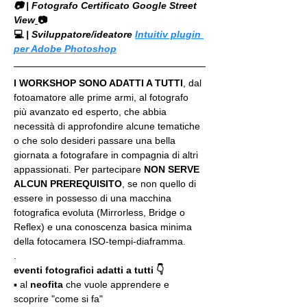
📷 | Fotografo Certificato Google Street 
View
📷
💻
 | Sviluppatore/ideatore 
Intuitiv plugin 
per Adobe Photoshop
I WORKSHOP SONO ADATTI A TUTTI
, dal 
fotoamatore alle prime armi, al fotografo 
più avanzato ed esperto, che abbia 
necessità di approfondire alcune tematiche 
o che solo desideri passare una bella 
giornata a fotografare in compagnia di altri 
appassionati. Per partecipare 
NON SERVE 
ALCUN PREREQUISITO
, se non quello di 
essere in possesso di una macchina 
fotografica evoluta (Mirrorless, Bridge o 
Reflex) e una conoscenza basica minima 
della fotocamera ISO-tempi-diaframma.
.
eventi fotografici adatti a tutti 👇
▪️ al 
neofita
 che vuole apprendere e 
scoprire "come si fa"