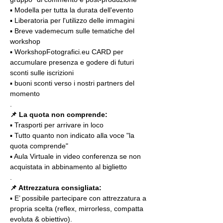
▪️ Modella per tutta la durata dell'evento
▪️ Liberatoria per l'utilizzo delle immagini
▪️ Breve vademecum sulle tematiche del 
workshop
▪️ WorkshopFotografici.eu CARD per 
accumulare presenza e godere di futuri 
sconti sulle iscrizioni
▪️ buoni sconti verso i nostri partners del 
momento
.
📌
La quota non comprende:
▪️ Trasporti per arrivare in loco
▪️ Tutto quanto non indicato alla voce "la 
quota comprende"
▪️ Aula Virtuale in video conferenza se non 
acquistata in abbinamento al biglietto
.
📌 Attrezzatura consigliata:
▪️ E’ possibile partecipare con attrezzatura a 
propria scelta (reflex, mirrorless, compatta 
evoluta & obiettivo).