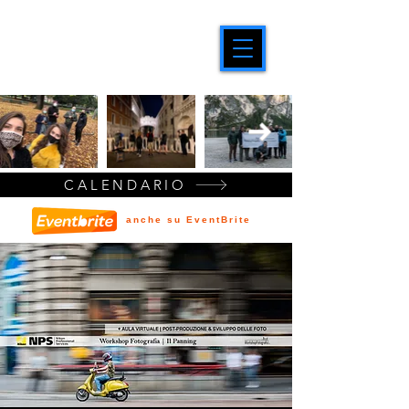
CALENDARIO
anche su EventBrite