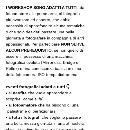
.
I WORKSHOP SONO ADATTI A TUTTI
, dal 
fotoamatore alle prime armi, al fotografo 
più avanzato ed esperto, che abbia 
necessità di approfondire alcune tematiche 
o che solo desideri passare una bella 
giornata a fotografare in compagnia di altri 
appassionati. Per partecipare 
NON SERVE 
ALCUN PREREQUISITO
, se non quello di 
essere in possesso di una macchina 
fotografica evoluta (Mirrorless, Bridge o 
Reflex) e una conoscenza basica minima 
della fotocamera ISO-tempi-diaframma.
.
eventi fotografici adatti a tutti 👇
▪️ al 
neofita
 che vuole apprendere e 
scoprire "come si fa"
▪️ al 
fotoamatore
 che ha bisogno di una 
"palestra" e di perfezionarsi
▪️ a 
tutti i fotografi
 che vogliano passare 
una bella mezza giornata in una atmosfera 
rilassata e divertente con altri appassionati 