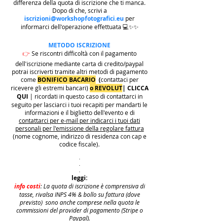
differenza della quota di iscrizione che ti manca.
Dopo di che, scrivi a
iscrizioni@workshopfotografici.eu
per
informarci dell'operazione effettuata 💻✨✨
METODO ISCRIZIONE
👉
Se riscontri difficoltà con il pagamento
dell'iscrizione mediante carta di credito/paypal
potrai iscriverti tramite altri metodi di pagamento
come
BONIFICO BACARIO
(
contattaci per
ricevere gli estremi bancari)
o REVOLUT
|
CLICCA
QUI
| ricordati in questo caso di contattarci in
seguito per lasciarci i tuoi recapiti per mandarti le
informazioni e il biglietto dell'evento e di
contattarci per e-mail per indicarci i tuoi dati
personali per l'emissione della regolare fattura
(nome cognome, indirizzo di residenza con cap e
codice fiscale).
.
.
.
leggi:
info costi
: La quota di iscrizione è comprensiva di
tasse, rivalsa INPS 4% & bollo su fattura (dove
previsto) sono anche comprese nella quota le
commissioni del provider di pagamento (Stripe o
Paypal).