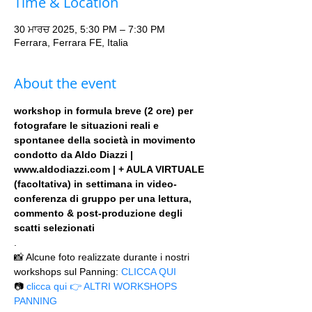
Time & Location
30 ਮਾਰਚ 2025, 5:30 PM – 7:30 PM
Ferrara, Ferrara FE, Italia
About the event
workshop in formula breve (2 ore) per 
fotografare le situazioni reali e 
spontanee della società in movimento 
condotto da Aldo Diazzi | 
www.aldodiazzi.com | + AULA VIRTUALE 
(facoltativa) in settimana in video-
conferenza di gruppo per una lettura, 
commento & post-produzione degli 
scatti selezionati
.
📸 Alcune foto realizzate durante i nostri 
workshops sul Panning: 
CLICCA QUI
📷 
clicca qui 👉 ALTRI WORKSHOPS 
PANNING