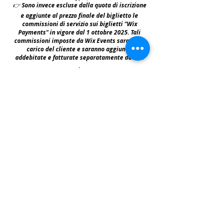
👉
S
ono invece escluse dalla quota di iscrizione
e aggiunte al prezzo finale del biglietto le
commissioni di servizio sui biglietti "Wix
Payments" in vigore dal 1 ottobre 2025. Tali
commissioni imposte da Wix Events saranno a
carico del cliente e saranno aggiunte,
addebitate e fatturate separatamente da Wix
.
leggi:
N.B: iscrivendosi agli eventi e acquistando i
biglietti e le prevendite si accettano i termini
per prendervi parte riportati nella | Policy
|
faq & policy | clicca qui per prenderne
visione.
Copyright © All Rights Reserved Aldo Diazzi P.IVA IT01618140196
Privacy | Cookie Policy
Faq & Policy
info@workshopfotografici.eu
ARTICOLI & NEWS