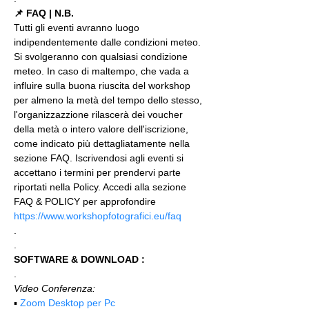
📌 FAQ | N.B.
Tutti gli eventi avranno luogo 
indipendentemente dalle condizioni meteo. 
Si svolgeranno con qualsiasi condizione 
meteo. In caso di maltempo, che vada a 
influire sulla buona riuscita del workshop 
per almeno la metà del tempo dello stesso, 
l'organizzazzione rilascerà dei voucher 
della metà o intero valore dell'iscrizione, 
come indicato più dettagliatamente nella 
sezione FAQ. Iscrivendosi agli eventi si 
accettano i termini per prendervi parte 
riportati nella Policy. Accedi alla sezione 
FAQ & POLICY per approfondire 
https://www.workshopfotografici.eu/faq
.
.
SOFTWARE & DOWNLOAD :
.
Video Conferenza:
▪️ 
Zoom Desktop per Pc