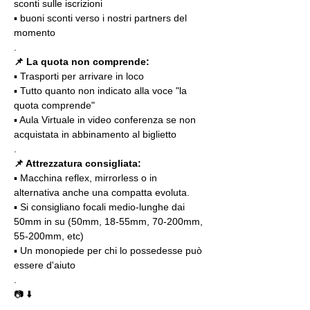
sconti sulle iscrizioni
▪️ buoni sconti verso i nostri partners del 
momento
.
📌 La quota non comprende:
▪️ Trasporti per arrivare in loco
▪️ Tutto quanto non indicato alla voce "la 
quota comprende"
▪️ Aula Virtuale in video conferenza se non 
acquistata in abbinamento al biglietto
.
📌 Attrezzatura consigliata:
▪️ Macchina reflex, mirrorless o in 
alternativa anche una compatta evoluta.
▪️ Si consigliano focali medio-lunghe dai 
50mm in su (50mm, 18-55mm, 70-200mm, 
55-200mm, etc)
▪️ Un monopiede per chi lo possedesse può 
essere d'aiuto 
.
📷 ⬇️
.