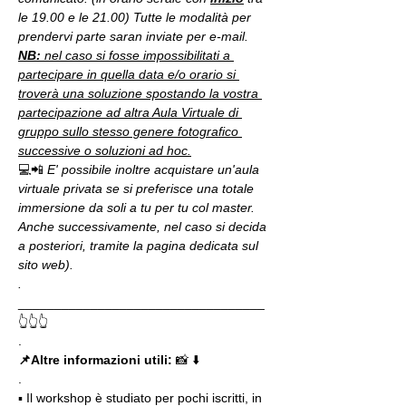
le 19.00 e le 21.00) Tutte le modalità per 
prendervi parte saran inviate per e-mail.
NB:
 nel caso si fosse impossibilitati a 
partecipare in quella data e/o orario si 
troverà una soluzione spostando la vostra 
partecipazione ad altra Aula Virtuale di 
gruppo sullo stesso genere fotografico 
successive o soluzioni ad hoc.
💻📲 
E' possibile inoltre acquistare un'aula 
virtuale privata se si preferisce una totale 
immersione da soli a tu per tu col master. 
Anche successivamente, nel caso si decida 
a posteriori, tramite la pagina dedicata sul 
sito web).
.
__________________________________
👆👆👆
.
📌Altre informazioni utili: 
📸 ⬇️
.
▪️ Il workshop è studiato per pochi iscritti, in 