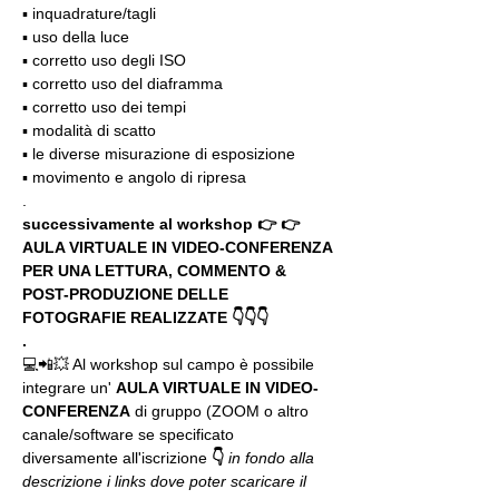
▪️ inquadrature/tagli
▪️ uso della luce
▪️ corretto uso degli ISO
▪️ corretto uso del diaframma
▪️ corretto uso dei tempi
▪️ modalità di scatto
▪️ le diverse misurazione di esposizione
▪️ movimento e angolo di ripresa
.
successivamente al workshop 👉 👉 
AULA VIRTUALE IN VIDEO-CONFERENZA
PER UNA LETTURA, COMMENTO & 
POST-PRODUZIONE DELLE 
FOTOGRAFIE REALIZZATE 👇👇👇
.
💻📲💥 Al workshop sul campo è possibile 
integrare un' 
AULA VIRTUALE IN VIDEO-
CONFERENZA
 di gruppo (ZOOM o altro 
canale/software se specificato 
diversamente all'iscrizione 
👇
in fondo alla 
descrizione i links dove poter scaricare il 