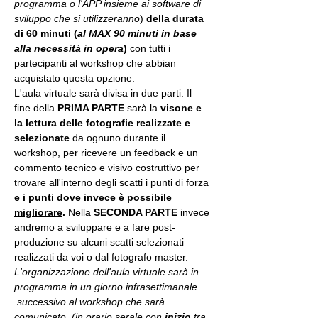
programma o l'APP insieme ai software di 
sviluppo che si utilizzeranno
) 
della durata 
di 60 minuti (
al MAX 90 minuti in base 
alla necessità in opera
) 
con tutti i 
partecipanti al workshop che abbian 
acquistato questa opzione.
L'aula virtuale sarà divisa in due parti. Il 
fine della 
PRIMA PARTE 
sarà la 
visone e 
la lettura delle fotografie realizzate
e 
selezionate
 da ognuno durante il 
workshop, per ricevere un feedback e un 
commento tecnico e visivo costruttivo per 
trovare all'interno degli scatti i punti di forza 
e 
i punti dove invece è possibile 
migliorare
. 
Nella 
SECONDA PARTE 
invece 
andremo a sviluppare e a fare post-
produzione su alcuni scatti selezionati 
realizzati da voi o dal fotografo master.
L'organizzazione dell'aula virtuale sarà in 
programma in un giorno infrasettimanale 
 successivo al workshop che sarà 
comunicato. (in orario serale con 
inizio
 tra 