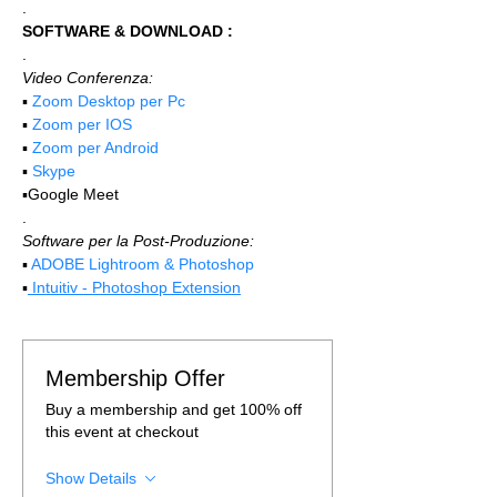
.
SOFTWARE & DOWNLOAD :
.
Video Conferenza:
▪️ 
Zoom Desktop per Pc
▪️ 
Zoom per IOS
▪️ 
Zoom per Android
▪️ 
Skype
▪️Google Meet
.
Software per la Post-Produzione:
▪️ 
ADOBE Lightroom & Photoshop
▪️
 Intuitiv - Photoshop Extension
Membership Offer
Buy a membership and get 100% off
this event at checkout
Show Details