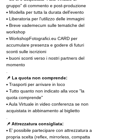
gruppo" di commento e post-produzione
▪️ Modella per tutta la durata dell'evento
▪️ Liberatoria per l'utilizzo delle immagini
▪️ Breve vademecum sulle tematiche del 
workshop
▪️ WorkshopFotografici.eu CARD per 
accumulare presenza e godere di futuri 
sconti sulle iscrizioni
▪️ buoni sconti verso i nostri partners del 
momento
.
📌
La quota non comprende:
▪️ Trasporti per arrivare in loco
▪️ Tutto quanto non indicato alla voce "la 
quota comprende"
▪️ Aula Virtuale in video conferenza se non 
acquistata in abbinamento al biglietto
.
📌 Attrezzatura consigliata:
▪️ E’ possibile partecipare con attrezzatura a 
propria scelta (reflex, mirrorless, compatta 