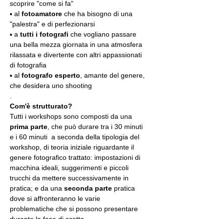
scoprire "come si fa"
▪️ al 
fotoamatore
 che ha bisogno di una 
"palestra" e di perfezionarsi
▪️ a 
tutti i fotografi
 che vogliano passare 
una bella mezza giornata in una atmosfera 
rilassata e divertente con altri appassionati 
di fotografia
▪️ al 
fotografo esperto
, amante del genere, 
che desidera uno shooting
.
Com'è strutturato?
Tutti i workshops sono composti da una 
prima parte
, che può durare tra i 30 minuti 
e i 60 minuti  a seconda della tipologia del 
workshop, di teoria iniziale riguardante il 
genere fotografico trattato: impostazioni di 
macchina ideali, suggerimenti e piccoli 
trucchi da mettere successivamente in 
pratica; e da una 
seconda parte
 pratica 
dove si affronteranno le varie 
problematiche che si possono presentare 
durante la fase di scatto.