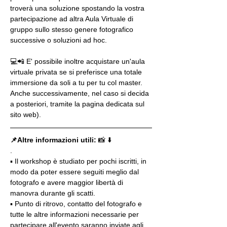
troverà una soluzione spostando la vostra 
partecipazione ad altra Aula Virtuale di 
gruppo sullo stesso genere fotografico 
successive o soluzioni ad hoc.
💻📲 E' possibile inoltre acquistare un'aula 
virtuale privata se si preferisce una totale 
immersione da soli a tu per tu col master. 
Anche successivamente, nel caso si decida 
a posteriori, tramite la pagina dedicata sul 
sito web).
📌Altre informazioni utili: 
📸 ⬇️
.
▪️ Il workshop è studiato per pochi iscritti, in 
modo da poter essere seguiti meglio dal 
fotografo e avere maggior libertà di 
manovra durante gli scatti.
▪️ Punto di ritrovo, contatto del fotografo e 
tutte le altre informazioni necessarie per 
partecipare all'evento saranno inviate agli 