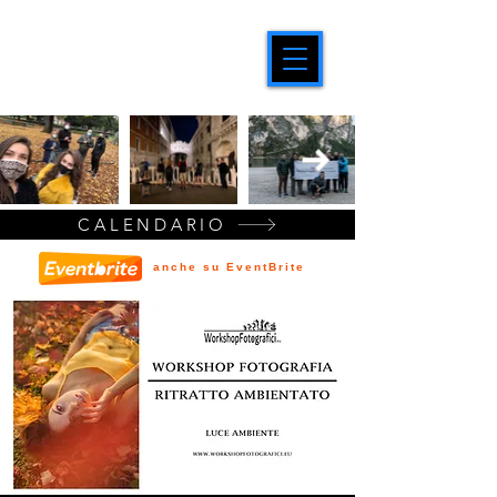
CALENDARIO
anche su EventBrite