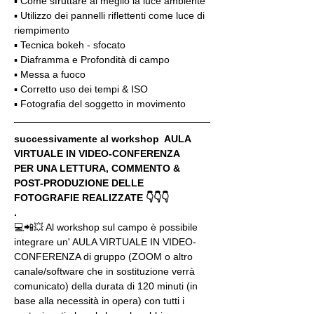
▪️ Come sfruttare al meglio la luce ambiente
▪️ Utilizzo dei pannelli riflettenti come luce di 
riempimento
▪️ Tecnica bokeh - sfocato
▪️ Diaframma e Profondità di campo
▪️ Messa a fuoco
▪️ Corretto uso dei tempi & ISO
▪️ Fotografia del soggetto in movimento
successivamente al workshop  AULA 
VIRTUALE IN VIDEO-CONFERENZA
PER UNA LETTURA, COMMENTO & 
POST-PRODUZIONE DELLE 
FOTOGRAFIE REALIZZATE 👇👇👇
.
💻📲💥 Al workshop sul campo è possibile 
integrare un' AULA VIRTUALE IN VIDEO-
CONFERENZA di gruppo (ZOOM o altro 
canale/software che in sostituzione verrà 
comunicato) della durata di 120 minuti (in 
base alla necessità in opera) con tutti i 