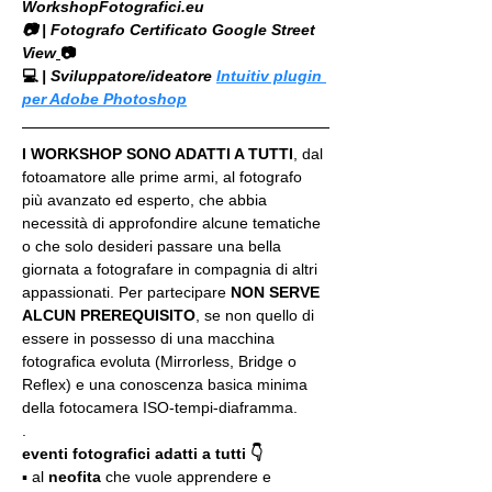
WorkshopFotografici.eu
📷 | Fotografo Certificato Google Street 
View
📷
💻
 | Sviluppatore/ideatore 
Intuitiv plugin 
per Adobe Photoshop
I WORKSHOP SONO ADATTI A TUTTI
, dal 
fotoamatore alle prime armi, al fotografo 
più avanzato ed esperto, che abbia 
necessità di approfondire alcune tematiche 
o che solo desideri passare una bella 
giornata a fotografare in compagnia di altri 
appassionati. Per partecipare 
NON SERVE 
ALCUN PREREQUISITO
, se non quello di 
essere in possesso di una macchina 
fotografica evoluta (Mirrorless, Bridge o 
Reflex) e una conoscenza basica minima 
della fotocamera ISO-tempi-diaframma.
.
eventi fotografici adatti a tutti 👇
▪️ al 
neofita
 che vuole apprendere e 