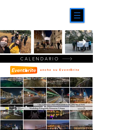
CALENDARIO
anche su EventBrite