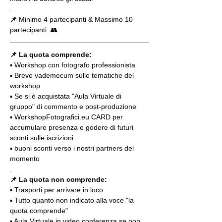
.
📌
 Minimo 4 partecipanti & Massimo 10 
partecipanti  👥
📌 La quota comprende:
▪️ Workshop con fotografo professionista
▪️ Breve vademecum sulle tematiche del 
workshop
▪️ Se si è acquistata "Aula Virtuale di 
gruppo" di commento e post-produzione
▪️ WorkshopFotografici.eu CARD per 
accumulare presenza e godere di futuri 
sconti sulle iscrizioni
▪️ buoni sconti verso i nostri partners del 
momento
.
📌 La quota non comprende:
▪️ Trasporti per arrivare in loco
▪️ Tutto quanto non indicato alla voce "la 
quota comprende"
▪️ Aula Virtuale in video conferenza se non 