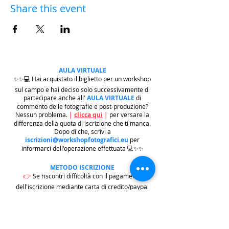
Share this event
AULA VIRTUALE
✨✨💻 Hai acquistato il biglietto per un workshop
sul campo e hai deciso solo successivamente di
partecipare anche all'
AULA VIRTUALE
di
commento delle fotografie e post-produzione?
Nessun problema.
|
clicca qui
|
per versare la
differenza della quota di iscrizione che ti manca.
Dopo di che, scrivi a
iscrizioni@workshopfotografici.eu
per
informarci dell'operazione effettuata 💻✨✨
METODO ISCRIZIONE
👉
Se riscontri difficoltà con il pagamento
dell'iscrizione mediante carta di credito/paypal
potrai iscriverti tramite altri metodi di pagamento
come
BONIFICO BACARIO
(
contattaci per
ricevere gli estremi bancari)
o REVOLUT
|
CLICCA
QUI
| ricordati in questo caso di contattarci in
seguito per lasciarci i tuoi recapiti per mandarti le