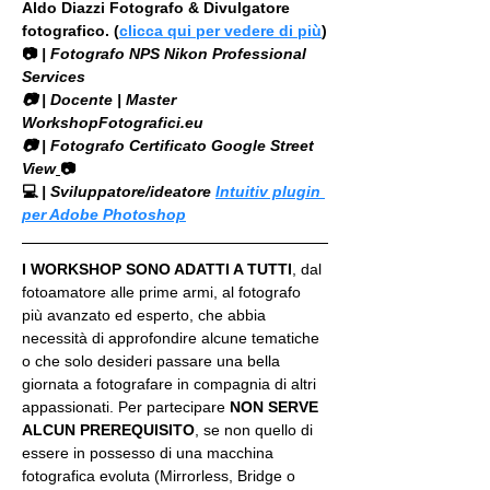
Aldo Diazzi Fotografo & Divulgatore 
fotografico. (
clicca qui per vedere di più
)
📷
 | Fotografo NPS Nikon Professional 
Services
​📷 | Docente | Master 
WorkshopFotografici.eu
📷 | Fotografo Certificato Google Street 
View
📷
💻
 | Sviluppatore/ideatore 
Intuitiv plugin 
per Adobe Photoshop
I WORKSHOP SONO ADATTI A TUTTI
, dal 
fotoamatore alle prime armi, al fotografo 
più avanzato ed esperto, che abbia 
necessità di approfondire alcune tematiche 
o che solo desideri passare una bella 
giornata a fotografare in compagnia di altri 
appassionati. Per partecipare 
NON SERVE 
ALCUN PREREQUISITO
, se non quello di 
essere in possesso di una macchina 
fotografica evoluta (Mirrorless, Bridge o 