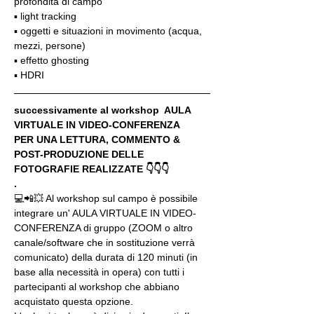
profondità di campo
▪️ light tracking
▪️ oggetti e situazioni in movimento (acqua, 
mezzi, persone)
▪️ effetto ghosting
▪️ HDRI
successivamente al workshop  AULA 
VIRTUALE IN VIDEO-CONFERENZA
PER UNA LETTURA, COMMENTO & 
POST-PRODUZIONE DELLE 
FOTOGRAFIE REALIZZATE 👇👇👇
.
💻📲💥 Al workshop sul campo è possibile 
integrare un' AULA VIRTUALE IN VIDEO-
CONFERENZA di gruppo (ZOOM o altro 
canale/software che in sostituzione verrà 
comunicato) della durata di 120 minuti (in 
base alla necessità in opera) con tutti i 
partecipanti al workshop che abbiano 
acquistato questa opzione.