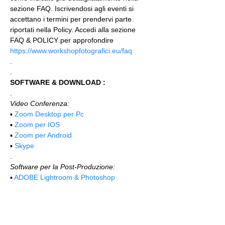
sezione FAQ. Iscrivendosi agli eventi si 
accettano i termini per prendervi parte 
riportati nella Policy. Accedi alla sezione 
FAQ & POLICY per approfondire 
https://www.workshopfotografici.eu/faq
.
.
SOFTWARE & DOWNLOAD :
.
Video Conferenza:
▪️ 
Zoom Desktop per Pc
▪️ 
Zoom per IOS
▪️ 
Zoom per Android
▪️ 
Skype
.
Software per la Post-Produzione:
▪️ 
ADOBE Lightroom & Photoshop