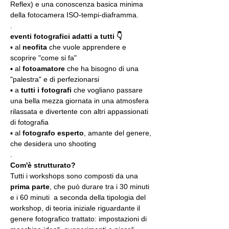
Reflex) e una conoscenza basica minima 
della fotocamera ISO-tempi-diaframma.
.
eventi fotografici adatti a tutti 👇
▪️ al 
neofita
 che vuole apprendere e 
scoprire "come si fa"
▪️ al 
fotoamatore
 che ha bisogno di una 
"palestra" e di perfezionarsi
▪️ a 
tutti i fotografi
 che vogliano passare 
una bella mezza giornata in una atmosfera 
rilassata e divertente con altri appassionati 
di fotografia
▪️ al 
fotografo esperto
, amante del genere, 
che desidera uno shooting
.
Com'è strutturato?
Tutti i workshops sono composti da una 
prima parte
, che può durare tra i 30 minuti 
e i 60 minuti  a seconda della tipologia del 
workshop, di teoria iniziale riguardante il 
genere fotografico trattato: impostazioni di 