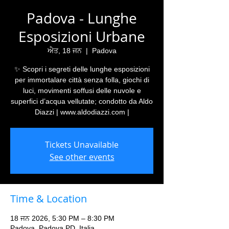
Padova - Lunghe
Esposizioni Urbane
ਐਤ, 18 ਜਨ
  |  
Padova
✨ Scopri i segreti delle lunghe esposizioni
per immortalare città senza folla, giochi di
luci, movimenti soffusi delle nuvole e
superfici d’acqua vellutate; condotto da Aldo
Diazzi | www.aldodiazzi.com |
Tickets Unavailable
See other events
Time & Location
18 ਜਨ 2026, 5:30 PM – 8:30 PM
Padova, Padova PD, Italia