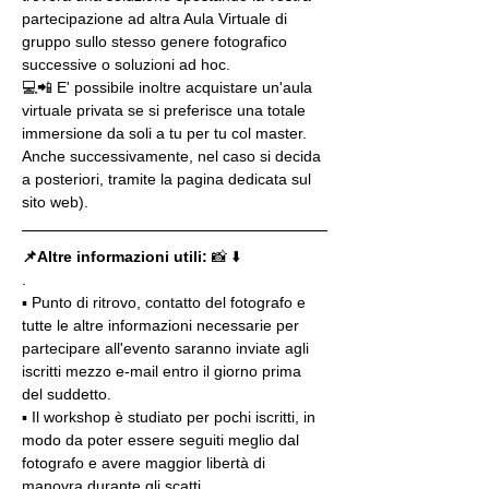
partecipazione ad altra Aula Virtuale di 
gruppo sullo stesso genere fotografico 
successive o soluzioni ad hoc.
💻📲 E' possibile inoltre acquistare un'aula 
virtuale privata se si preferisce una totale 
immersione da soli a tu per tu col master. 
Anche successivamente, nel caso si decida 
a posteriori, tramite la pagina dedicata sul 
sito web).
📌Altre informazioni utili: 
📸 ⬇️
.
▪️ Punto di ritrovo, contatto del fotografo e 
tutte le altre informazioni necessarie per 
partecipare all'evento saranno inviate agli 
iscritti mezzo e-mail entro il giorno prima 
del suddetto.
▪️ Il workshop è studiato per pochi iscritti, in 
modo da poter essere seguiti meglio dal 
fotografo e avere maggior libertà di 
manovra durante gli scatti.