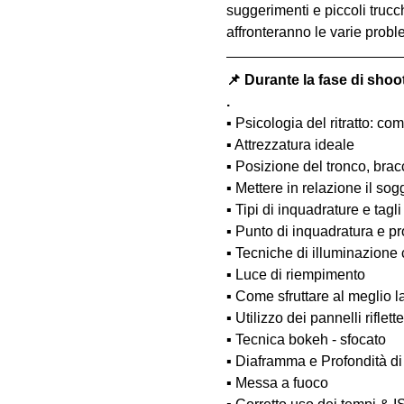
suggerimenti e piccoli trucc
affronteranno le varie probl
📌 Durante la fase di shoo
.
▪️ Psicologia del ritratto: 
▪️ Attrezzatura ideale
▪️ Posizione del tronco, bra
▪️ Mettere in relazione il so
▪️ Tipi di inquadrature e tagli
▪️ Punto di inquadratura e pr
▪️ Tecniche di illuminazione
▪️ Luce di riempimento
▪️ Come sfruttare al meglio 
▪️ Utilizzo dei pannelli rifle
▪️ Tecnica bokeh - sfocato
▪️ Diaframma e Profondità d
▪️ Messa a fuoco