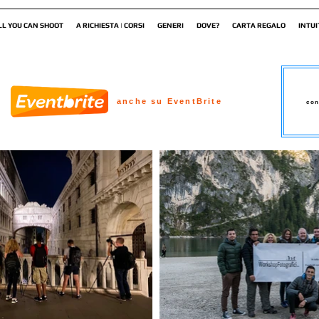
LL YOU CAN SHOOT
A RICHIESTA | CORSI
GENERI
DOVE?
CARTA REGALO
INTUI
anche su EventBrite
con