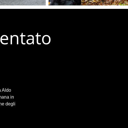
ientato
a Aldo
mana in
ne degli