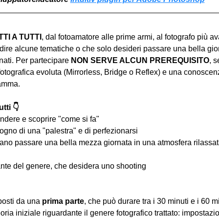
I A TUTTI
, dal fotoamatore alle prime armi, al fotografo più a
ire alcune tematiche o che solo desideri passare una bella gior
ati. Per partecipare 
NON SERVE ALCUN PREREQUISITO
, s
tografica evoluta (Mirrorless, Bridge o Reflex) e una conoscen
ramma.
tti 👇
ndere e scoprire "come si fa"
ogno di una "palestra" e di perfezionarsi
iano passare una bella mezza giornata in una atmosfera rilassata 
nte del genere, che desidera uno shooting
osti da una 
prima parte
, che può durare tra i 30 minuti e i 60 m
oria iniziale riguardante il genere fotografico trattato: impostazi