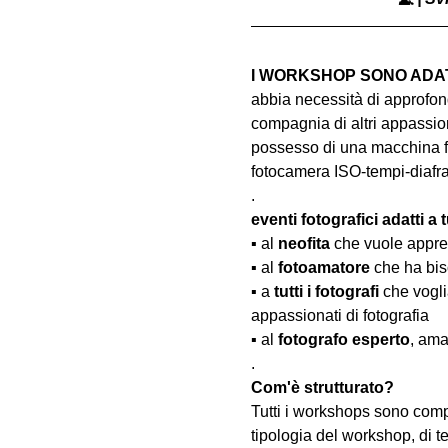
I WORKSHOP SONO ADATT
abbia necessità di approfond
compagnia di altri appassion
possesso di una macchina fo
fotocamera ISO-tempi-diaf
.
eventi fotografici adatti a tu
▪️ al 
neofita
 che vuole appre
▪️ al 
fotoamatore
 che ha bis
▪️ a 
tutti i fotografi
 che vogl
appassionati di fotografia
▪️ al 
fotografo esperto
, ama
.
Com'è strutturato?
Tutti i workshops sono comp
tipologia del workshop, di te