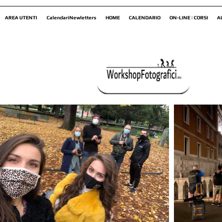
AREA UTENTI
CalendariNewletters
HOME
CALENDARIO
ON-LINE | CORSI
A