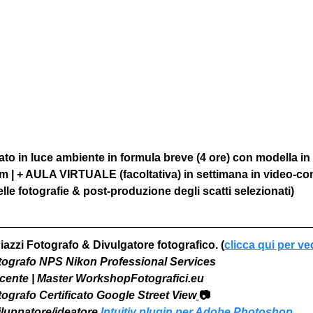
to in luce ambiente in formula breve (4 ore) con modella in
om | + AULA VIRTUALE (facoltativa) in settimana in video-co
le fotografie & post-produzione degli scatti selezionati)
iazzi Fotografo & Divulgatore fotografico. (
clicca qui per ve
otografo NPS Nikon Professional Services
Docente | Master WorkshopFotografici.eu
otografo Certificato Google Street View
📷
viluppatore/ideatore 
Intuitiv plugin per Adobe Photoshop