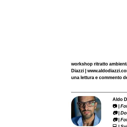
workshop ritratto ambienta
Diazzi | www.aldodiazzi.c
una lettura e commento del
Aldo D
📷
 | F
​📷 | 
📷 | F
💻
 | S