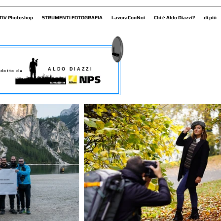
TIV Photoshop
STRUMENTI FOTOGRAFIA
LavoraConNoi
Chi è Aldo Diazzi?
di più
ALDO DIAZZI
dotto da