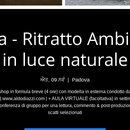
 - Ritratto Amb
in luce naturale
ਐਤ, 09 ਨਵੰ
  |  
Padova
hop in formula breve (4 ore) con modella in esterna condotto d
 | www.aldodiazzi.com | + AULA VIRTUALE (facoltativa) in setti
onferenza di gruppo per una lettura, commento & post-produzio
scatti selezionati