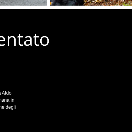
entato
a Aldo
mana in
ne degli