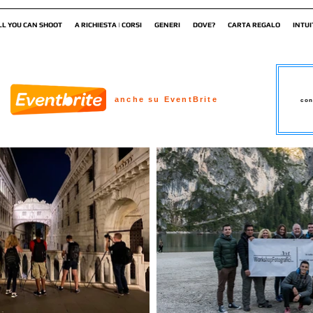
LL YOU CAN SHOOT
A RICHIESTA | CORSI
GENERI
DOVE?
CARTA REGALO
INTUI
anche su EventBrite
con