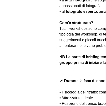
▪️ a 
tutti i fotografi
 che vogl
appassionati di fotografia
▪️ al 
fotografo esperto
, ama
.
Com'è strutturato?
Tutti i workshops sono comp
tipologia del workshop, di te
suggerimenti e piccoli trucc
affronteranno le varie probl
NB La parte di briefing teo
gruppo prima di iniziare la 
📌 Durante la fase di shoo
.
▪️ Psicologia del ritratto: 
▪️ Attrezzatura ideale
▪️ Posizione del tronco, bra