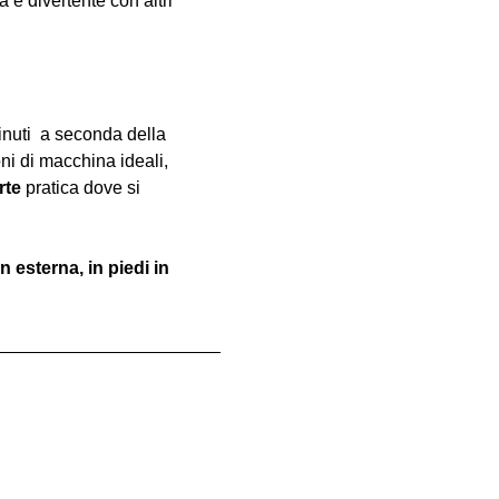
e divertente con altri 
inuti  a seconda della 
oni di macchina ideali, 
rte
 pratica dove si 
 esterna, in piedi in 