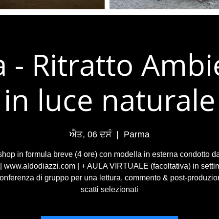
 - Ritratto Ambi
in luce naturale
ਐਤ, 06 ਦਸੰ
  |  
Parma
hop in formula breve (4 ore) con modella in esterna condotto d
 | www.aldodiazzi.com | + AULA VIRTUALE (facoltativa) in setti
onferenza di gruppo per una lettura, commento & post-produzio
scatti selezionati