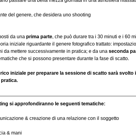
iano passare una bella mezza giornata in una atmosfera rilassata 
nte del genere, che desidera uno shooting
osti da una 
prima parte
, che può durare tra i 30 minuti e i 60 m
oria iniziale riguardante il genere fotografico trattato: impostazi
hi da mettere successivamente in pratica; e da una 
seconda pa
ematiche che si possono presentare durante la fase di scatto.
rico iniziale per preparare la sessione di scatto sarà svolto in
pratica. 
ting si approfondiranno le seguenti tematiche:
comunicazione & creazione di una relazione con il soggetto
ccia & mani