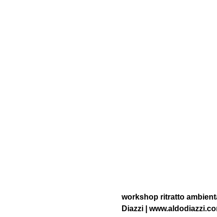
workshop ritratto ambienta
Diazzi | www.aldodiazzi.c