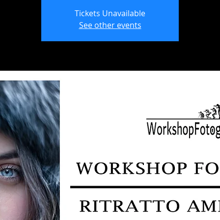
Tickets Unavailable
See other events