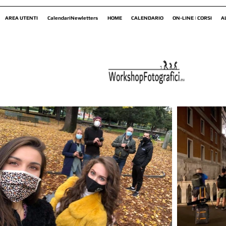
AREA UTENTI
CalendariNewletters
HOME
CALENDARIO
ON-LINE | CORSI
A