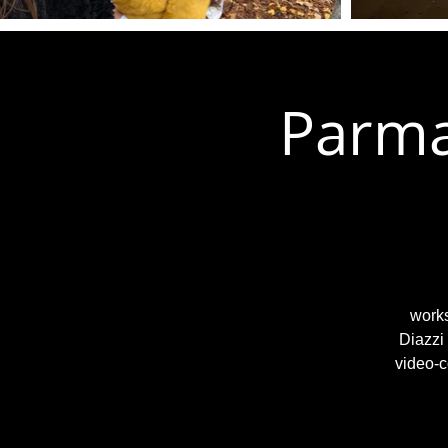
Parma
works
Diazzi
video-c