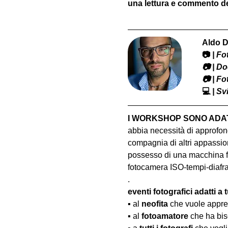
una lettura e commento del
Aldo D
📷
 | F
​📷 | 
📷 | F
💻
 | S
I WORKSHOP SONO ADATT
abbia necessità di approfond
compagnia di altri appassion
possesso di una macchina fo
fotocamera ISO-tempi-diaf
.
eventi fotografici adatti a tu
▪️ al 
neofita
 che vuole appre
▪️ al 
fotoamatore
 che ha bis