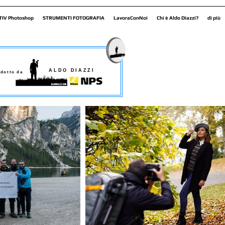
TIV Photoshop
STRUMENTI FOTOGRAFIA
LavoraConNoi
Chi è Aldo Diazzi?
di più
ALDO DIAZZI
dotto da