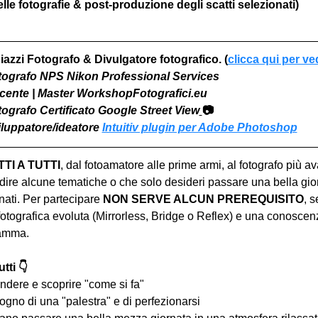
le fotografie & post-produzione degli scatti selezionati)
iazzi Fotografo & Divulgatore fotografico. (
clicca qui per ve
otografo NPS Nikon Professional Services
Docente | Master WorkshopFotografici.eu
otografo Certificato Google Street View
📷
viluppatore/ideatore 
Intuitiv plugin per Adobe Photoshop
I A TUTTI
, dal fotoamatore alle prime armi, al fotografo più a
ire alcune tematiche o che solo desideri passare una bella gior
ati. Per partecipare 
NON SERVE ALCUN PREREQUISITO
, s
tografica evoluta (Mirrorless, Bridge o Reflex) e una conoscen
ramma.
tti 👇
ndere e scoprire "come si fa"
ogno di una "palestra" e di perfezionarsi