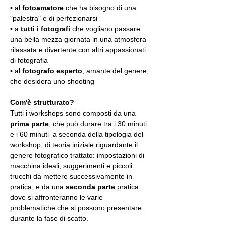
▪️ al 
fotoamatore
 che ha bisogno di una 
"palestra" e di perfezionarsi
▪️ a 
tutti i fotografi
 che vogliano passare 
una bella mezza giornata in una atmosfera 
rilassata e divertente con altri appassionati 
di fotografia
▪️ al 
fotografo esperto
, amante del genere, 
che desidera uno shooting
.
Com'è strutturato?
Tutti i workshops sono composti da una 
prima parte
, che può durare tra i 30 minuti 
e i 60 minuti  a seconda della tipologia del 
workshop, di teoria iniziale riguardante il 
genere fotografico trattato: impostazioni di 
macchina ideali, suggerimenti e piccoli 
trucchi da mettere successivamente in 
pratica; e da una 
seconda parte
 pratica 
dove si affronteranno le varie 
problematiche che si possono presentare 
durante la fase di scatto.