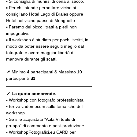
▪️ Si consiglia di munirsi di cena al sacco.
▪️ Per chi intende pernottare vicino si 
consigliano Hotel Lago di Braies oppure 
Hotel nel vicino paese di Monguelfo.
▪ Faremo dei piccoli tratti a piedi non 
impegnativi.
▪️ Il workshop è studiato per pochi iscritti, in 
modo da poter essere seguiti meglio dal 
fotografo e avere maggior libertà di 
manovra durante gli scatti.
.
📌
 Minimo 4 partecipanti & Massimo 10 
partecipanti  👥
📌 La quota comprende:
▪️ Workshop con fotografo professionista
▪️ Breve vademecum sulle tematiche del 
workshop
▪️ Se si è acquistata "Aula Virtuale di 
gruppo" di commento e post-produzione
▪️ WorkshopFotografici.eu CARD per 