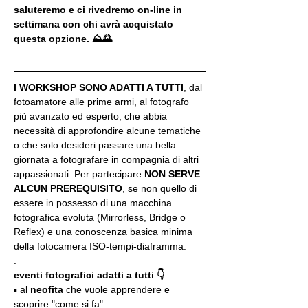
saluteremo e ci rivedremo on-line in 
settimana con chi avrà acquistato 
questa opzione. ⛰🌄
I WORKSHOP SONO ADATTI A TUTTI
, dal 
fotoamatore alle prime armi, al fotografo 
più avanzato ed esperto, che abbia 
necessità di approfondire alcune tematiche 
o che solo desideri passare una bella 
giornata a fotografare in compagnia di altri 
appassionati. Per partecipare 
NON SERVE 
ALCUN PREREQUISITO
, se non quello di 
essere in possesso di una macchina 
fotografica evoluta (Mirrorless, Bridge o 
Reflex) e una conoscenza basica minima 
della fotocamera ISO-tempi-diaframma.
.
eventi fotografici adatti a tutti 👇
▪️ al 
neofita
 che vuole apprendere e 
scoprire "come si fa"