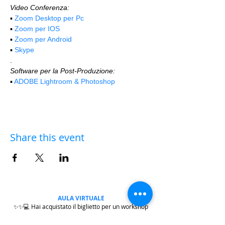
Video Conferenza:
▪️ 
Zoom Desktop per Pc
▪️ 
Zoom per IOS
▪️ 
Zoom per Android
▪️ 
Skype
.
Software per la Post-Produzione:
▪️ 
ADOBE Lightroom & Photoshop
Share this event
AULA VIRTUALE
✨✨💻 Hai acquistato il biglietto per un workshop
sul campo e hai deciso solo successivamente di
partecipare anche all'
di