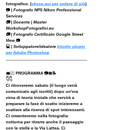
fotografico. (
clicca qui per vedere di più
)
📷
 | Fotografo NPS Nikon Professional 
Services
​📷 | Docente | Master 
WorkshopFotografici.eu
📷 | Fotografo Certificato Google Street 
View
📷
💻
 | Sviluppatore/ideatore 
Intuitiv plugin 
per Adobe Photoshop
💼🚶‍♂️ PROGRAMMA 📷📅📝
👇👇
Ci ritroveremo sabato (il luogo verrà 
comunicato agli iscritti) dopo un'ora 
circa di teoria iniziale che servirà a 
preparare la fase di scatto inizieremo a 
scattare alla ricerca di spot interessanti. 
Ci cimenteremo nella fotografia 
notturna per ritrarre anche il paesaggio 
con le stelle e la Via Lattea. Ci 