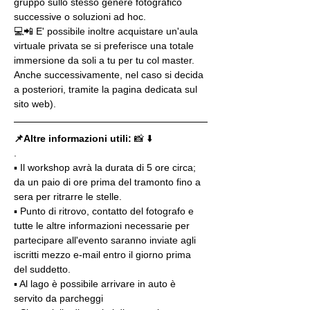
gruppo sullo stesso genere fotografico 
successive o soluzioni ad hoc.
💻📲 E' possibile inoltre acquistare un'aula 
virtuale privata se si preferisce una totale 
immersione da soli a tu per tu col master. 
Anche successivamente, nel caso si decida 
a posteriori, tramite la pagina dedicata sul 
sito web).
📌Altre informazioni utili: 
📸 ⬇️
.
▪️ Il workshop avrà la durata di 5 ore circa; 
da un paio di ore prima del tramonto fino a 
sera per ritrarre le stelle.
▪️ Punto di ritrovo, contatto del fotografo e 
tutte le altre informazioni necessarie per 
partecipare all'evento saranno inviate agli 
iscritti mezzo e-mail entro il giorno prima 
del suddetto.
▪️ Al lago è possibile arrivare in auto è 
servito da parcheggi