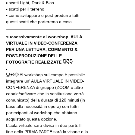
▪️ scatti Light, Dark & Bias
▪️ scatti per il terreno
▪️ come sviluppare e post-produrre tutti 
questi scatti che porteremo a casa
successivamente al workshop  AULA 
VIRTUALE IN VIDEO-CONFERENZA
PER UNA LETTURA, COMMENTO & 
POST-PRODUZIONE DELLE 
FOTOGRAFIE REALIZZATE 👇👇👇
.
💻📲💥 Al workshop sul campo è possibile 
integrare un' AULA VIRTUALE IN VIDEO-
CONFERENZA di gruppo (ZOOM o altro 
canale/software che in sostituzione verrà 
comunicato) della durata di 120 minuti (in 
base alla necessità in opera) con tutti i 
partecipanti al workshop che abbiano 
acquistato questa opzione.
L'aula virtuale sarà divisa in due parti. Il 
fine della PRIMA PARTE sarà la visone e la 