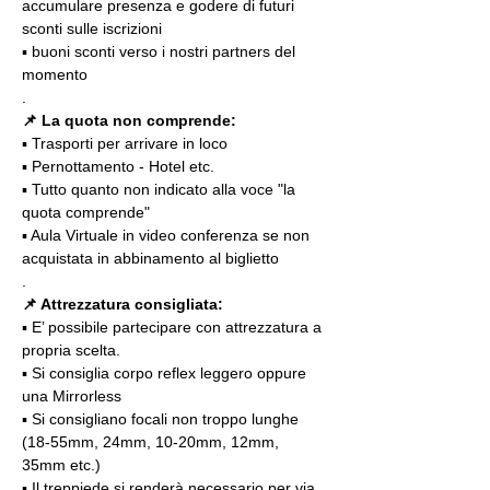
accumulare presenza e godere di futuri 
sconti sulle iscrizioni
▪️ buoni sconti verso i nostri partners del 
momento
.
📌 La quota non comprende:
▪️ Trasporti per arrivare in loco
▪️ Pernottamento - Hotel etc.
▪️ Tutto quanto non indicato alla voce "la 
quota comprende"
▪️ Aula Virtuale in video conferenza se non 
acquistata in abbinamento al biglietto
.
📌 Attrezzatura consigliata:
▪️ E’ possibile partecipare con attrezzatura a 
propria scelta.
▪️ Si consiglia corpo reflex leggero oppure 
una Mirrorless
▪️ Si consigliano focali non troppo lunghe 
(18-55mm, 24mm, 10-20mm, 12mm, 
35mm etc.)
▪️ Il treppiede si renderà necessario per via 