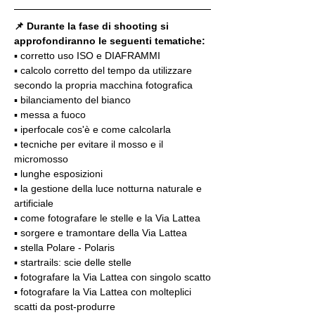
📌 Durante la fase di shooting si 
approfondiranno le seguenti tematiche:
▪️ corretto uso ISO e DIAFRAMMI
▪️ calcolo corretto del tempo da utilizzare 
secondo la propria macchina fotografica
▪️ bilanciamento del bianco
▪️ messa a fuoco
▪️ iperfocale cos'è e come calcolarla
▪️ tecniche per evitare il mosso e il 
micromosso
▪️ lunghe esposizioni
▪️ la gestione della luce notturna naturale e 
artificiale
▪️ come fotografare le stelle e la Via Lattea
▪️ sorgere e tramontare della Via Lattea
▪️ stella Polare - Polaris
▪️ startrails: scie delle stelle
▪️ fotografare la Via Lattea con singolo scatto
▪️ fotografare la Via Lattea con molteplici 
scatti da post-produrre