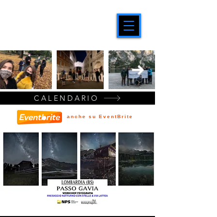
CALENDARIO
anche su EventBrite