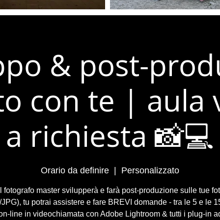
ppo & post-prod
o con te | aula 
a richiesta 📸💻
Orario da definire
  |  
Personalizzato
il fotografo master svilupperà e farà post-produzione sulle tue fo
PG), tu potrai assistere e fare BREVI domande - tra le 5 e le 15
on-line in videochiamata con Adobe Lightroom & tutti i plug-in a