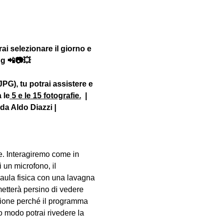
i selezionare il giorno e 
ng 📲📷💥
PG), tu potrai assistere e 
 le
 5 e le 15 fotografie.
 | 
a Aldo Diazzi | 
. Interagiremo come in 
 un microfono, il 
aula fisica con una lavagna 
metterà persino di vedere 
lezione perché il programma 
 modo potrai rivedere la 