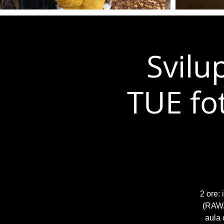
Svilu
TUE fot
2 ore: 
(RAW/J
aula 