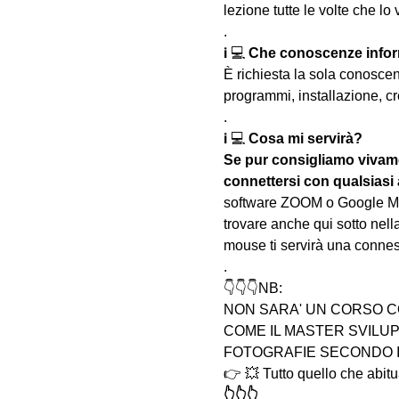
lezione tutte le volte che lo 
.
ℹ 💻 
Che conoscenze infor
È richiesta la sola conosce
programmi, installazione, cr
.
ℹ 💻 
Cosa mi servirà?
Se pur consigliamo vivame
connettersi con qualsiasi
software ZOOM o Google Meet 
trovare anche qui sotto nella
mouse ti servirà una connes
.
👇👇👇NB:
NON SARA' UN CORSO C
COME IL MASTER SVILUP
FOTOGRAFIE SECONDO I
👉 💥 Tutto quello che abitua
👆👆👆