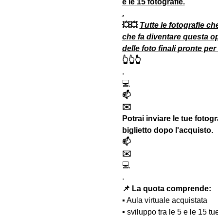
e le 15 fotografie.
.
💥💥 
Tutte le fotografie che
che fa diventare questa o
delle foto finali pronte per
👆👆👆
.
💻
📫
✉️ 
Potrai inviare le tue fotog
biglietto dopo l'acquisto. 
📫
✉️
💻
.
📌 La quota comprende:
▪️ Aula virtuale acquistata
▪️ sviluppo tra le 5 e le 15 t