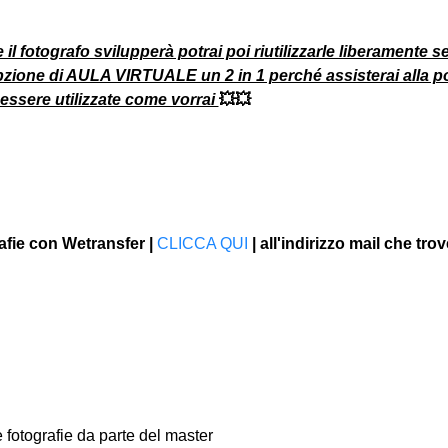
 il fotografo svilupperà potrai poi riutilizzarle liberamente se
pzione di AULA VIRTUALE un 2 in 1 perché assisterai alla po
 essere utilizzate come vorrai 
💥💥
rafie con Wetransfer | 
CLICCA QUI
 | all'indirizzo mail che trov
ue fotografie da parte del master 