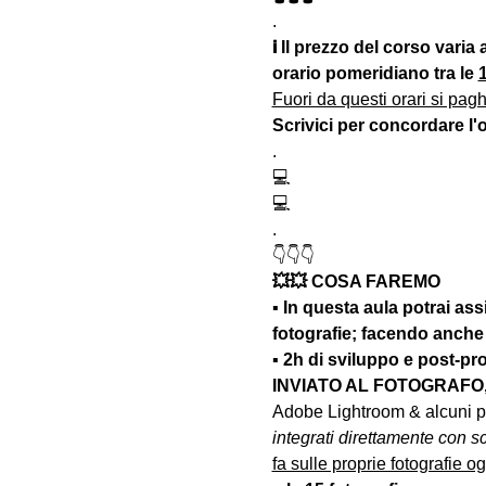
.
ℹ Il prezzo del corso varia
orario pomeridiano tra le 
1
Fuori da questi orari si paghe
Scrivici per concordare l'
.
💻
💻
.
👇👇👇
💥💥 COSA FAREMO
▪️ In questa aula potrai a
fotografie; facendo anche r
▪️ 2h di sviluppo e po
INVIATO AL FOTOGRAFO,
Adobe Lightroom & alcuni pl
integrati direttamente con sco
fa sulle proprie fotografie og