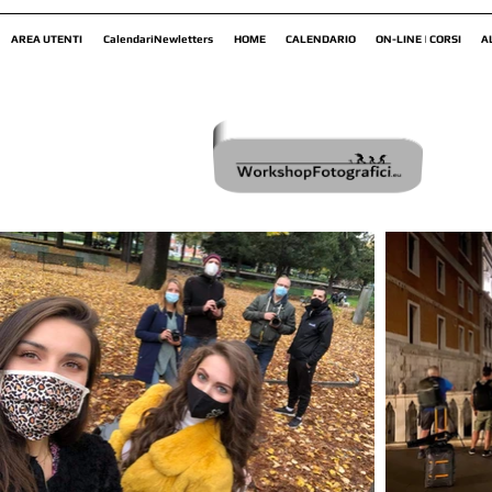
AREA UTENTI
CalendariNewletters
HOME
CALENDARIO
ON-LINE | CORSI
A