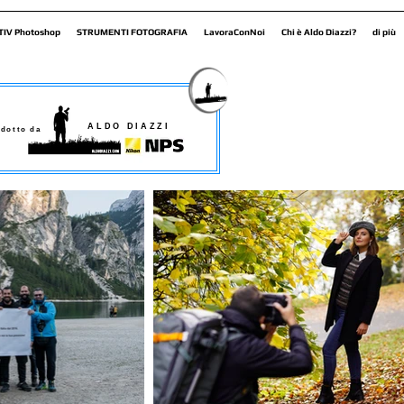
TIV Photoshop
STRUMENTI FOTOGRAFIA
LavoraConNoi
Chi è Aldo Diazzi?
di più
ALDO DIAZZI
dotto da