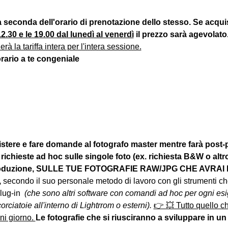
 a seconda dell'orario di prenotazione dello stesso. Se acqui
2.30 e le 19.00 dal lunedì al venerdì
 il prezzo sarà agevolato
rà la tariffa intera per l'intera sessione.
orario a te congeniale
ssistere e fare domande al fotografo master mentre farà post-
ichieste ad hoc sulle singole foto (ex. richiesta B&W o altro
st-produzione, SULLE TUE FOTOGRAFIE RAW/JPG CHE AV
 
secondo il suo personale metodo di lavoro con gli strumenti ch
ug-in  
(che sono altri software con comandi ad hoc per ogni e
rciatoie all'interno di Lightrrom o esterni). 
👉 💥 Tutto quello ch
ni giorno. 
Le fotografie che si riusciranno a sviluppare in un p