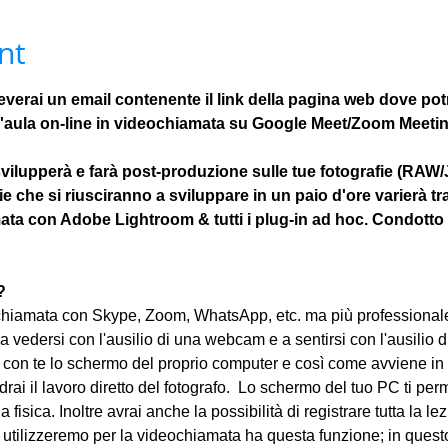
nt
everai un email contenente il link della pagina web dove potra
r l'aula on-line in videochiamata su Google Meet/Zoom Meeti
svilupperà e farà post-produzione sulle tue fotografie (RAW/J
 che si riusciranno a sviluppare in un paio d'ore varierà tra
ata con Adobe Lightroom & tutti i plug-in ad hoc. Condotto d
?
iamata con Skype, Zoom, WhatsApp, etc. ma più professionale
 a vedersi con l'ausilio di una webcam e a sentirsi con l'ausilio di
con te lo schermo del proprio computer e così come avviene in 
rai il lavoro diretto del fotografo.  Lo schermo del tuo PC ti per
a fisica. Inoltre avrai anche la possibilità di registrare tutta la 
tilizzeremo per la videochiamata ha questa funzione; in questo