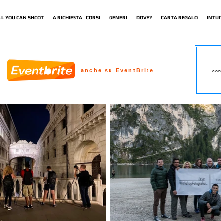
LL YOU CAN SHOOT
A RICHIESTA | CORSI
GENERI
DOVE?
CARTA REGALO
INTUI
anche su EventBrite
con