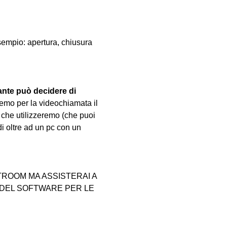
sempio: apertura, chiusura 
ante può decidere di 
emo per la videochiamata il 
 che utilizzeremo (che puoi 
di oltre ad un pc con un 
ROOM MA ASSISTERAI A 
 DEL SOFTWARE PER LE 
.