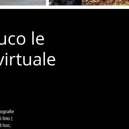
uco le
virtuale
tografie
 foto |
d hoc.