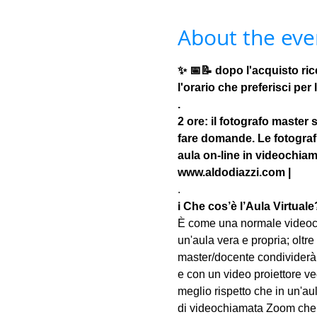
About the eve
✨ 📅📝 dopo l'acquisto ric
l'orario che preferisci pe
.
2 ore: il fotografo master 
fare domande. Le fotografie
aula on-line in videochiam
www.aldodiazzi.com |
.
ℹ 
Che cos’è l’Aula Virtuale
È come una normale videoch
un'aula vera e propria; oltre
master/docente condividerà 
e con un video proiettore ved
meglio rispetto che in un'aul
di videochiamata Zoom che u