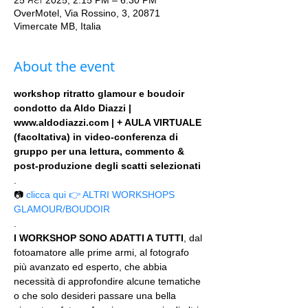
25 ਮਈ 2025, 2:15 PM – 6:30 PM
OverMotel, Via Rossino, 3, 20871
Vimercate MB, Italia
About the event
workshop ritratto glamour e boudoir 
condotto da Aldo Diazzi | 
www.aldodiazzi.com | + AULA VIRTUALE 
(facoltativa) in video-conferenza di 
gruppo per una lettura, commento & 
post-produzione degli scatti selezionati
.
📷 
clicca qui 👉 ALTRI WORKSHOPS 
GLAMOUR/BOUDOIR
.
I WORKSHOP SONO ADATTI A TUTTI
, dal 
fotoamatore alle prime armi, al fotografo 
più avanzato ed esperto, che abbia 
necessità di approfondire alcune tematiche 
o che solo desideri passare una bella 