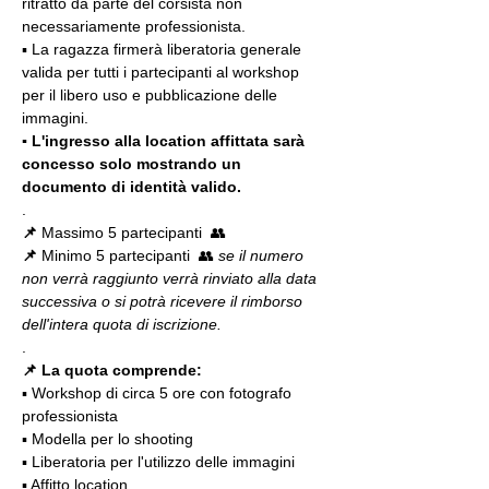
ritratto da parte del corsista non 
necessariamente professionista.
▪️ La ragazza firmerà liberatoria generale 
valida per tutti i partecipanti al workshop 
per il libero uso e pubblicazione delle 
immagini.
▪️ L'ingresso alla location affittata sarà 
concesso solo mostrando un 
documento di identità valido.
.
📌
 Massimo 5 partecipanti  👥
📌
 Minimo 5 partecipanti  👥
 se il numero 
non verrà raggiunto verrà rinviato alla data 
successiva o si potrà ricevere il rimborso 
dell'intera quota di iscrizione.
. 
📌 La quota comprende:
▪️ Workshop di circa 5 ore con fotografo 
professionista
▪️ Modella per lo shooting
▪️ Liberatoria per l'utilizzo delle immagini
▪️ Affitto location