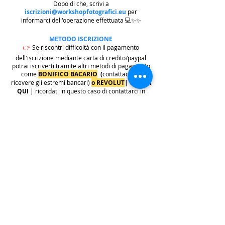
Dopo di che, scrivi a
iscrizioni@workshopfotografici.eu
per
informarci dell'operazione effettuata 💻✨✨
METODO ISCRIZIONE
👉
Se riscontri difficoltà con il pagamento
dell'iscrizione mediante carta di credito/paypal
potrai iscriverti tramite altri metodi di pagamento
come
BONIFICO BACARIO
(
contattaci per
ricevere gli estremi bancari)
o REVOLUT
|
CLICCA
QUI
| ricordati in questo caso di contattarci in
seguito per lasciarci i tuoi recapiti per mandarti le
informazioni e il biglietto dell'evento e di
contattarci per e-mail per indicarci i tuoi dati
personali per l'emissione della regolare fattura
(nome cognome, indirizzo di residenza con cap e
codice fiscale).
.
.
.
leggi:
info costi
: La quota di iscrizione è comprensiva di
tasse, rivalsa INPS 4% & bollo su fattura (dove
previsto) sono anche comprese nella quota le
commissioni del provider di pagamento (Stripe o
Paypal).
👉
S
ono invece escluse dalla quota di iscrizione