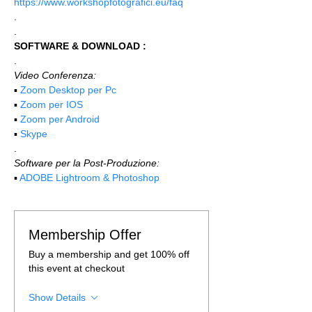
https://www.workshopfotografici.eu/faq
.
.
SOFTWARE & DOWNLOAD :
.
Video Conferenza:
▪️ 
Zoom Desktop per Pc
▪️ 
Zoom per IOS
▪️ 
Zoom per Android
▪️ 
Skype
.
Software per la Post-Produzione:
▪️ 
ADOBE Lightroom & Photoshop
Membership Offer
Buy a membership and get 100% off
this event at checkout
Show Details