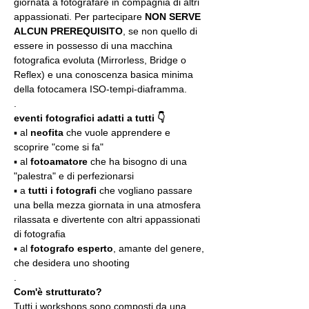
giornata a fotografare in compagnia di altri 
appassionati. Per partecipare 
NON SERVE 
ALCUN PREREQUISITO
, se non quello di 
essere in possesso di una macchina 
fotografica evoluta (Mirrorless, Bridge o 
Reflex) e una conoscenza basica minima 
della fotocamera ISO-tempi-diaframma.
.
eventi fotografici adatti a tutti 👇
▪️ al 
neofita
 che vuole apprendere e 
scoprire "come si fa"
▪️ al 
fotoamatore
 che ha bisogno di una 
"palestra" e di perfezionarsi
▪️ a 
tutti i fotografi
 che vogliano passare 
una bella mezza giornata in una atmosfera 
rilassata e divertente con altri appassionati 
di fotografia
▪️ al 
fotografo esperto
, amante del genere, 
che desidera uno shooting
.
Com'è strutturato?
Tutti i workshops sono composti da una 