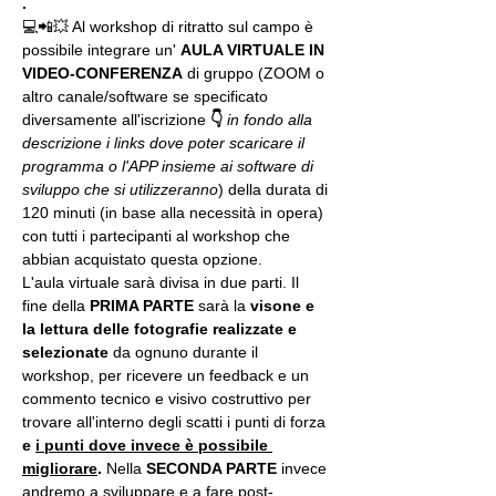
.
💻📲💥 Al workshop di ritratto sul campo è 
possibile integrare un' 
AULA VIRTUALE IN 
VIDEO-CONFERENZA
 di gruppo (ZOOM o 
altro canale/software se specificato 
diversamente all'iscrizione 
👇
in fondo alla 
descrizione i links dove poter scaricare il 
programma o l'APP insieme ai software di 
sviluppo che si utilizzeranno
) della durata di 
120 minuti (in base alla necessità in opera) 
con tutti i partecipanti al workshop che 
abbian acquistato questa opzione.
L'aula virtuale sarà divisa in due parti. Il 
fine della 
PRIMA PARTE 
sarà la 
visone e 
la lettura delle fotografie realizzate
e 
selezionate
 da ognuno durante il 
workshop, per ricevere un feedback e un 
commento tecnico e visivo costruttivo per 
trovare all'interno degli scatti i punti di forza 
e 
i punti dove invece è possibile 
migliorare
. 
Nella 
SECONDA PARTE 
invece 
andremo a sviluppare e a fare post-