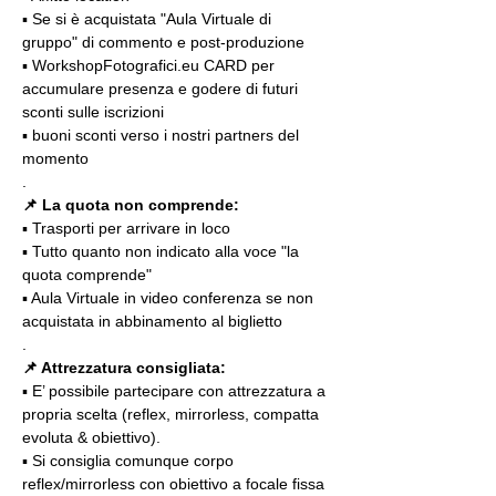
▪️ Se si è acquistata "Aula Virtuale di 
gruppo" di commento e post-produzione
▪️ WorkshopFotografici.eu CARD per 
accumulare presenza e godere di futuri 
sconti sulle iscrizioni
▪️ buoni sconti verso i nostri partners del 
momento
.
📌
La quota non comprende: 
▪️ Trasporti per arrivare in loco
▪️ Tutto quanto non indicato alla voce "la 
quota comprende"
▪️ Aula Virtuale in video conferenza se non 
acquistata in abbinamento al biglietto
.
📌 Attrezzatura consigliata:
▪️ E’ possibile partecipare con attrezzatura a 
propria scelta (reflex, mirrorless, compatta 
evoluta & obiettivo).
▪️ Si consiglia comunque corpo 
reflex/mirrorless con obiettivo a focale fissa 