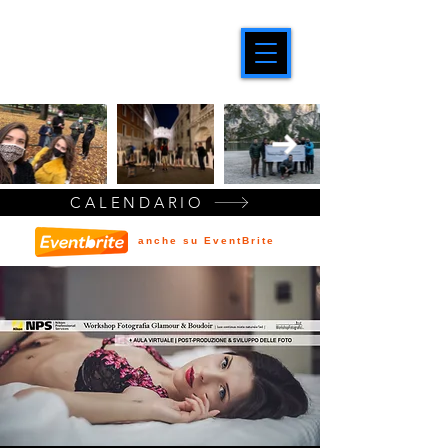
CALENDARIO
anche su EventBrite